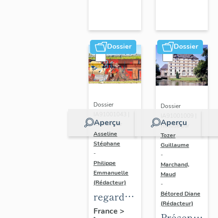
Dossier
Dossier
Dossier
Dossier
IA91001043 |
IA91001009 |
Aperçu
Aperçu
Réalisé par
Réalisé par
Asseline
Tozer
Stéphane
Guillaume
-
-
Philippe
Marchand,
Emmanuelle
Maud
(Rédacteur)
-
regard
Bétored Diane
(Rédacteur)
photographique
France
>
Présentatio