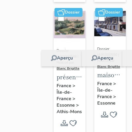
Dossier
Dossier
Dossier
Dossier
IA91000590 |
IA91000588 |
Aperçu
Aperçu
Réalisé par
Réalisé par
Blanc Brigitte
Blanc Brigitte
maisons,
présentation
immeubles
France
>
de la
France
>
Île-de-
Île-de-
commune
France
>
France
>
d'Athis-
Essonne
Essonne
>
Mons
Athis-Mons