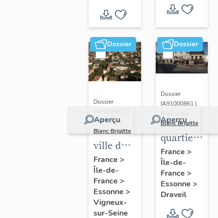
Dossier
Dossier
Dossier
Dossier
IA91000861 |
IA91000923 |
Réalisé par
Aperçu
Aperçu
Réalisé par
Blanc Brigitte
Blanc Brigitte
quartier
ville de
du
France
>
Vigneux-
France
>
Île-de-
centre
Île-de-
sur-
France
>
France
>
Essonne
>
Seine
Essonne
>
Draveil
Vigneux-
sur-Seine