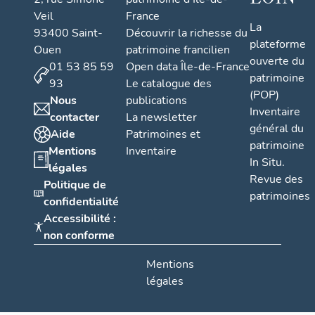
Veil
France
La
93400 Saint-
Découvrir la richesse du
plateforme
Ouen
patrimoine francilien
ouverte du
01 53 85 59
Open data Île-de-France
patrimoine
93
Le catalogue des
(POP)
Nous
publications
Inventaire
contacter
La newsletter
général du
Aide
Patrimoines et
patrimoine
Mentions
Inventaire
In Situ.
légales
Revue des
Politique de
patrimoines
confidentialité
Accessibilité :
non conforme
Mentions
légales