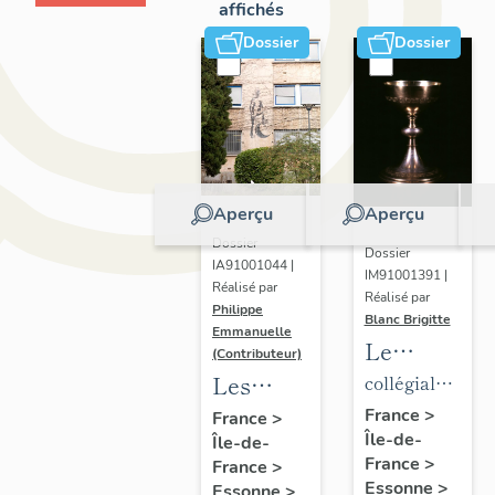
affichés
Dossier
Dossier
Aperçu
Aperçu
Dossier
Dossier
IA91001044 |
IM91001391 |
Réalisé par
Réalisé par
Philippe
Blanc Brigitte
Emmanuelle
Le
(Contributeur)
mobilier
Les
collégiale
de la
établissements
de
France
>
France
>
Île-de-
collégiale
Île-de-
scientifiques
chanoines
France
>
France
>
de
et
de la
Essonne
>
Essonne
>