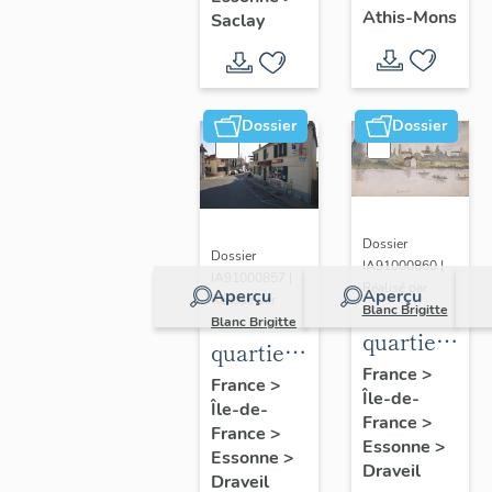
chanoines
universitaires
congrégation
Athis-Mons
Saclay
de la
du
de Saint-
congrégatio
plateau
Victor,
de Saint-
de
église
Dossier
Dossier
Victor,
Saclay
paroissiale
église
Saint-
paroissiale
Denis
Saint-
Dossier
Denis
Dossier
IA91000860 |
IA91000857 |
Réalisé par
Aperçu
Aperçu
Réalisé par
Blanc Brigitte
Blanc Brigitte
quartier
quartier
des
France
>
de
France
>
Île-de-
bords de
Île-de-
Mainville
France
>
Seine
France
>
Essonne
>
Essonne
>
Draveil
Draveil