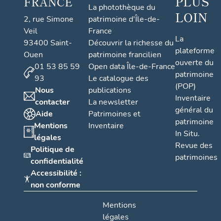
PLUS
FRANCE
La photothèque du
LOIN
2, rue Simone
patrimoine d'Île-de-
Veil
France
La
93400 Saint-
Découvrir la richesse du
plateforme
Ouen
patrimoine francilien
ouverte du
01 53 85 59
Open data Île-de-France
patrimoine
93
Le catalogue des
(POP)
Nous
publications
Inventaire
contacter
La newsletter
général du
Aide
Patrimoines et
patrimoine
Mentions
Inventaire
In Situ.
légales
Revue des
Politique de
patrimoines
confidentialité
Accessibilité :
non conforme
Mentions
légales