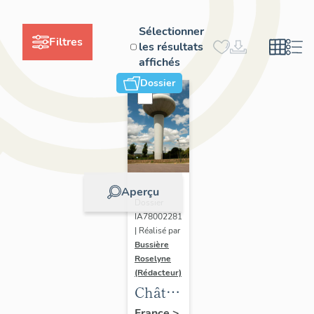
Sélectionner
Filtres
les résultats
affichés
Dossier
Aperçu
Dossier
IA78002281
| Réalisé par
Bussière
Roselyne
(Rédacteur)
Château
d'eau
France
>