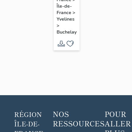
Île-de-
du Val
France
>
Fourré
Yvelines
>
Buchelay
NOS
POUR
RÉGION
RESSOURCES
ALLER
ÎLE-DE-