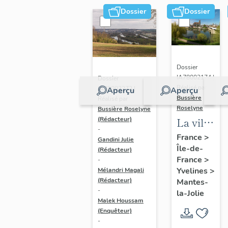
Dossier
Dossier
Dossier
IA78002174 |
Dossier
Réalisé par
IA78002272 |
Aperçu
Aperçu
Bussière
Réalisé par
Roselyne
Bussière Roselyne
La ville
(Rédacteur)
-
de
France
>
Gandini Julie
Île-de-
Mantes-
(Rédacteur)
France
>
-
la-Jolie
Yvelines
>
Mélandri Magali
(Rédacteur)
Mantes-
-
la-Jolie
Malek Houssam
(Enquêteur)
-