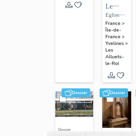
Le
mobilier
Eglise
de
paroissiale
France
>
Île-de-
l'église
Saint-
France
>
paroissial
Nicolas
Yvelines
>
Saint-
Les
Nicolas
Alluets-
le-Roi
Dossier
Dossier
Dossier
IM78002670 |