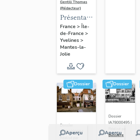
Gentili Thomas
(Rédacteur)
Présentation
de l'étude
France
>
Île-
de-France
>
Yvelines
>
Mantes-la-
Jolie
Dossier
Dossier
Dossier
IA78000495 |
Dossier
Réalisé par
IA78000985 |
Aperçu
Aperçu
Bussière
Réalisé par