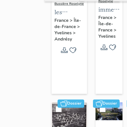
Roselyne
Bussière Roselyne
immeubles
les
maisons,
France
>
immeubles,
France
>
Île-
Île-de-
fermes
de-France
>
maisons et
France
>
Yvelines
>
fermes du
Yvelines
Andrésy
canton
d'Andrésy
Dossier
Dossier