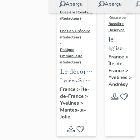
Aperçu
Aperçu
Dossier
Réalisé par
IM78002588 |
Bussière Roselyne
Réalisé par
(Rédacteur)
Bussière
-
Roselyne
Enezian Grégoire
le
(Rédacteur)
-
mobilier
église
Philippe
de
paroissiale
Emmanuelle
France
>
(Rédacteur)
Île-de-
l'église
Saint-
Le décor
France
>
Saint-
Germain
Yvelines
>
des lycées
Lycées Saint-
Germain-
Andrésy
de Mantes
Exupéry et
France
>
Île-
de-
de-France
>
Jean Rostand
Paris
Yvelines
>
(liste
Mantes-la-
supplémen
Jolie