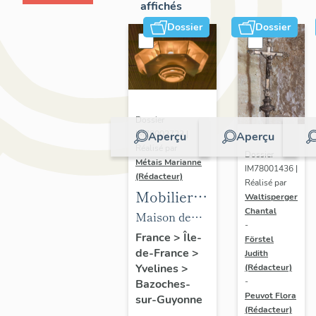
affichés
Dossier
Dossier
Dossier
IM78002723 |
Aperçu
Aperçu
Réalisé par
Dossier
Métais Marianne
IM78001436 |
(Rédacteur)
Réalisé par
Mobilier
Waltisperger
Chantal
de la
Maison de
-
maison
villégiature
France
>
Île-
Förstel
de-France
>
Louis
Judith
dite maison
Yvelines
>
(Rédacteur)
Carré
Louis Carré
-
Bazoches-
Peuvot Flora
sur-Guyonne
(Rédacteur)