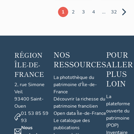
1
2
3
4
...
32
NOS
POUR
RÉGION
RESSOURCES
ALLER
ÎLE-DE-
PLUS
FRANCE
La photothèque du
LOIN
2, rue Simone
patrimoine d'Île-de-
Veil
France
La
93400 Saint-
Découvrir la richesse du
plateforme
Ouen
patrimoine francilien
ouverte du
01 53 85 59
Open data Île-de-France
patrimoine
93
Le catalogue des
(POP)
Nous
publications
Inventaire