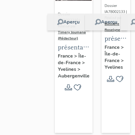
Dossier
IA78002133 |
Dossier
Réalisé par
IA78002210 |
Aperçu
Aperçu
Bussière
Réalisé par
Roselyne
Timery Joumana
présentat
(Rédacteur)
du
présentation
France
>
Île-de-
diagnostic
de l'étude
France
>
Île-
France
>
patrimonia
de-France
>
d'Elisabethville
Yvelines
Yvelines
>
urbain
Aubergenville
et
paysager
de
Seine-
Aval