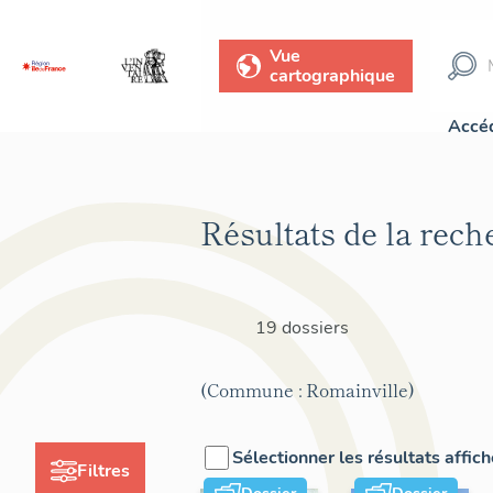
Vue
cartographique
Accéd
Résultats de la rech
19 dossiers
(Commune : Romainville)
Sélectionner les résultats affic
Filtres