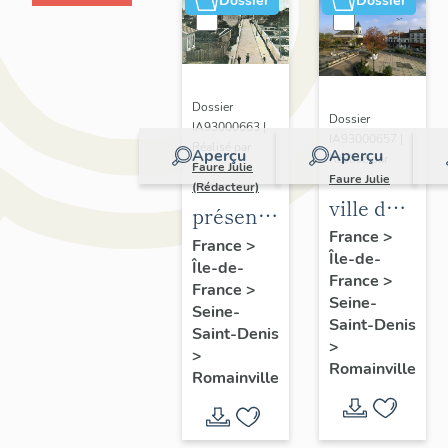
Dossier
Dossier
Dossier
Dossier
IA93000663 |
IA93000657 |
Réalisé par
Aperçu
Aperçu
Réalisé par
Faure Julie
Faure Julie
(Rédacteur)
ville de
présentation
Romainville
France
>
de
France
>
Île-de-
Île-de-
l'inventaire
France
>
France
>
de la
Seine-
Seine-
commune
Saint-Denis
Saint-Denis
>
de
>
Romainville
Romainville
Romainville