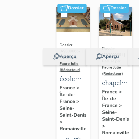
Dossier
Dossier
Dossier
Dossier
IA93000667 |
IA93000661 |
Aperçu
Aperçu
Réalisé par
Réalisé par
Faure Julie
Faure Julie
(Rédacteur)
(Rédacteur)
école
chapelle
maternelle
France
>
Sainte-
France
>
Île-de-
Danièle
Île-de-
Solange
France
>
Casanova
France
>
Seine-
Seine-
Saint-Denis
Saint-Denis
>
>
Romainville
Romainville