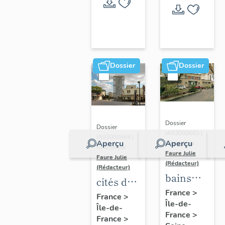
Dossier
Dossier
Dossier
Dossier
IA93000665 |
IA93000664 |
Aperçu
Aperçu
Réalisé par
Réalisé par
Faure Julie
Faure Julie
(Rédacteur)
(Rédacteur)
bains
cités de
douches,
France
>
Romainville
France
>
Île-de-
actuellemen
Île-de-
France
>
centre
France
>