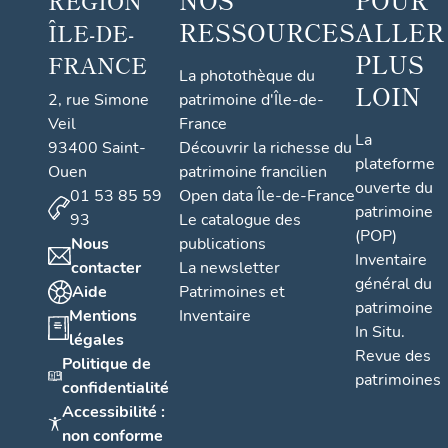
RÉGION
RESSOURCES
ALLER
ÎLE-DE-
PLUS
FRANCE
La photothèque du
LOIN
2, rue Simone
patrimoine d'Île-de-
Veil
France
La
93400 Saint-
Découvrir la richesse du
plateforme
Ouen
patrimoine francilien
ouverte du
01 53 85 59
Open data Île-de-France
patrimoine
93
Le catalogue des
(POP)
Nous
publications
Inventaire
contacter
La newsletter
général du
Aide
Patrimoines et
patrimoine
Mentions
Inventaire
In Situ.
légales
Revue des
Politique de
patrimoines
confidentialité
Accessibilité :
non conforme