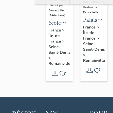
IA93000669 |
IA93000640 |
Réalisé par
Réalisé par
Faure Julie
Faure Julie
(Rédacteur)
Palais
école
des fêtes
France
>
primaire
France
>
Île-de-
(Le
Île-de-
Fraternité-
France
>
Pavillon)
France
>
Aubin
Seine-
Seine-
Saint-Denis
Saint-Denis
>
>
Romainville
Romainville
NOS
POUR