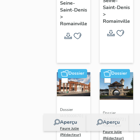
Seine-
Seine-
médico-
Saint-Denis
Saint-Denis
social
>
>
Romainville
Romainville
Dossier
Dossier
Dossier
Dossier
IA93000670 |
IA93000672 |
Aperçu
Aperçu
Réalisé par
Réalisé par
Faure Julie
Faure Julie
(Rédacteur)
(Rédacteur)