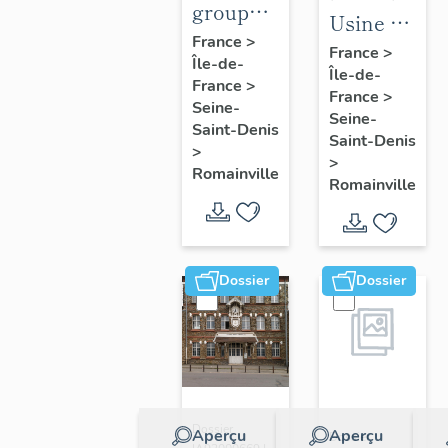
groupe
Usine de
scolaire
France
>
produits
France
>
Île-de-
Charcot-
Île-de-
pharmaceut
France
>
Barbusse
France
>
Roussel-
Seine-
Seine-
Saint-Denis
Uclaf,
Saint-Denis
>
puis
>
Romainville
Romainville
Sanofi-
Aventis
Dossier
Dossier
Dossier
Aperçu
Aperçu
Dossier