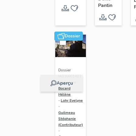
Pantin
Dossier
Dossier
IA93000148 |
Réalisé par
Aperçu
Bocard
Hélène
-
Lohr Evelyne
-
Guilmeau
Stéphanie
(Contributeur)
-