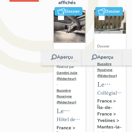
affichés
Dossier
Dossier
Dossier
IM78002671 |
Dossier
Aperçu
Aperçu
Réalisé par
IM78002649 |
Bussière
Réalisé par
Roselyne
Gandini Julie
(Rédacteur)
(Rédacteur)
Le
-
mobilier
Bussière
Collégiale
Roselyne
de la
Notre-
France
>
(Rédacteur)
Île-de-
collégiale
Dame
Le
France
>
mobilier
Hôtel de
Yvelines
>
de l'hôtel
ville
Mantes-la-
France
>