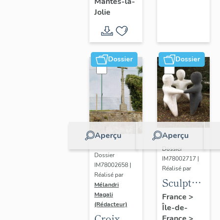
Mantes-la-
Jolie
Dossier
Dossier
Aperçu
Aperçu
Dossier
Dossier
IM78002717 |
IM78002658 |
Réalisé par
Réalisé par
Sculpture
Mélandri
: la
Magali
France
>
(Rédacteur)
Île-de-
Ronde
Croix
France
>