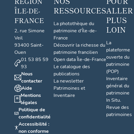
NOS
POUR
RÉGION
RESSOURCES
ALLER
ÎLE-DE-
PLUS
FRANCE
La photothèque du
LOIN
2, rue Simone
patrimoine d'Île-de-
Veil
France
La
93400 Saint-
Découvrir la richesse du
plateforme
Ouen
patrimoine francilien
ouverte du
01 53 85 59
Open data Île-de-France
patrimoine
93
Le catalogue des
(POP)
Nous
publications
Inventaire
contacter
La newsletter
général du
Aide
Patrimoines et
patrimoine
Mentions
Inventaire
In Situ.
légales
Revue des
Politique de
patrimoines
confidentialité
Accessibilité :
non conforme