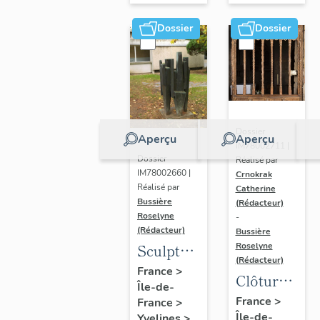
Dossier
Dossier
Dossier
Aperçu
Aperçu
IM78002711 |
Dossier
Réalisé par
IM78002660 |
Crnokrak
Réalisé par
Catherine
Bussière
(Rédacteur)
Roselyne
-
(Rédacteur)
Bussière
Sculpture
Roselyne
(Rédacteur)
: la
France
>
Clôture
Île-de-
Ronde
de
France
>
France
>
Île-de-
Yvelines
>