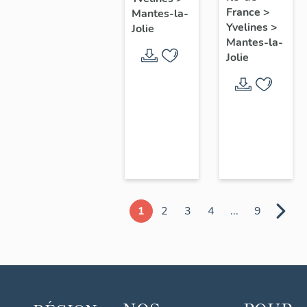
chœur
France
>
Mantes-la-
Yvelines
>
Jolie
Mantes-la-
Jolie
1
2
3
4
...
9