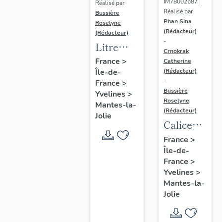
IM78002687 |
Réalisé par
Réalisé par
Bussière
Phan Sina
Roselyne
(Rédacteur)
(Rédacteur)
-
Litre
Crnokrak
funéraire
France
>
Catherine
(Rédacteur)
Île-de-
du
-
France
>
prince
Bussière
Yvelines
>
de Conti
Roselyne
Mantes-la-
(Rédacteur)
Jolie
Calice
n°2 et sa
France
>
Île-de-
patène
France
>
Yvelines
>
Mantes-la-
Jolie