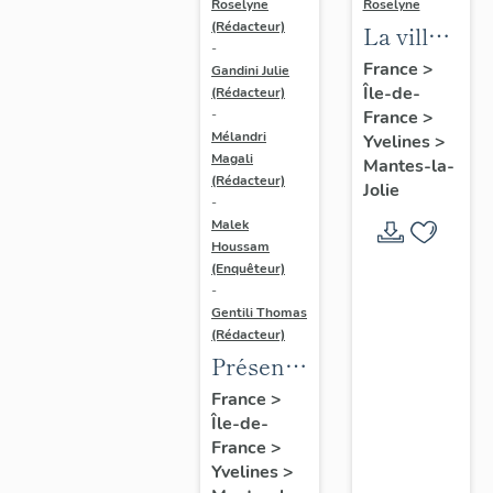
Roselyne
Roselyne
(Rédacteur)
La ville
-
de
France
>
Gandini Julie
Île-de-
Mantes-
(Rédacteur)
France
>
-
la-Jolie
Mélandri
Yvelines
>
Magali
Mantes-la-
(Rédacteur)
Jolie
-
Malek
Houssam
(Enquêteur)
-
Gentili Thomas
(Rédacteur)
Présentation
de
France
>
Île-de-
l'étude
France
>
Yvelines
>