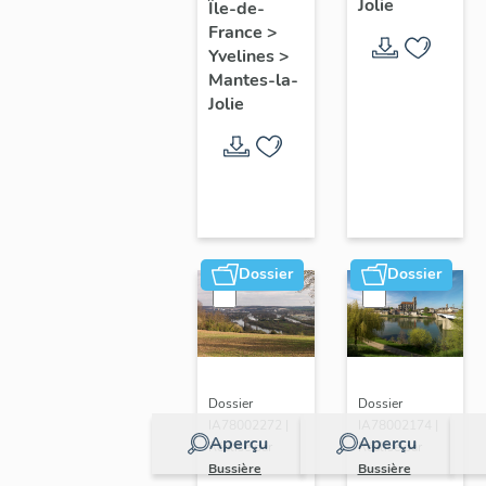
Jolie
Île-de-
de ville
France
>
Yvelines
>
Mantes-la-
Jolie
Dossier
Dossier
Dossier
Dossier
IA78002272 |
IA78002174 |
Aperçu
Aperçu
Réalisé par
Réalisé par
Bussière
Bussière