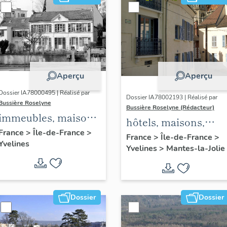
Aperçu
Aperçu
Dossier IA78000495 | Réalisé par
Dossier IA78002193 | Réalisé par
Bussière Roselyne
Bussière Roselyne (Rédacteur)
immeubles, maisons,
hôtels, maisons,
fermes
France
>
Île-de-France
>
immeubles
France
>
Île-de-France
>
Yvelines
Yvelines
>
Mantes-la-Jolie
Dossier
Dossier