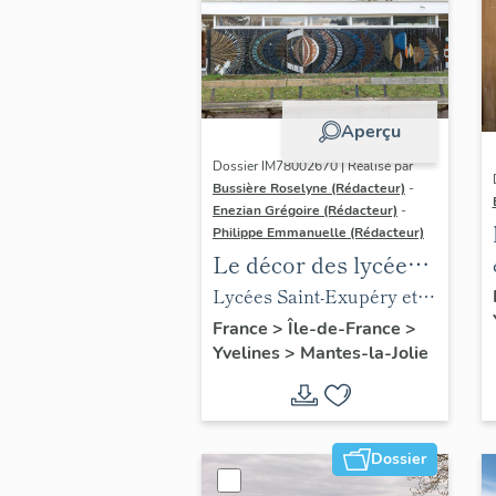
Aperçu
Dossier IM78002670 | Réalisé par
Bussière Roselyne (Rédacteur)
-
Enezian Grégoire (Rédacteur)
-
Philippe Emmanuelle (Rédacteur)
Le décor des lycées
de Mantes
Lycées Saint-Exupéry et
Jean Rostand
France
>
Île-de-France
>
Yvelines
>
Mantes-la-Jolie
Dossier