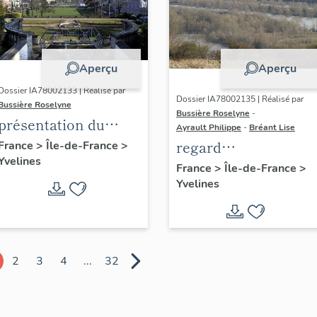
Aperçu
Aperçu
Dossier IA78002133 | Réalisé par
Dossier IA78002135 | Réalisé par
Bussière Roselyne
Bussière Roselyne
-
présentation du
Ayrault Philippe
-
Bréant Lise
diagnostic
regard
France
>
Île-de-France
>
Yvelines
patrimonial, urbain
photographique sur
France
>
Île-de-France
>
et paysager de Seine-
Yvelines
le territoire de Seine
Aval
Aval
2
3
4
...
32