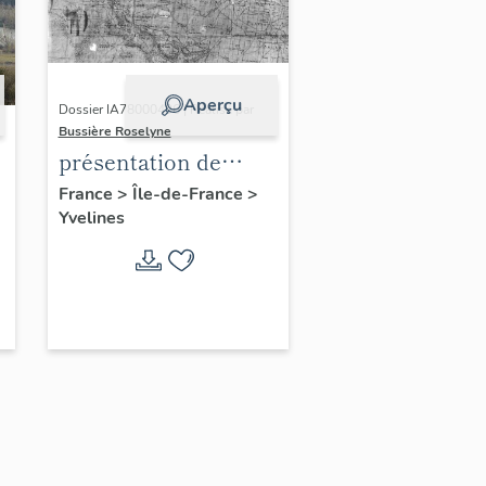
Aperçu
Dossier IA78000496 | Réalisé par
Bussière Roselyne
présentation de
l'étude du
France
>
Île-de-France
>
Yvelines
patrimoine de l'aire
d'étude Versailles
périphérie sud
-