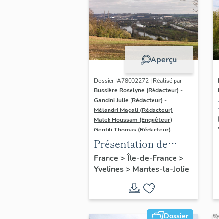
Aperçu
Dossier IA78002272 | Réalisé par
Bussière Roselyne (Rédacteur)
-
Gandini Julie (Rédacteur)
-
Mélandri Magali (Rédacteur)
-
Malek Houssam (Enquêteur)
-
Gentili Thomas (Rédacteur)
Présentation de
l'étude
France
>
Île-de-France
>
Yvelines
>
Mantes-la-Jolie
Dossier