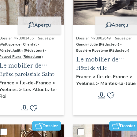
Aperçu
Aperçu
Dossier IM78001436 | Réalisé par
Dossier IM78002649 | Réalisé par
Waltisperger Chantal
-
Gandini Julie (Rédacteur)
-
Förstel Judith (Rédacteur)
-
Bussière Roselyne (Rédacteur)
Peuvot Flora (Rédacteur)
Le mobilier de
Le mobilier de
l'hôtel de ville
Hôtel de ville
l'église paroissiale
Eglise paroissiale Saint-
France
>
Île-de-France
>
Saint-Nicolas
Nicolas
France
>
Île-de-France
>
Yvelines
>
Mantes-la-Jolie
Yvelines
>
Les Alluets-le-
Roi
Dossier
Dossier