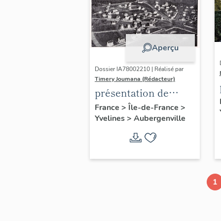
Aperçu
Dossier IA78002210 | Réalisé par
Timery Joumana (Rédacteur)
présentation de
l'étude
France
>
Île-de-France
>
Yvelines
>
Aubergenville
d'Elisabethville
1