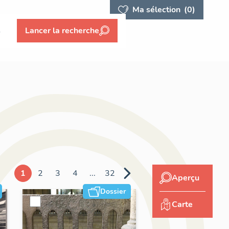
Ma sélection
(0)
s
Lancer la recherche
1
2
3
4
...
32
Aperçu
Dossier
Carte