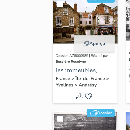
Aperçu
Dossier IA78000985 | Réalisé par
Bussière Roselyne
les immeubles,
maisons et fermes
France
>
Île-de-France
>
Yvelines
>
Andrésy
du canton d'Andrésy
Dossier