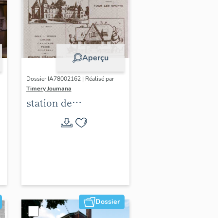
Aperçu
Dossier IA78002162 | Réalisé par
Timery Joumana
station de
villégiature
d'Elisabethville
Dossier