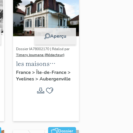
Aperçu
Dossier IA78002170 | Réalisé par
Timery Joumana (Rédacteur)
les maisons
d'Elisabethville
France
>
Île-de-France
>
Yvelines
>
Aubergenville
Dossier