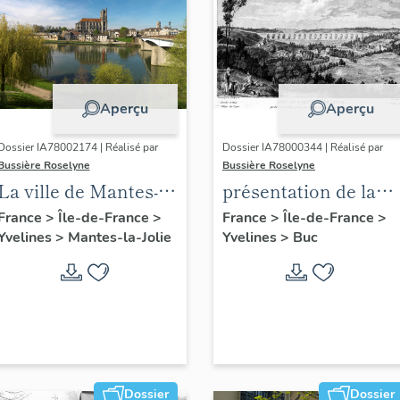
Aperçu
Aperçu
Dossier IA78002174 | Réalisé par
Dossier IA78000344 | Réalisé par
Bussière Roselyne
Bussière Roselyne
La ville de Mantes-la-
présentation de la
Jolie
commune de Buc
France
>
Île-de-France
>
France
>
Île-de-France
>
Yvelines
>
Mantes-la-Jolie
Yvelines
>
Buc
Dossier
Dossier