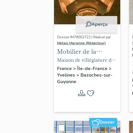
Aperçu
Dossier IM78002723 | Réalisé par
Métais Marianne (Rédacteur)
Mobilier de la
maison Louis Carré
Maison de villégiature dite
maison Louis Carré
France
>
Île-de-France
>
Yvelines
>
Bazoches-sur-
Guyonne
Dossier