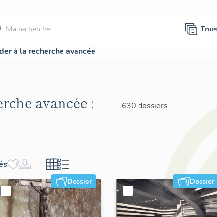
Tou
der à la recherche avancée
herche avancée :
630 dossiers
hés
Dossier
Dossier