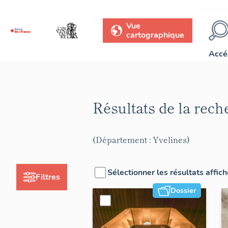
Vue
cartographique
Accé
Résultats de la rec
(Département : Yvelines)
Sélectionner les résultats affic
Filtres
Dossier