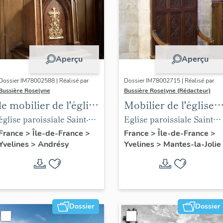
Aperçu
Aperçu
Dossier IM78002588 | Réalisé par
Dossier IM78002715 | Réalisé par
Bussière Roselyne
Bussière Roselyne (Rédacteur)
le mobilier de l'église
Mobilier de l'église
Saint-Germain-de-
Sainte-Anne de
église paroissiale Saint-
Eglise paroissiale Sainte-
Paris (liste
Gassicourt
Germain
Anne
France
>
Île-de-France
>
France
>
Île-de-France
>
Yvelines
>
Andrésy
Yvelines
>
Mantes-la-Jolie
supplémentaire)
Dossier
Dossier