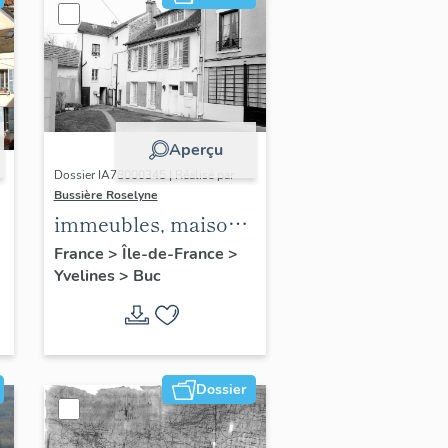
Aperçu
Dossier IA78000345 | Réalisé par
Bussière Roselyne
immeubles, maisons,
fermes
France
>
Île-de-France
>
Yvelines
>
Buc
Dossier