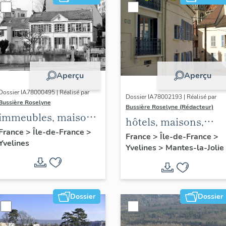
Aperçu
Aperçu
Dossier IA78000495 | Réalisé par
Dossier IA78002193 | Réalisé par
Bussière Roselyne
Bussière Roselyne (Rédacteur)
immeubles, maisons,
hôtels, maisons,
fermes
France
>
Île-de-France
>
immeubles
France
>
Île-de-France
>
Yvelines
Yvelines
>
Mantes-la-Jolie
Dossier
Dossier