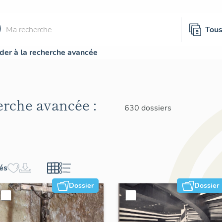
Tou
der à la recherche avancée
herche avancée :
630 dossiers
hés
Dossier
Dossier