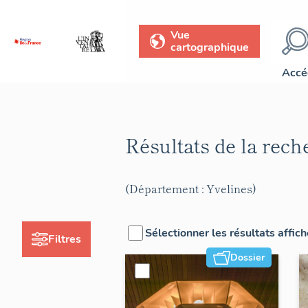
Vue
cartographique
Accé
Résultats de la rec
(Département : Yvelines)
Sélectionner les résultats affic
Filtres
Dossier