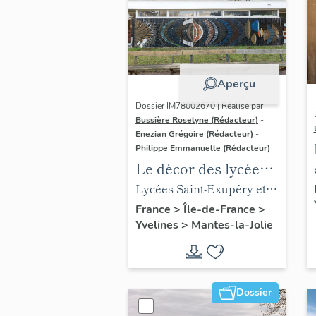
Aperçu
Dossier IM78002670 | Réalisé par
Bussière Roselyne (Rédacteur)
-
Enezian Grégoire (Rédacteur)
-
Philippe Emmanuelle (Rédacteur)
Le décor des lycées
de Mantes
Lycées Saint-Exupéry et
Jean Rostand
France
>
Île-de-France
>
Yvelines
>
Mantes-la-Jolie
Dossier