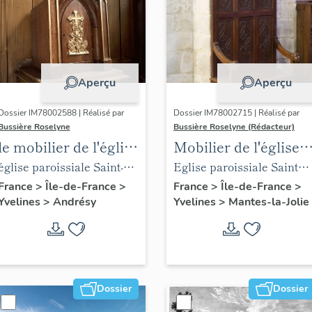
Aperçu
Aperçu
Dossier IM78002588 | Réalisé par
Dossier IM78002715 | Réalisé par
Bussière Roselyne
Bussière Roselyne (Rédacteur)
le mobilier de l'église
Mobilier de l'église
Saint-Germain-de-
Sainte-Anne de
église paroissiale Saint-
Eglise paroissiale Sainte-
Paris (liste
Gassicourt
Germain
Anne
France
>
Île-de-France
>
France
>
Île-de-France
>
Yvelines
>
Andrésy
Yvelines
>
Mantes-la-Jolie
supplémentaire)
Dossier
Dossier