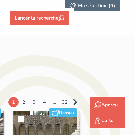
Ma sélection
(0)
s
Lancer la recherche
1
2
3
4
...
32
Aperçu
Dossier
Carte