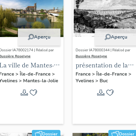
Aperçu
Aperçu
Dossier IA78002174 | Réalisé par
Dossier IA78000344 | Réalisé par
Bussière Roselyne
Bussière Roselyne
La ville de Mantes-la-
présentation de la
Jolie
commune de Buc
France
>
Île-de-France
>
France
>
Île-de-France
>
Yvelines
>
Mantes-la-Jolie
Yvelines
>
Buc
Dossier
Dossier