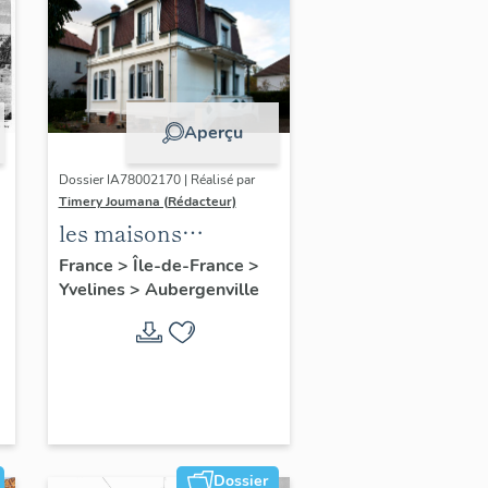
Aperçu
Dossier IA78002170 | Réalisé par
Timery Joumana (Rédacteur)
les maisons
d'Elisabethville
France
>
Île-de-France
>
Yvelines
>
Aubergenville
Dossier