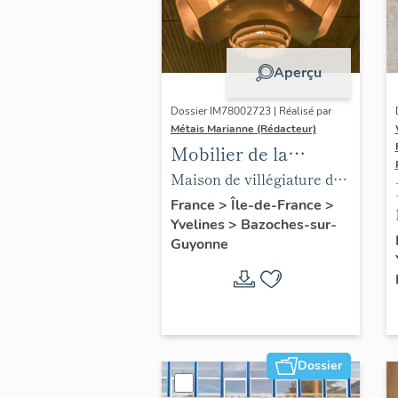
Aperçu
Dossier IM78002723 | Réalisé par
Métais Marianne (Rédacteur)
Mobilier de la
maison Louis Carré
Maison de villégiature dite
maison Louis Carré
France
>
Île-de-France
>
Yvelines
>
Bazoches-sur-
Guyonne
Dossier