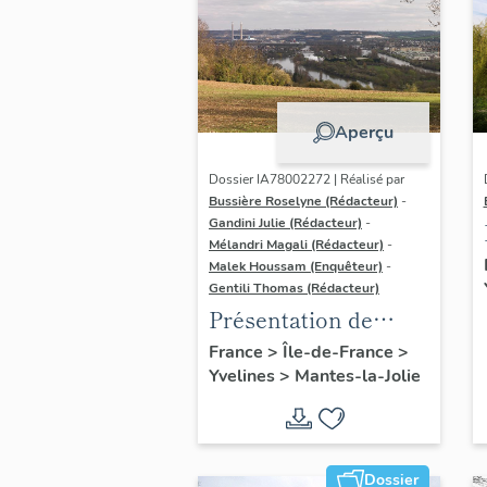
Aperçu
Dossier IA78002272 | Réalisé par
Bussière Roselyne (Rédacteur)
-
Gandini Julie (Rédacteur)
-
Mélandri Magali (Rédacteur)
-
Malek Houssam (Enquêteur)
-
Gentili Thomas (Rédacteur)
Présentation de
l'étude
France
>
Île-de-France
>
Yvelines
>
Mantes-la-Jolie
Dossier