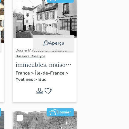
Aperçu
Dossier IA78000345 | Réalisé par
Bussière Roselyne
immeubles, maisons,
fermes
France
>
Île-de-France
>
Yvelines
>
Buc
Dossier