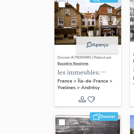
Aperçu
Dossier IA78000985 | Réalisé par
Bussière Roselyne
les immeubles,
maisons et fermes
France
>
Île-de-France
>
Yvelines
>
Andrésy
du canton d'Andrésy
Dossier