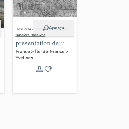
Aperçu
Dossier IA78000496 | Réalisé par
Bussière Roselyne
présentation de
l'étude du
France
>
Île-de-France
>
Yvelines
patrimoine de l'aire
d'étude Versailles
périphérie sud
-