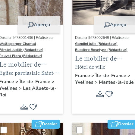
Aperçu
Aperçu
Dossier IM78001436 | Réalisé par
Dossier IM78002649 | Réalisé par
Waltisperger Chantal
-
Gandini Julie (Rédacteur)
-
Förstel Judith (Rédacteur)
-
Bussière Roselyne (Rédacteur)
Peuvot Flora (Rédacteur)
Le mobilier de
Le mobilier de
l'hôtel de ville
Hôtel de ville
l'église paroissiale
Eglise paroissiale Saint-
France
>
Île-de-France
>
Saint-Nicolas
Nicolas
France
>
Île-de-France
>
Yvelines
>
Mantes-la-Jolie
Yvelines
>
Les Alluets-le-
Roi
Dossier
Dossier