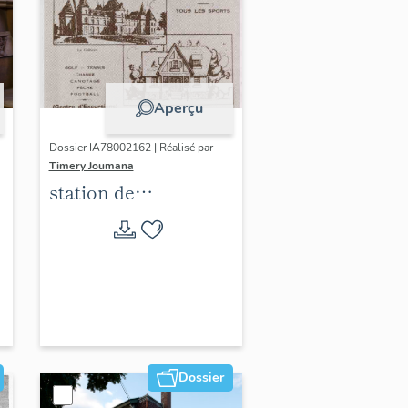
Aperçu
Dossier IA78002162 | Réalisé par
Timery Joumana
station de
villégiature
d'Elisabethville
Dossier