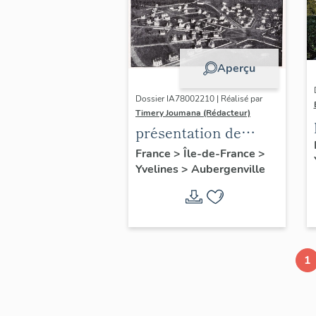
Aperçu
Dossier IA78002210 | Réalisé par
Timery Joumana (Rédacteur)
présentation de
l'étude
France
>
Île-de-France
>
Yvelines
>
Aubergenville
d'Elisabethville
1