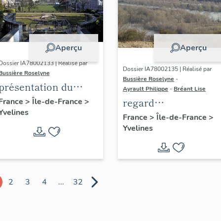
Aperçu
Aperçu
Dossier IA78002133 | Réalisé par
Dossier IA78002135 | Réalisé par
Bussière Roselyne
Bussière Roselyne
-
présentation du
Ayrault Philippe
-
Bréant Lise
diagnostic
regard
France
>
Île-de-France
>
Yvelines
patrimonial, urbain
photographique sur
France
>
Île-de-France
>
et paysager de Seine-
Yvelines
le territoire de Seine
Aval
Aval
2
3
4
...
32