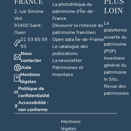
PLUS
FRANCE
La photothèque du
LOIN
2, rue Simone
patrimoine d'Île-de-
Veil
France
La
93400 Saint-
Découvrir la richesse du
plateforme
Ouen
patrimoine francilien
ouverte du
01 53 85 59
Open data Île-de-France
patrimoine
93
Le catalogue des
(POP)
Nous
publications
Inventaire
contacter
La newsletter
général du
Aide
Patrimoines et
patrimoine
Mentions
Inventaire
In Situ.
légales
Revue des
Politique de
patrimoines
confidentialité
Accessibilité :
non conforme
Mentions
légales