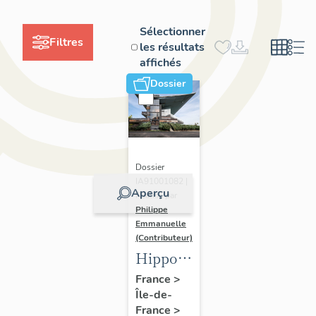
Sélectionner
Filtres
les résultats
affichés
Dossier
Dossier
IA91001082 |
Aperçu
Réalisé par
Philippe
Emmanuelle
(Contributeur)
Hippodrome
d'Evry
France
>
Île-de-
France
>