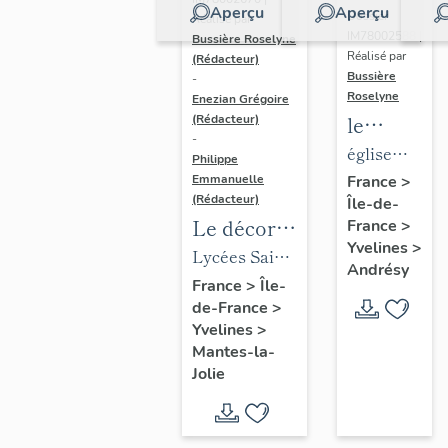
Aperçu
Aperçu
Dossier
Réalisé par
IM78002588 |
Bussière Roselyne
Réalisé par
(Rédacteur)
Bussière
-
Roselyne
Enezian Grégoire
le
(Rédacteur)
-
mobilier
église
Philippe
de
paroissiale
Emmanuelle
France
>
(Rédacteur)
Île-de-
l'église
Saint-
Le décor
France
>
Saint-
Germain
Yvelines
>
des lycées
Lycées Saint-
Germain-
Andrésy
de Mantes
Exupéry et
France
>
Île-
de-
de-France
>
Jean Rostand
Paris
Yvelines
>
(liste
Mantes-la-
supplémen
Jolie