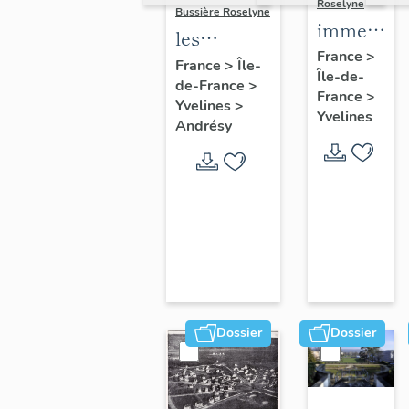
Roselyne
Bussière Roselyne
immeubles
les
maisons,
France
>
immeubles,
France
>
Île-
Île-de-
fermes
de-France
>
maisons et
France
>
Yvelines
>
fermes du
Yvelines
Andrésy
canton
d'Andrésy
Dossier
Dossier