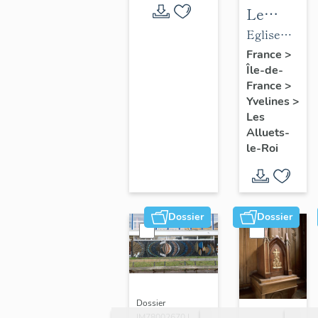
Le
mobilier
Eglise
de
paroissiale
France
>
Île-de-
l'église
Saint-
France
>
paroissial
Nicolas
Yvelines
>
Saint-
Les
Nicolas
Alluets-
le-Roi
Dossier
Dossier
Dossier
IM78002670 |