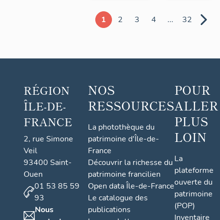
1
2
3
4
...
32
NOS
POUR
RÉGION
RESSOURCES
ALLER
ÎLE-DE-
PLUS
FRANCE
La photothèque du
LOIN
2, rue Simone
patrimoine d'Île-de-
Veil
France
La
93400 Saint-
Découvrir la richesse du
plateforme
Ouen
patrimoine francilien
ouverte du
01 53 85 59
Open data Île-de-France
patrimoine
93
Le catalogue des
(POP)
Nous
publications
Inventaire