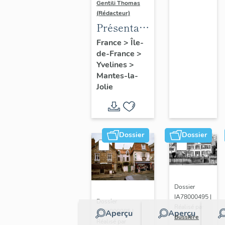
Gentili Thomas
(Rédacteur)
Présentation
de l'étude
France
>
Île-
de-France
>
Yvelines
>
Mantes-la-
Jolie
Dossier
Dossier
Dossier
IA78000495 |
Dossier
Réalisé par
IA78000985 |
Aperçu
Aperçu
Bussière
Réalisé par