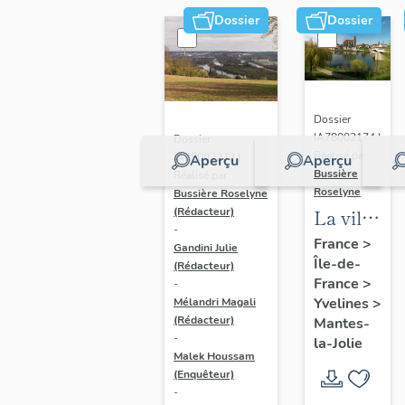
Dossier
Dossier
Dossier
IA78002174 |
Dossier
Réalisé par
IA78002272 |
Aperçu
Aperçu
Bussière
Réalisé par
Roselyne
Bussière Roselyne
La ville
(Rédacteur)
-
de
France
>
Gandini Julie
Île-de-
Mantes-
(Rédacteur)
France
>
-
la-Jolie
Yvelines
>
Mélandri Magali
(Rédacteur)
Mantes-
-
la-Jolie
Malek Houssam
(Enquêteur)
-