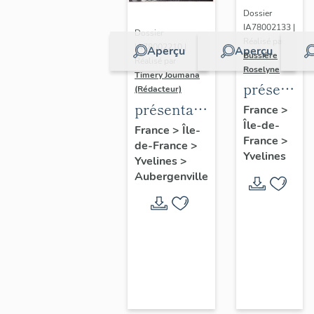
Dossier
IA78002133 |
Dossier
Réalisé par
IA78002210 |
Aperçu
Aperçu
Bussière
Réalisé par
Roselyne
Timery Joumana
présentat
(Rédacteur)
du
présentation
France
>
Île-de-
diagnostic
de l'étude
France
>
Île-
France
>
patrimonia
de-France
>
d'Elisabethville
Yvelines
Yvelines
>
urbain
Aubergenville
et
paysager
de
Seine-
Aval