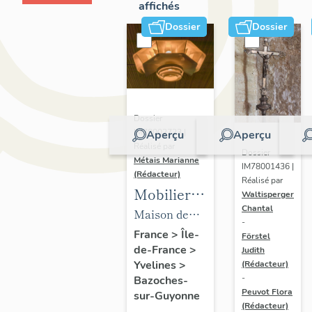
affichés
Dossier
Dossier
Dossier
IM78002723 |
Aperçu
Aperçu
Réalisé par
Dossier
Métais Marianne
IM78001436 |
(Rédacteur)
Réalisé par
Mobilier
Waltisperger
Chantal
de la
Maison de
-
maison
villégiature
France
>
Île-
Förstel
de-France
>
Louis
Judith
dite maison
Yvelines
>
(Rédacteur)
Carré
Louis Carré
-
Bazoches-
Peuvot Flora
sur-Guyonne
(Rédacteur)