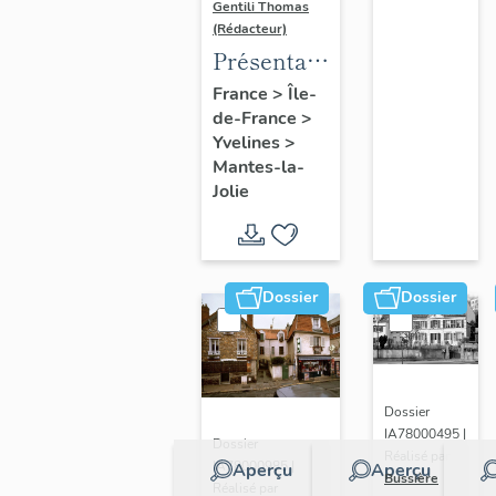
Gentili Thomas
(Rédacteur)
Présentation
de l'étude
France
>
Île-
de-France
>
Yvelines
>
Mantes-la-
Jolie
Dossier
Dossier
Dossier
IA78000495 |
Dossier
Réalisé par
IA78000985 |
Aperçu
Aperçu
Bussière
Réalisé par