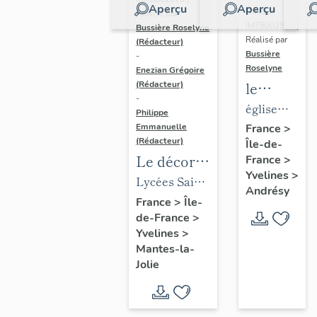
Aperçu
Aperçu
Dossier
Réalisé par
IM78002588 |
Bussière Roselyne
Réalisé par
(Rédacteur)
Bussière
-
Roselyne
Enezian Grégoire
le
(Rédacteur)
-
mobilier
église
Philippe
de
paroissiale
Emmanuelle
France
>
(Rédacteur)
Île-de-
l'église
Saint-
Le décor
France
>
Saint-
Germain
Yvelines
>
des lycées
Lycées Saint-
Germain-
Andrésy
de Mantes
Exupéry et
France
>
Île-
de-
de-France
>
Jean Rostand
Paris
Yvelines
>
(liste
Mantes-la-
supplémen
Jolie