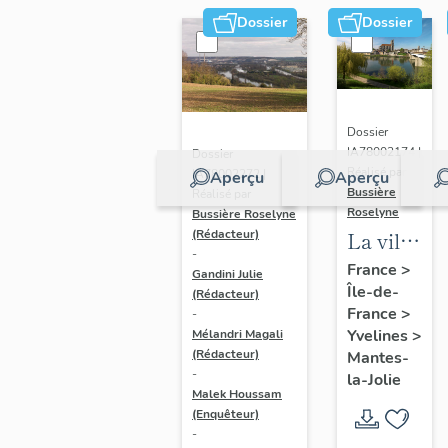
Dossier
Dossier
Dossier
IA78002174 |
Dossier
Réalisé par
IA78002272 |
Aperçu
Aperçu
Bussière
Réalisé par
Roselyne
Bussière Roselyne
La ville
(Rédacteur)
-
de
France
>
Gandini Julie
Île-de-
Mantes-
(Rédacteur)
France
>
-
la-Jolie
Yvelines
>
Mélandri Magali
(Rédacteur)
Mantes-
-
la-Jolie
Malek Houssam
(Enquêteur)
-