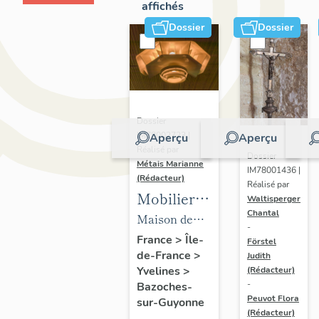
affichés
Dossier
Dossier
Dossier
IM78002723 |
Aperçu
Aperçu
Réalisé par
Dossier
Métais Marianne
IM78001436 |
(Rédacteur)
Réalisé par
Mobilier
Waltisperger
Chantal
de la
Maison de
-
maison
villégiature
France
>
Île-
Förstel
de-France
>
Louis
Judith
dite maison
Yvelines
>
(Rédacteur)
Carré
Louis Carré
-
Bazoches-
Peuvot Flora
sur-Guyonne
(Rédacteur)