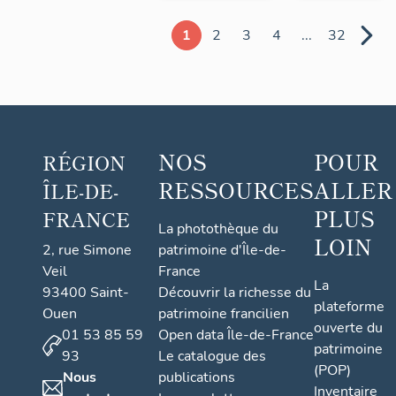
1
2
3
4
...
32
NOS
POUR
RÉGION
RESSOURCES
ALLER
ÎLE-DE-
PLUS
FRANCE
La photothèque du
LOIN
2, rue Simone
patrimoine d'Île-de-
Veil
France
La
93400 Saint-
Découvrir la richesse du
plateforme
Ouen
patrimoine francilien
ouverte du
01 53 85 59
Open data Île-de-France
patrimoine
93
Le catalogue des
(POP)
Nous
publications
Inventaire