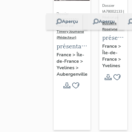
Dossier
IA78002133 |
Dossier
Réalisé par
IA78002210 |
Aperçu
Aperçu
Bussière
Réalisé par
Roselyne
Timery Joumana
présentat
(Rédacteur)
du
présentation
France
>
Île-de-
diagnostic
de l'étude
France
>
Île-
France
>
patrimonia
de-France
>
d'Elisabethville
Yvelines
Yvelines
>
urbain
Aubergenville
et
paysager
de
Seine-
Aval