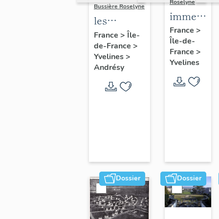
Roselyne
Bussière Roselyne
immeubles
les
maisons,
France
>
immeubles,
France
>
Île-
Île-de-
fermes
de-France
>
maisons et
France
>
Yvelines
>
fermes du
Yvelines
Andrésy
canton
d'Andrésy
Dossier
Dossier