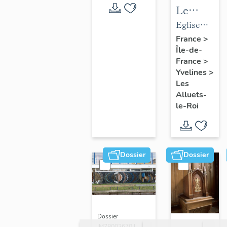
Le
mobilier
Eglise
de
paroissiale
France
>
Île-de-
l'église
Saint-
France
>
paroissial
Nicolas
Yvelines
>
Saint-
Les
Nicolas
Alluets-
le-Roi
Dossier
Dossier
Dossier
IM78002670 |