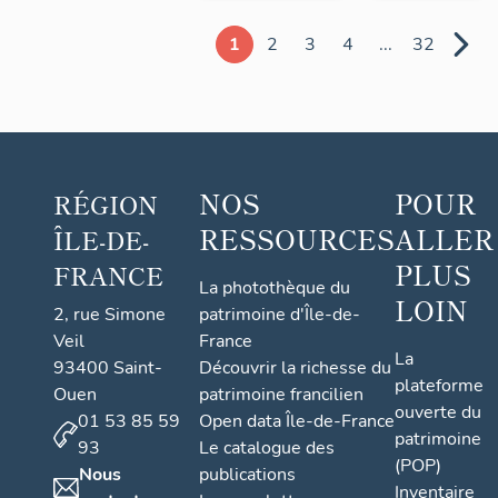
1
2
3
4
...
32
NOS
POUR
RÉGION
RESSOURCES
ALLER
ÎLE-DE-
PLUS
FRANCE
La photothèque du
LOIN
2, rue Simone
patrimoine d'Île-de-
Veil
France
La
93400 Saint-
Découvrir la richesse du
plateforme
Ouen
patrimoine francilien
ouverte du
01 53 85 59
Open data Île-de-France
patrimoine
93
Le catalogue des
(POP)
Nous
publications
Inventaire