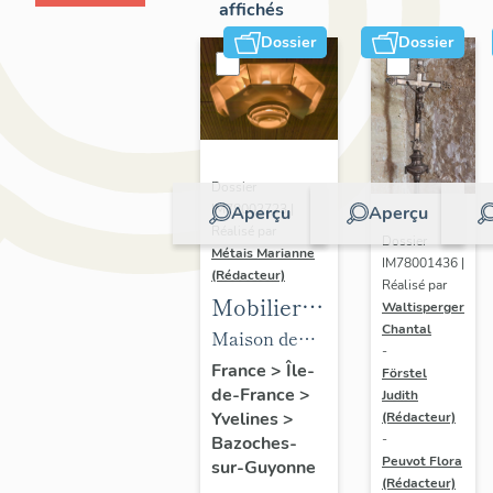
affichés
Dossier
Dossier
Dossier
IM78002723 |
Aperçu
Aperçu
Réalisé par
Dossier
Métais Marianne
IM78001436 |
(Rédacteur)
Réalisé par
Mobilier
Waltisperger
Chantal
de la
Maison de
-
maison
villégiature
France
>
Île-
Förstel
de-France
>
Louis
Judith
dite maison
Yvelines
>
(Rédacteur)
Carré
Louis Carré
-
Bazoches-
Peuvot Flora
sur-Guyonne
(Rédacteur)