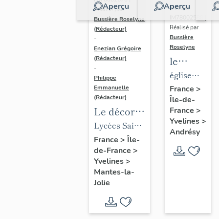
Aperçu
Aperçu
Dossier
Réalisé par
IM78002588 |
Bussière Roselyne
Réalisé par
(Rédacteur)
Bussière
-
Roselyne
Enezian Grégoire
le
(Rédacteur)
-
mobilier
église
Philippe
de
paroissiale
Emmanuelle
France
>
(Rédacteur)
Île-de-
l'église
Saint-
Le décor
France
>
Saint-
Germain
Yvelines
>
des lycées
Lycées Saint-
Germain-
Andrésy
de Mantes
Exupéry et
France
>
Île-
de-
de-France
>
Jean Rostand
Paris
Yvelines
>
(liste
Mantes-la-
supplémen
Jolie