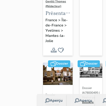
Gentili Thomas
(Rédacteur)
Présentation
de l'étude
France
>
Île-
de-France
>
Yvelines
>
Mantes-la-
Jolie
Dossier
Dossier
Dossier
IA78000495 |
Dossier
Réalisé par
IA78000985 |
Aperçu
Aperçu
Bussière
Réalisé par