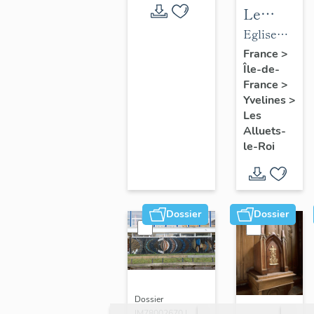
Le
mobilier
Eglise
de
paroissiale
France
>
Île-de-
l'église
Saint-
France
>
paroissial
Nicolas
Yvelines
>
Saint-
Les
Nicolas
Alluets-
le-Roi
Dossier
Dossier
Dossier
IM78002670 |