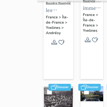
Roselyne
Bussière Roselyne
immeubles
les
maisons,
France
>
immeubles,
France
>
Île-
Île-de-
fermes
de-France
>
maisons et
France
>
Yvelines
>
fermes du
Yvelines
Andrésy
canton
d'Andrésy
Dossier
Dossier