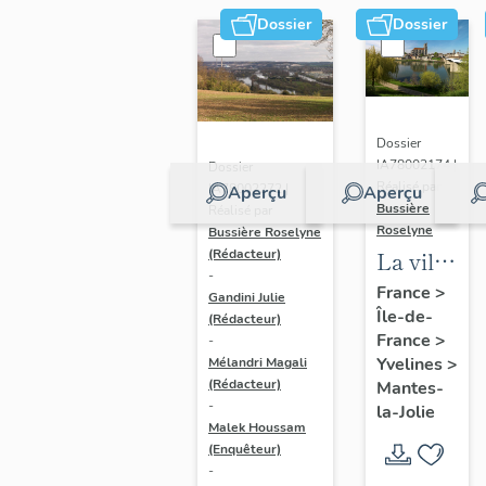
Dossier
Dossier
Dossier
IA78002174 |
Dossier
Réalisé par
IA78002272 |
Aperçu
Aperçu
Bussière
Réalisé par
Roselyne
Bussière Roselyne
La ville
(Rédacteur)
-
de
France
>
Gandini Julie
Île-de-
Mantes-
(Rédacteur)
France
>
-
la-Jolie
Yvelines
>
Mélandri Magali
(Rédacteur)
Mantes-
-
la-Jolie
Malek Houssam
(Enquêteur)
-