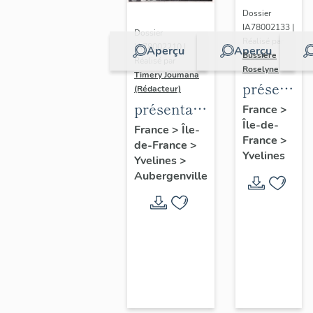
Dossier
IA78002133 |
Dossier
Réalisé par
IA78002210 |
Aperçu
Aperçu
Bussière
Réalisé par
Roselyne
Timery Joumana
présentat
(Rédacteur)
du
présentation
France
>
Île-de-
diagnostic
de l'étude
France
>
Île-
France
>
patrimonia
de-France
>
d'Elisabethville
Yvelines
Yvelines
>
urbain
Aubergenville
et
paysager
de
Seine-
Aval