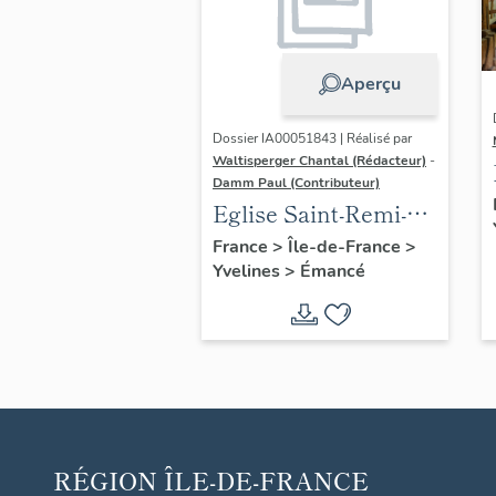
Aperçu
Dossier IA00051843 | Réalisé par
Waltisperger Chantal (Rédacteur)
-
Damm Paul (Contributeur)
Eglise Saint-Remi-et-
Sainte-Radegonde
France
>
Île-de-France
>
Yvelines
>
Émancé
RÉGION
ÎLE-DE-FRANCE