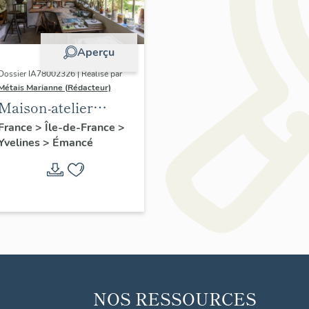
Aperçu
Dossier IA78002326 | Réalisé par
Métais Marianne (Rédacteur)
Maison-atelier
d'Alfred Manessier
France
>
Île-de-France
>
Yvelines
>
Émancé
NOS RESSOURCES