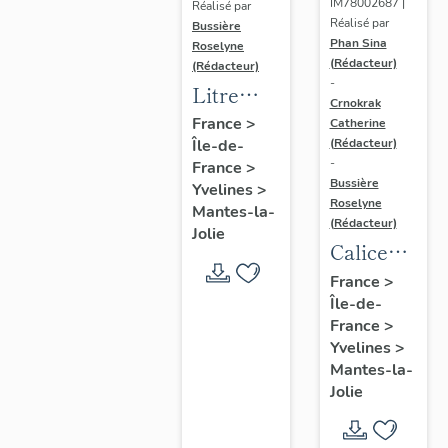
IM78002687 |
Réalisé par
Réalisé par
Bussière
Phan Sina
Roselyne
(Rédacteur)
(Rédacteur)
-
Litre
Crnokrak
funéraire
France
>
Catherine
(Rédacteur)
Île-de-
du
-
France
>
prince
Bussière
Yvelines
>
de Conti
Roselyne
Mantes-la-
(Rédacteur)
Jolie
Calice
n°2 et sa
France
>
Île-de-
patène
France
>
Yvelines
>
Mantes-la-
Jolie