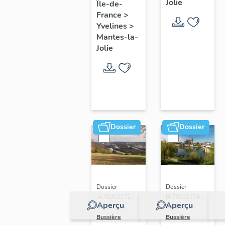
Jolie
Île-de-
de ville
France
>
Yvelines
>
Mantes-la-
Jolie
Dossier
Dossier
Dossier
Dossier
IA78002272 |
IA78002174 |
Aperçu
Aperçu
Réalisé par
Réalisé par
Bussière
Bussière