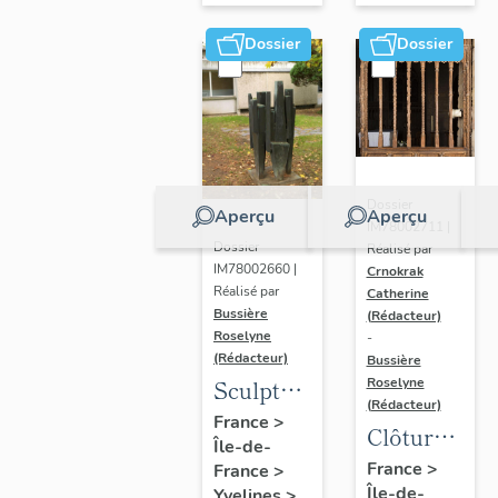
Dossier
Dossier
Dossier
Aperçu
Aperçu
IM78002711 |
Dossier
Réalisé par
IM78002660 |
Crnokrak
Réalisé par
Catherine
Bussière
(Rédacteur)
Roselyne
-
(Rédacteur)
Bussière
Sculpture
Roselyne
(Rédacteur)
: la
France
>
Clôture
Île-de-
Ronde
de
France
>
France
>
Île-de-
Yvelines
>