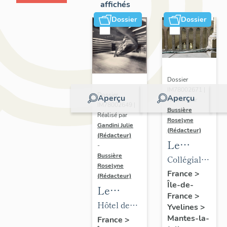
affichés
Dossier
Dossier
Dossier
IM78002671 |
Dossier
Aperçu
Aperçu
Réalisé par
IM78002649 |
Bussière
Réalisé par
Roselyne
Gandini Julie
(Rédacteur)
(Rédacteur)
Le
-
mobilier
Bussière
Collégiale
Roselyne
de la
Notre-
France
>
(Rédacteur)
Île-de-
collégiale
Dame
Le
France
>
mobilier
Hôtel de
Yvelines
>
de l'hôtel
ville
Mantes-la-
France
>