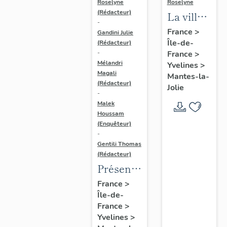
Roselyne
Roselyne
(Rédacteur)
La ville
-
de
France
>
Gandini Julie
Île-de-
Mantes-
(Rédacteur)
France
>
-
la-Jolie
Mélandri
Yvelines
>
Magali
Mantes-la-
(Rédacteur)
Jolie
-
Malek
Houssam
(Enquêteur)
-
Gentili Thomas
(Rédacteur)
Présentation
de
France
>
Île-de-
l'étude
France
>
Yvelines
>