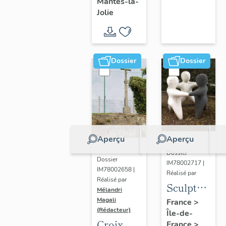
Mantes-la-
Jolie
Dossier
Dossier
Aperçu
Aperçu
Dossier
Dossier
IM78002717 |
IM78002658 |
Réalisé par
Réalisé par
Sculpture
Mélandri
: la
Magali
France
>
(Rédacteur)
Île-de-
Ronde
Croix
France
>