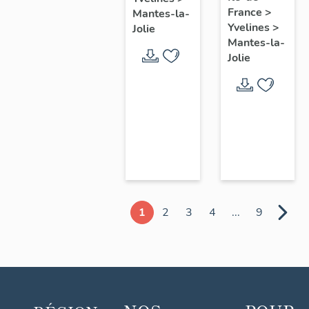
chœur
France
>
Mantes-la-
Yvelines
>
Jolie
Mantes-la-
Jolie
1
2
3
4
...
9