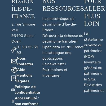
NOS
POUR
RÉGION
RESSOURCES
ALLER
ÎLE-DE-
PLUS
FRANCE
La photothèque du
LOIN
2, rue Simone
patrimoine d'Île-de-
Veil
France
La
93400 Saint-
Découvrir la richesse du
plateforme
Ouen
patrimoine francilien
ouverte du
01 53 85 59
Open data Île-de-France
patrimoine
93
Le catalogue des
(POP)
Nous
publications
Inventaire
contacter
La newsletter
général du
Aide
Patrimoines et
patrimoine
Mentions
Inventaire
In Situ.
légales
Revue des
Politique de
patrimoines
confidentialité
Accessibilité :
non conforme