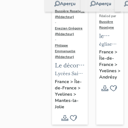
Aperçu
Aperçu
Dossier
Réalisé par
IM78002588 |
Bussière Roselyne
Réalisé par
(Rédacteur)
Bussière
-
Roselyne
Enezian Grégoire
le
(Rédacteur)
-
mobilier
église
Philippe
de
paroissiale
Emmanuelle
France
>
(Rédacteur)
Île-de-
l'église
Saint-
Le décor
France
>
Saint-
Germain
Yvelines
>
des lycées
Lycées Saint-
Germain-
Andrésy
de Mantes
Exupéry et
France
>
Île-
de-
de-France
>
Jean Rostand
Paris
Yvelines
>
(liste
Mantes-la-
supplémen
Jolie