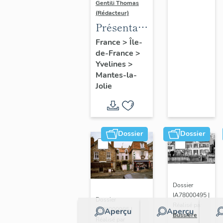
Gentili Thomas
(Rédacteur)
Présentation
de l'étude
France
>
Île-
de-France
>
Yvelines
>
Mantes-la-
Jolie
Dossier
Dossier
Dossier
IA78000495 |
Dossier
Réalisé par
IA78000985 |
Aperçu
Aperçu
Bussière
Réalisé par