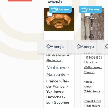
affichés
Dossier
Dossier
Dossier
IM78002723 |
Aperçu
Aperçu
Réalisé par
Dossier
Métais Marianne
IM78001436 |
(Rédacteur)
Réalisé par
Mobilier
Waltisperger
Chantal
de la
Maison de
-
maison
villégiature
France
>
Île-
Förstel
de-France
>
Louis
Judith
dite maison
Yvelines
>
(Rédacteur)
Carré
Louis Carré
-
Bazoches-
Peuvot Flora
sur-Guyonne
(Rédacteur)