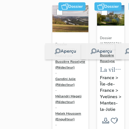
Dossier
Dossier
Dossier
IA78002174 |
Dossier
Réalisé par
IA78002272 |
Aperçu
Aperçu
Bussière
Réalisé par
Roselyne
Bussière Roselyne
La ville
(Rédacteur)
-
de
France
>
Gandini Julie
Île-de-
Mantes-
(Rédacteur)
France
>
-
la-Jolie
Yvelines
>
Mélandri Magali
(Rédacteur)
Mantes-
-
la-Jolie
Malek Houssam
(Enquêteur)
-