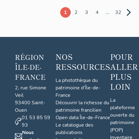
1
2
3
4
...
32
NOS
POUR
RÉGION
RESSOURCES
ALLER
ÎLE-DE-
PLUS
FRANCE
La photothèque du
LOIN
2, rue Simone
patrimoine d'Île-de-
Veil
France
La
93400 Saint-
Découvrir la richesse du
plateforme
Ouen
patrimoine francilien
ouverte du
01 53 85 59
Open data Île-de-France
patrimoine
93
Le catalogue des
(POP)
Nous
publications
Inventaire