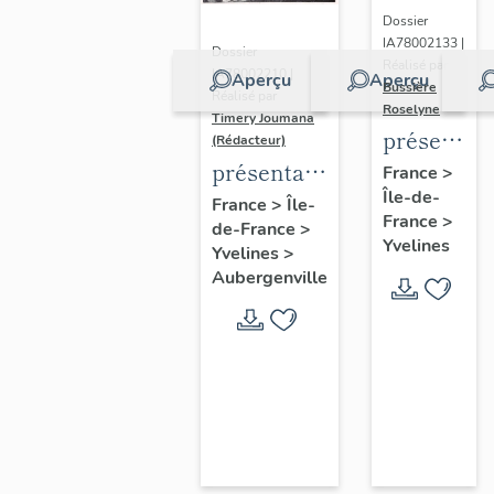
Dossier
IA78002133 |
Dossier
Réalisé par
IA78002210 |
Aperçu
Aperçu
Bussière
Réalisé par
Roselyne
Timery Joumana
présentat
(Rédacteur)
du
présentation
France
>
Île-de-
diagnostic
de l'étude
France
>
Île-
France
>
patrimonia
de-France
>
d'Elisabethville
Yvelines
Yvelines
>
urbain
Aubergenville
et
paysager
de
Seine-
Aval