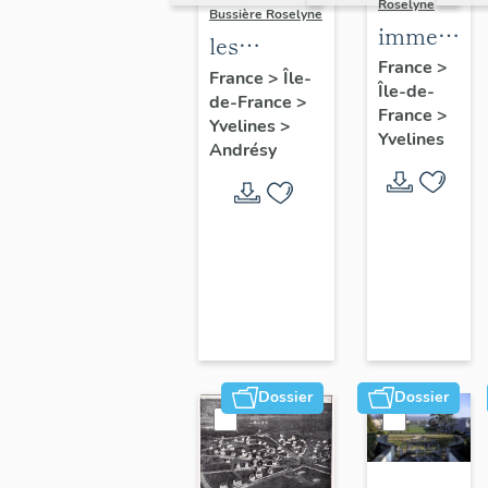
Roselyne
Bussière Roselyne
immeubles
les
maisons,
France
>
immeubles,
France
>
Île-
Île-de-
fermes
de-France
>
maisons et
France
>
Yvelines
>
fermes du
Yvelines
Andrésy
canton
d'Andrésy
Dossier
Dossier