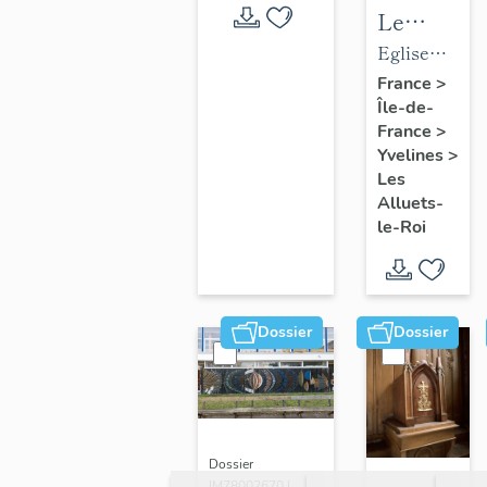
Le
mobilier
Eglise
de
paroissiale
France
>
Île-de-
l'église
Saint-
France
>
paroissial
Nicolas
Yvelines
>
Saint-
Les
Nicolas
Alluets-
le-Roi
Dossier
Dossier
Dossier
IM78002670 |