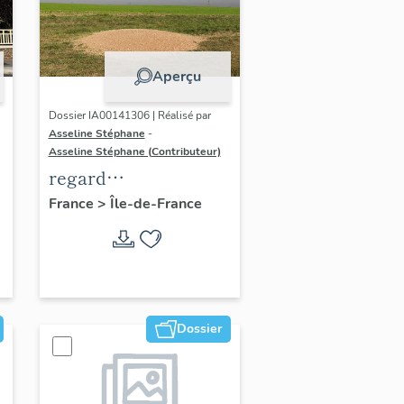
Aperçu
Dossier IA00141306 | Réalisé par
Asseline Stéphane
-
Asseline Stéphane (Contributeur)
regard
photographique sur
France
>
Île-de-France
les paysages de la
Plaine de France.
Dossier