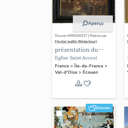
Aperçu
Dossier IM95000537 | Réalisé par
Förstel Judith (Rédacteur)
présentation du
mobilier de l'église
Eglise Saint-Acceul
d'Ecouen
France
>
Île-de-France
>
Val-d'Oise
>
Écouen
Dossier