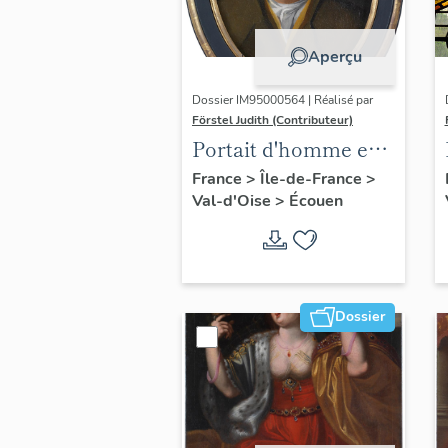
Aperçu
Dossier IM95000564 | Réalisé par
Förstel Judith (Contributeur)
Portait d'homme en
médaillon ovale.
France
>
Île-de-France
>
Val-d'Oise
>
Écouen
Dossier