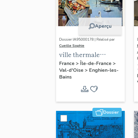
Aperçu
Dossier IA95000178 | Réalisé par
Cueille Sophie
ville thermale
d'Enghien-les-Bains
France
>
Île-de-France
>
Val-d'Oise
>
Enghien-les-
Bains
Dossier