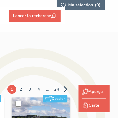
Ma sélection
(0)
s
Lancer la recherche
1
2
3
4
...
24
Aperçu
Dossier
Carte