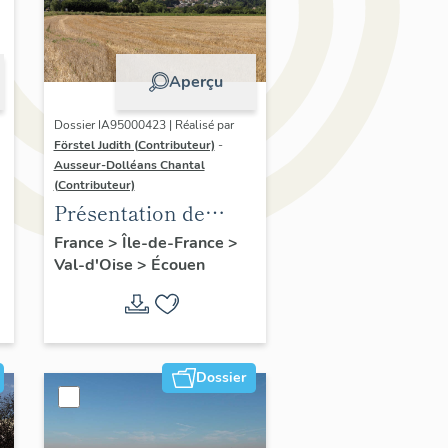
Aperçu
Dossier IA95000423 | Réalisé par
Förstel Judith (Contributeur)
-
Ausseur-Dolléans Chantal
e
(Contributeur)
Présentation de
l'étude d'Ecouen
France
>
Île-de-France
>
Val-d'Oise
>
Écouen
Dossier