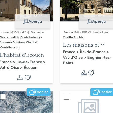
Aperçu
Aperçu
Dossier IA95000425 | Réalisé par
Dossier IA95000179 | Réalisé par
Förstel Judith (Contributeur)
-
Cueille Sophie
Ausseur-Dolléans Chantal
Les maisons et
(Contributeur)
immeubles
France
>
Île-de-France
>
L'habitat d'Ecouen
Val-d'Oise
>
Enghien-les-
d'Enghien-les-Bains
France
>
Île-de-France
>
Bains
Val-d'Oise
>
Écouen
Dossier
Dossier