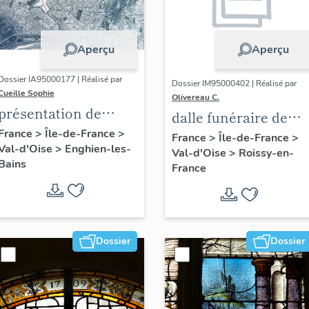
Aperçu
Aperçu
Dossier IA95000177 | Réalisé par
Dossier IM95000402 | Réalisé par
Cueille Sophie
Olivereau C.
présentation de
dalle funéraire de
l'étude du
France
>
Île-de-France
>
Jehan Balagne et
France
>
Île-de-France
>
Val-d'Oise
>
Enghien-les-
patrimoine
Val-d'Oise
>
Roissy-en-
Toussaine de La Ru
Bains
France
d'Enghien-Les-Bains
Dossier
Dossier