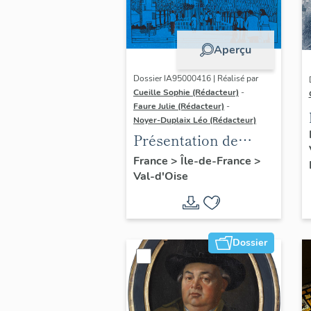
Aperçu
Dossier IA95000416 | Réalisé par
Cueille Sophie (Rédacteur)
-
Faure Julie (Rédacteur)
-
Noyer-Duplaix Léo (Rédacteur)
Présentation de
l'étude du
France
>
Île-de-France
>
Val-d'Oise
patrimoine de
l'agglomération de
Cergy-Pontoise
Dossier