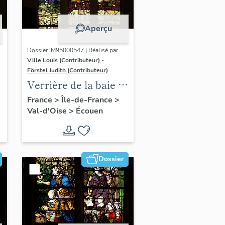
Aperçu
Dossier IM95000547 | Réalisé par
Ville Louis (Contributeur)
-
Förstel Judith (Contributeur)
:
Verrière de la baie 8 :
Vierge de douleur,
France
>
Île-de-France
>
Val-d'Oise
>
Écouen
avec la donatrice
Antoinette de la
Marck et ses filles
Dossier