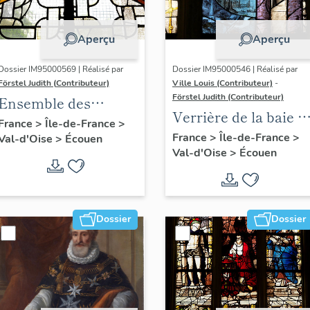
Aperçu
Aperçu
Dossier IM95000569 | Réalisé par
Dossier IM95000546 | Réalisé par
Förstel Judith (Contributeur)
Ville Louis (Contributeur)
-
Förstel Judith (Contributeur)
Ensemble des
Verrière de la baie 7 
verrières du XVIIIe
France
>
Île-de-France
>
Dormition et
France
>
Île-de-France
>
Val-d'Oise
>
Écouen
siècle
Val-d'Oise
>
Écouen
Assomption de la
Vierge
Dossier
Dossier