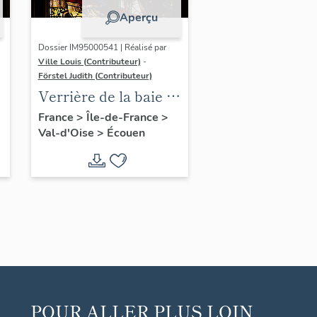
Aperçu
Dossier IM95000541 | Réalisé par
Ville Louis (Contributeur)
-
Förstel Judith (Contributeur)
:
Verrière de la baie 2 :
scènes de la Passion,
France
>
Île-de-France
>
Val-d'Oise
>
Écouen
avec donatrices
POUR ALLER PLUS LOIN