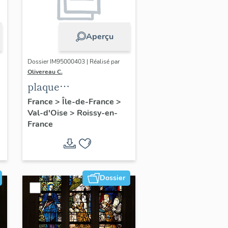
Aperçu
Dossier IM95000403 | Réalisé par
Olivereau C.
plaque
commémorative :
France
>
Île-de-France
>
Val-d'Oise
>
Roissy-en-
e
Christ en croix et
France
donateur
Dossier