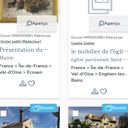
Aperçu
Aperçu
Dossier IM95000568 | Réalisé par
Dossier IM95000488 | Réalisé par
Förstel Judith (Rédacteur)
Cueille Sophie
Présentation du
le mobilier de l'églis
mobilier de la mairie
Mairie
paroissiale Saint-
église paroissiale Saint-
d'Ecouen
France
>
Île-de-France
>
Joseph
Joseph
France
>
Île-de-France
>
Val-d'Oise
>
Écouen
Val-d'Oise
>
Enghien-les-
Bains
Dossier
Dossier