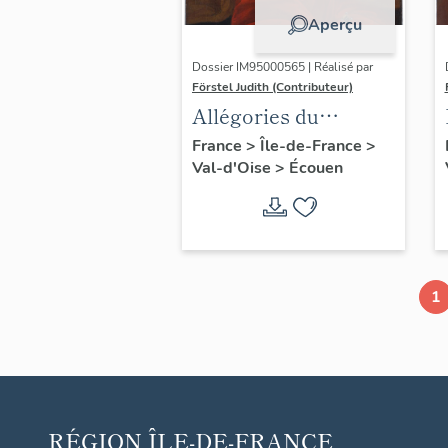
Aperçu
Dossier IM95000565 | Réalisé par
Förstel Judith (Contributeur)
Allégories du
Toucher et de la
France
>
Île-de-France
>
Val-d'Oise
>
Écouen
Vue.
1
RÉGION
ÎLE-DE-FRANCE