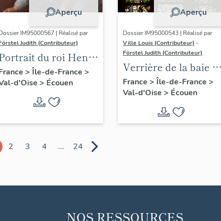
Aperçu
Aperçu
Dossier IM95000567 | Réalisé par
Dossier IM95000543 | Réalisé par
Förstel Judith (Contributeur)
Ville Louis (Contributeur)
-
Förstel Judith (Contributeur)
Portrait du roi Henri
Verrière de la baie 4 
IV
France
>
Île-de-France
>
le Péché Originel et
France
>
Île-de-France
>
Val-d'Oise
>
Écouen
Val-d'Oise
>
Écouen
le Bon Pasteur, avec
donateur (Odet de
Coligny)
2
3
4
...
24
NOS RESSOURCES