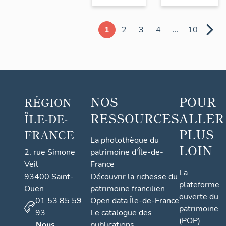
1
2
3
4
...
10
NOS
POUR
RÉGION
RESSOURCES
ALLER
ÎLE-DE-
PLUS
FRANCE
La photothèque du
LOIN
2, rue Simone
patrimoine d'Île-de-
Veil
France
La
93400 Saint-
Découvrir la richesse du
plateforme
Ouen
patrimoine francilien
ouverte du
01 53 85 59
Open data Île-de-France
patrimoine
93
Le catalogue des
(POP)
Nous
publications