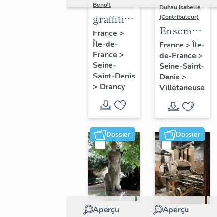
Benoît
Duhau Isabelle
graffiti
(Contributeur)
Ensemble
sur murs
France
>
de deux
Île-de-
et
France
>
Île-
France
>
de-France
>
décors
charpentes
Seine-
Seine-Saint-
architectur
des
Saint-Denis
Denis
>
"caves-
>
Drancy
Villetaneuse
prisons
Dossier
Dossier
Aperçu
Aperçu