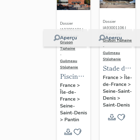
Dossier
Dossier
IA93001106 |
IA93001101 |
Réalisé par
Réalisé par
Aperçu
Aperçu
Gruson Tiphaine
Gruson
-
Tiphaine
Guilmeau
-
Stéphanie
Guilmeau
Stade de
Stéphanie
Piscine
France
France
>
Île-
Leclerc,
de-France
>
France
>
Seine-Saint-
Île-de-
actuellement
Denis
>
France
>
piscine
Saint-Denis
Seine-
Alice-
Saint-Denis
Milliat
>
Pantin