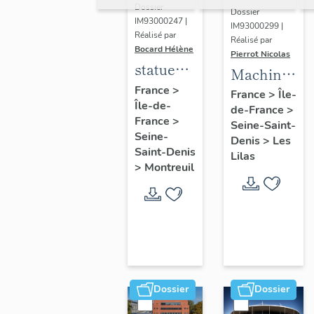
Dossier
Dossier
IM93000247 |
IM93000299 |
Réalisé par
Réalisé par
Bocard Hélène
Pierrot Nicolas
statues
Machine
colossales
France
>
à
France
>
Île-
Île-de-
: le
de-France
>
déchiqueter
France
>
discobole,
Seine-Saint-
et à
Seine-
Denis
>
Les
le
épurer
Saint-Denis
Lilas
tennisman
>
Montreuil
mécaniquem
:
cardeuse
Dossier
Dossier