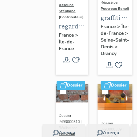
Réalisé par
Asseline
Pouvreau Benoît
Stéphane
graffiti de
(Contributeur)
chambrée
regard
France
>
Île-
de-France
>
sur
photographique
France
>
Seine-Saint-
Île-de-
revers de
sur les
Denis
>
France
façade
paysages
Drancy
de la
Plaine
de
France.
Dossier
Dossier
Dossier
IM93000310 |
Dossier
Réalisé par
IM93000389 |
Aperçu
Aperçu
Pouvreau
Réalisé par