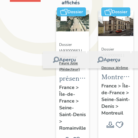
affichés
Dossier
Dossier
Dossier
Dossier
IA93000663 |
IA93000001 |
Réalisé par
Aperçu
Aperçu
Réalisé par
Faure Julie
Decoux Jérôme
(Rédacteur)
Montreuil
présentation
-
de
France
>
Île-
France
>
de-France
>
Patrimoine
Île-de-
l'inventaire
Seine-Saint-
France
>
industriel
de la
Denis
>
Seine-
-
commune
Montreuil
Saint-Denis
Présentatio
de
>
générale
Romainville
Romainville
de l'étude