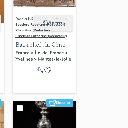
Dossier IM78002709 | Réalisé par
Aperçu
Bussière Roselyne (Rédacteur)
-
Phan Sina (Rédacteur)
-
Crnokrak Catherine (Rédacteur)
Bas-relief : la Cène
France
>
Île-de-France
>
Yvelines
>
Mantes-la-Jolie
Dossier