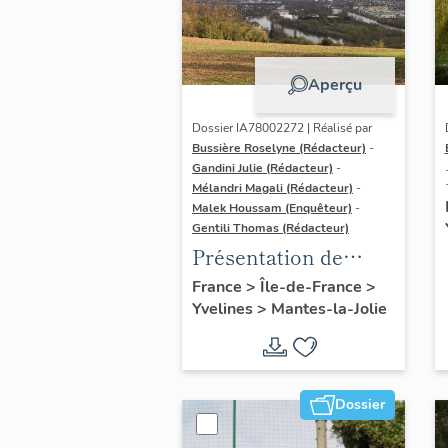
Aperçu
Dossier IA78002272 | Réalisé par
Bussière Roselyne (Rédacteur)
-
Gandini Julie (Rédacteur)
-
Mélandri Magali (Rédacteur)
-
Malek Houssam (Enquêteur)
-
Gentili Thomas (Rédacteur)
Présentation de
l'étude
France
>
Île-de-France
>
Yvelines
>
Mantes-la-Jolie
Dossier