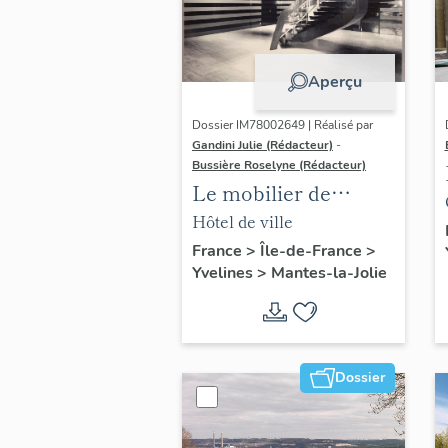
Aperçu
Dossier IM78002649 | Réalisé par
Gandini Julie (Rédacteur)
-
Bussière Roselyne (Rédacteur)
Le mobilier de
l'hôtel de ville
Hôtel de ville
France
>
Île-de-France
>
Yvelines
>
Mantes-la-Jolie
Dossier