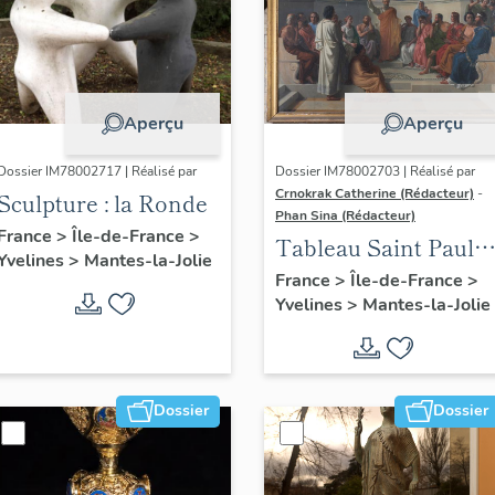
Aperçu
Aperçu
Dossier IM78002717 | Réalisé par
Dossier IM78002703 | Réalisé par
Crnokrak Catherine (Rédacteur)
-
Sculpture : la Ronde
Phan Sina (Rédacteur)
France
>
Île-de-France
>
Tableau Saint Paul à
Yvelines
>
Mantes-la-Jolie
Athènes
France
>
Île-de-France
>
Yvelines
>
Mantes-la-Jolie
Dossier
Dossier