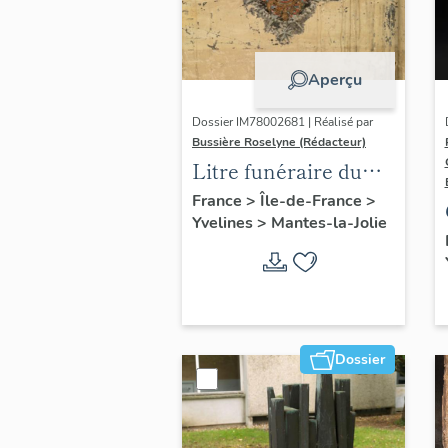
Aperçu
Dossier IM78002681 | Réalisé par
Bussière Roselyne (Rédacteur)
Litre funéraire du
prince de Conti
France
>
Île-de-France
>
Yvelines
>
Mantes-la-Jolie
Dossier