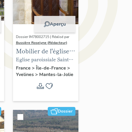
Aperçu
Dossier IM78002715 | Réalisé par
Bussière Roselyne (Rédacteur)
Mobilier de l'église
Sainte-Anne de
Eglise paroissiale Sainte-
Gassicourt
Anne
France
>
Île-de-France
>
Yvelines
>
Mantes-la-Jolie
Dossier