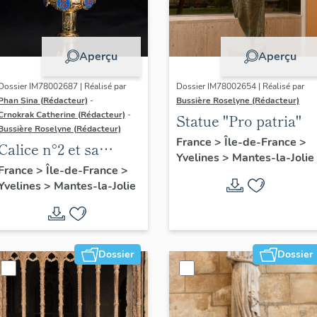
Aperçu
Aperçu
Dossier IM78002687 | Réalisé par
Dossier IM78002654 | Réalisé par
Phan Sina (Rédacteur)
-
Bussière Roselyne (Rédacteur)
Crnokrak Catherine (Rédacteur)
-
Statue "Pro patria"
Bussière Roselyne (Rédacteur)
France
>
Île-de-France
>
Calice n°2 et sa
Yvelines
>
Mantes-la-Jolie
patène
France
>
Île-de-France
>
Yvelines
>
Mantes-la-Jolie
Dossier
Dossier