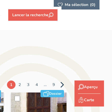
Ma sélection
(0)
s
Lancer la recherche
1
2
3
4
...
9
Aperçu
Dossier
Carte