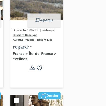
Aperçu
Dossier IA78002135 | Réalisé par
Bussière Roselyne
-
Ayrault Philippe
-
Bréant Lise
regard
photographique sur
France
>
Île-de-France
>
Yvelines
le territoire de Seine-
Aval
Dossier