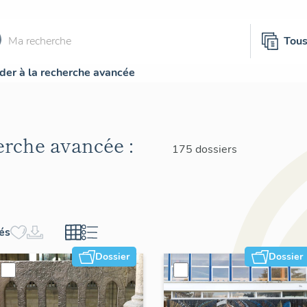
Tou
der à la recherche avancée
herche avancée :
175 dossiers
hés
Dossier
Dossier