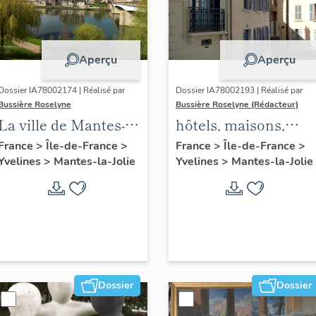
Aperçu
Aperçu
Dossier IA78002174 | Réalisé par
Dossier IA78002193 | Réalisé par
Bussière Roselyne
Bussière Roselyne (Rédacteur)
La ville de Mantes-la-
hôtels, maisons,
Jolie
immeubles
France
>
Île-de-France
>
France
>
Île-de-France
>
Yvelines
>
Mantes-la-Jolie
Yvelines
>
Mantes-la-Jolie
Dossier
Dossier