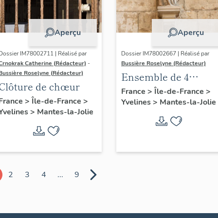
Aperçu
Aperçu
Dossier IM78002711 | Réalisé par
Dossier IM78002667 | Réalisé par
Crnokrak Catherine (Rédacteur)
-
Bussière Roselyne (Rédacteur)
Bussière Roselyne (Rédacteur)
Ensemble de 4
Clôture de chœur
statues
France
>
Île-de-France
>
France
>
Île-de-France
>
Yvelines
>
Mantes-la-Jolie
Yvelines
>
Mantes-la-Jolie
2
3
4
...
9