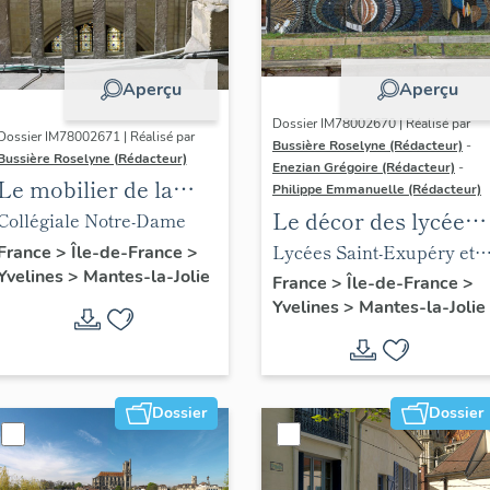
Aperçu
Aperçu
Dossier IM78002670 | Réalisé par
Dossier IM78002671 | Réalisé par
Bussière Roselyne (Rédacteur)
-
Bussière Roselyne (Rédacteur)
Enezian Grégoire (Rédacteur)
-
Le mobilier de la
Philippe Emmanuelle (Rédacteur)
collégiale
Le décor des lycées
Collégiale Notre-Dame
de Mantes
Lycées Saint-Exupéry et
France
>
Île-de-France
>
Yvelines
>
Mantes-la-Jolie
Jean Rostand
France
>
Île-de-France
>
Yvelines
>
Mantes-la-Jolie
Dossier
Dossier