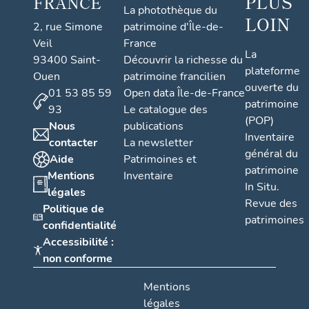
PLUS
FRANCE
La photothèque du
LOIN
2, rue Simone
patrimoine d'Île-de-
Veil
France
La
93400 Saint-
Découvrir la richesse du
plateforme
Ouen
patrimoine francilien
ouverte du
01 53 85 59
Open data Île-de-France
patrimoine
93
Le catalogue des
(POP)
Nous
publications
Inventaire
contacter
La newsletter
général du
Aide
Patrimoines et
patrimoine
Mentions
Inventaire
In Situ.
légales
Revue des
Politique de
patrimoines
confidentialité
Accessibilité :
non conforme
Mentions
légales