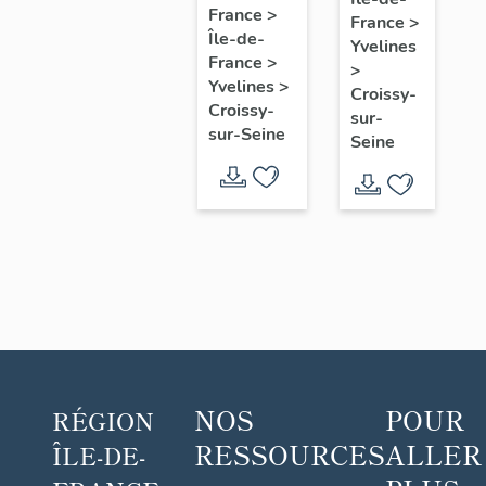
villégiature
Weill,
France
>
France
>
dite
Île-de-
Croissy-
Yvelines
Pavillon
France
>
sur-
>
Yvelines
>
Henri
Croissy-
Seine
Croissy-
sur-
IV ou
sur-Seine
Seine
Pavillon
Gabrielle
NOS
POUR
RÉGION
RESSOURCES
ALLER
ÎLE-DE-