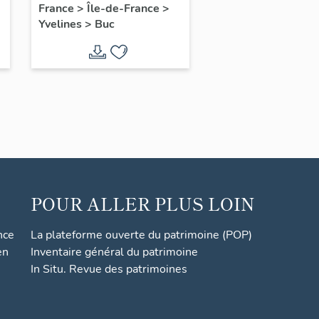
France
>
Île-de-France
>
Yvelines
>
Buc
POUR ALLER PLUS LOIN
nce
La plateforme ouverte du patrimoine (POP)
en
Inventaire général du patrimoine
In Situ. Revue des patrimoines