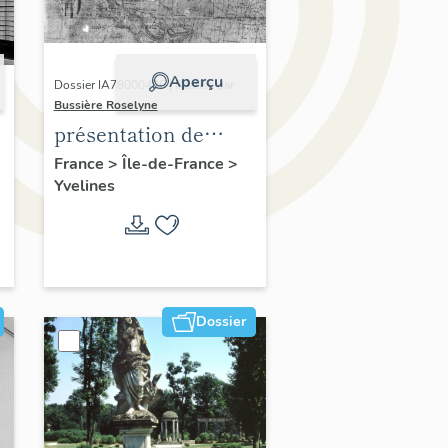
Aperçu
Dossier IA78000496 | Réalisé par
Bussière Roselyne
présentation de
,
l'étude du
France
>
Île-de-France
>
Yvelines
patrimoine de l'aire
d'étude Versailles
périphérie sud
Dossier