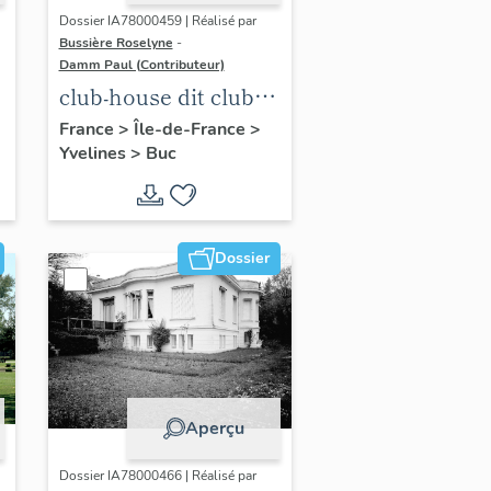
Dossier IA78000459 | Réalisé par
Bussière Roselyne
-
Damm Paul (Contributeur)
club-house dit club
Roland Garros
France
>
Île-de-France
>
Yvelines
>
Buc
Dossier
Aperçu
Dossier IA78000466 | Réalisé par