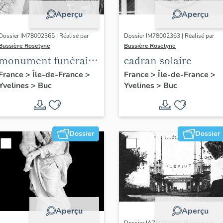
Aperçu
Aperçu
Dossier IM78002365 | Réalisé par
Dossier IM78002363 | Réalisé par
Bussière Roselyne
Bussière Roselyne
monument funéraire
cadran solaire
de Jean Casale
France
>
Île-de-France
>
France
>
Île-de-France
>
Yvelines
>
Buc
Yvelines
>
Buc
Dossier
Dossier
Aperçu
Aperçu