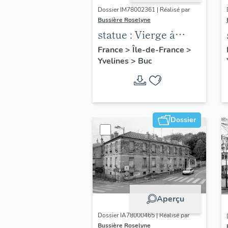
Dossier IM78002361 | Réalisé par
Bussière Roselyne
statue : Vierge à
l'Enfant (n°2)
France
>
Île-de-France
>
Yvelines
>
Buc
Dossier
Aperçu
Dossier IA78000465 | Réalisé par
Bussière Roselyne