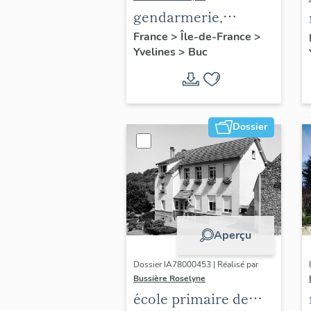
gendarmerie,
actuellement
France
>
Île-de-France
>
Yvelines
>
Buc
immeuble
Dossier
Aperçu
Dossier IA78000453 | Réalisé par
Bussière Roselyne
école primaire de