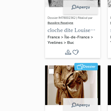
Aperçu
Dossier IM78002362 | Réalisé par
Bussière Roselyne
cloche dite Louise
Auguste Adélaïde
France
>
Île-de-France
>
Yvelines
>
Buc
Dossier
Aperçu