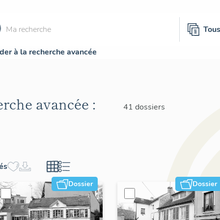
Tou
der à la recherche avancée
herche avancée :
41 dossiers
hés
Dossier
Dossier