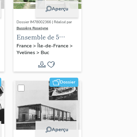
Aperçu
Dossier IM78002366 | Réalisé par
Bussière Roselyne
Ensemble de 5
statues
France
>
Île-de-France
>
Yvelines
>
Buc
Dossier
Aperçu