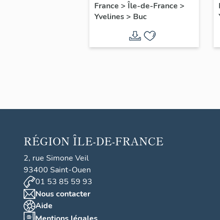
filles, actuellement
France
>
Île-de-France
>
Yvelines
>
Buc
annexe de la mairie
RÉGION
ÎLE-DE-FRANCE
2, rue Simone Veil
93400 Saint-Ouen
01 53 85 59 93
Nous contacter
Aide
Mentions légales