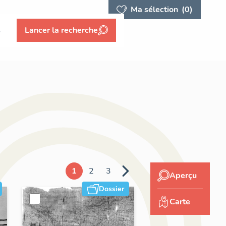
Ma sélection
(0)
s
Lancer la recherche
1
2
3
Aperçu
Dossier
Carte