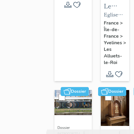
Le
mobilier
Eglise
de
paroissiale
France
>
Île-de-
l'église
Saint-
France
>
paroissial
Nicolas
Yvelines
>
Saint-
Les
Nicolas
Alluets-
le-Roi
Dossier
Dossier
Dossier
IM78002670 |