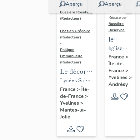
Aperçu
Aperçu
Dossier
Réalisé par
IM78002588 |
Bussière Roselyne
Réalisé par
(Rédacteur)
Bussière
-
Roselyne
Enezian Grégoire
le
(Rédacteur)
-
mobilier
église
Philippe
de
paroissiale
Emmanuelle
France
>
(Rédacteur)
Île-de-
l'église
Saint-
Le décor
France
>
Saint-
Germain
Yvelines
>
des lycées
Lycées Saint-
Germain-
Andrésy
de Mantes
Exupéry et
France
>
Île-
de-
de-France
>
Jean Rostand
Paris
Yvelines
>
(liste
Mantes-la-
supplémen
Jolie