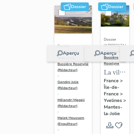
Dossier
Dossier
Dossier
IA78002174 |
Dossier
Réalisé par
IA78002272 |
Aperçu
Aperçu
Bussière
Réalisé par
Roselyne
Bussière Roselyne
La ville
(Rédacteur)
-
de
France
>
Gandini Julie
Île-de-
Mantes-
(Rédacteur)
France
>
-
la-Jolie
Yvelines
>
Mélandri Magali
(Rédacteur)
Mantes-
-
la-Jolie
Malek Houssam
(Enquêteur)
-