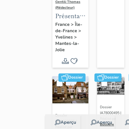
Gentili Thomas
(Rédacteur)
Présentation
de l'étude
France
>
Île-
de-France
>
Yvelines
>
Mantes-la-
Jolie
Dossier
Dossier
Dossier
IA78000495 |
Dossier
Réalisé par
IA78000985 |
Aperçu
Aperçu
Bussière
Réalisé par