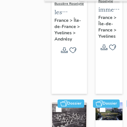
Roselyne
Bussière Roselyne
immeubles
les
maisons,
France
>
immeubles,
France
>
Île-
Île-de-
fermes
de-France
>
maisons et
France
>
Yvelines
>
fermes du
Yvelines
Andrésy
canton
d'Andrésy
Dossier
Dossier