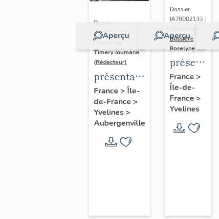
Dossier
IA78002133 |
Dossier
Réalisé par
IA78002210 |
Aperçu
Aperçu
Bussière
Réalisé par
Roselyne
Timery Joumana
présentat
(Rédacteur)
du
présentation
France
>
Île-de-
diagnostic
de l'étude
France
>
Île-
France
>
patrimonia
de-France
>
d'Elisabethville
Yvelines
Yvelines
>
urbain
Aubergenville
et
paysager
de
Seine-
Aval