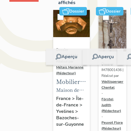
affichés
Dossier
Dossier
Dossier
IM78002723 |
Aperçu
Aperçu
Réalisé par
Dossier
Métais Marianne
IM78001436 |
(Rédacteur)
Réalisé par
Mobilier
Waltisperger
Chantal
de la
Maison de
-
maison
villégiature
France
>
Île-
Förstel
de-France
>
Louis
Judith
dite maison
Yvelines
>
(Rédacteur)
Carré
Louis Carré
-
Bazoches-
Peuvot Flora
sur-Guyonne
(Rédacteur)