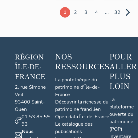
1
2
3
4
...
32
NOS
POUR
RÉGION
RESSOURCES
ALLER
ÎLE-DE-
PLUS
FRANCE
La photothèque du
LOIN
2, rue Simone
patrimoine d'Île-de-
Veil
France
La
93400 Saint-
Découvrir la richesse du
plateforme
Ouen
patrimoine francilien
ouverte du
01 53 85 59
Open data Île-de-France
patrimoine
93
Le catalogue des
(POP)
Nous
publications
Inventaire