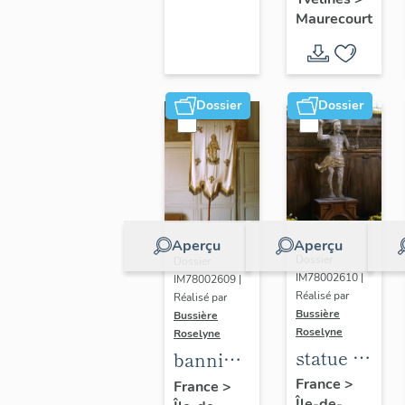
d'Arc
Maurecourt
Dossier
Dossier
Aperçu
Aperçu
Dossier
Dossier
IM78002610 |
IM78002609 |
Réalisé par
Réalisé par
Bussière
Bussière
Roselyne
Roselyne
statue :
bannière
Christ
de
France
>
France
>
Île-de-