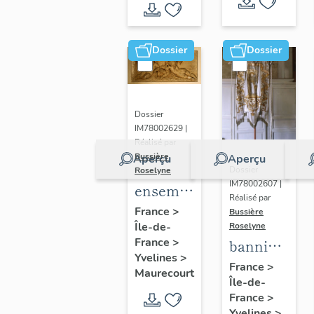
de Seine
et Oise
Dossier
Dossier
Dossier
IM78002629 |
Réalisé par
Bussière
Aperçu
Aperçu
Dossier
Roselyne
IM78002607 |
ensemble
Réalisé par
de 2
France
>
Bussière
Île-de-
reliefs
Roselyne
France
>
bannière
Yvelines
>
de
France
>
Maurecourt
Île-de-
procession
France
>
: Jeanne
Yvelines
>