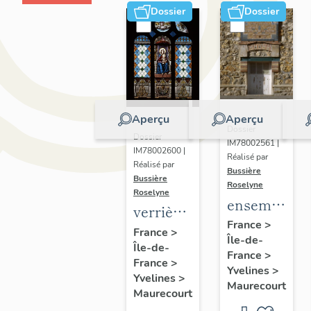
Dossier
Dossier
Aperçu
Aperçu
Dossier
Dossier
IM78002561 |
IM78002600 |
Réalisé par
Réalisé par
Bussière
Bussière
Roselyne
Roselyne
ensemble
verrières
de 2
France
>
(7)
France
>
Île-de-
plaques
Île-de-
France
>
commémorat
France
>
Yvelines
>
Yvelines
>
des
Maurecourt
Maurecourt
instituteurs