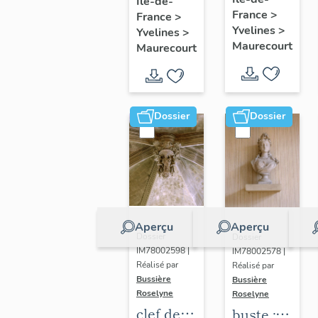
glorieux
Île-de-
procession
France
>
France
>
:
Yvelines
>
Yvelines
>
Immaculée
Maurecourt
Maurecourt
Conception
Dossier
Dossier
Aperçu
Aperçu
Dossier
Dossier
IM78002598 |
IM78002578 |
Réalisé par
Réalisé par
Bussière
Bussière
Roselyne
Roselyne
clef de
buste :