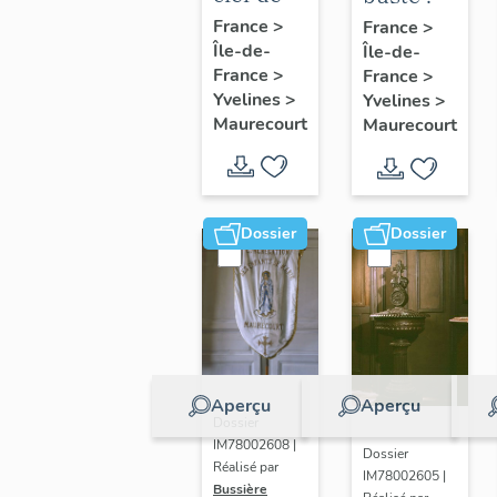
voûte
Marianne
France
>
France
>
Île-de-
pendante
Île-de-
France
>
France
>
: Vierge
Yvelines
>
Yvelines
>
à
Maurecourt
Maurecourt
l'Enfant
Dossier
Dossier
Aperçu
Aperçu
Dossier
IM78002608 |
Dossier
Réalisé par
IM78002605 |
Bussière