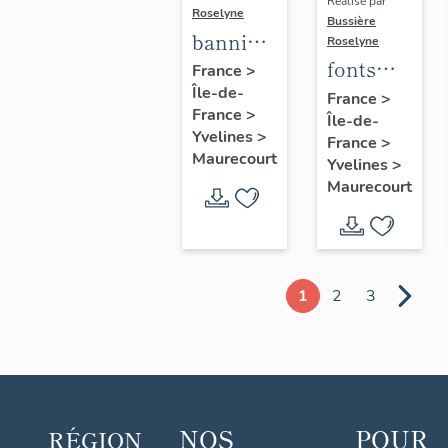
Réalisé par
Roselyne
Bussière
bannière
Roselyne
fonts
de
France
>
Île-de-
baptismaux
procession
France
>
France
>
Île-de-
n°1
de la
Yvelines
>
France
>
congrégation
Maurecourt
Yvelines
>
des
Maurecourt
Enfants
de Marie
1
2
3
NOS
POUR
RÉGION