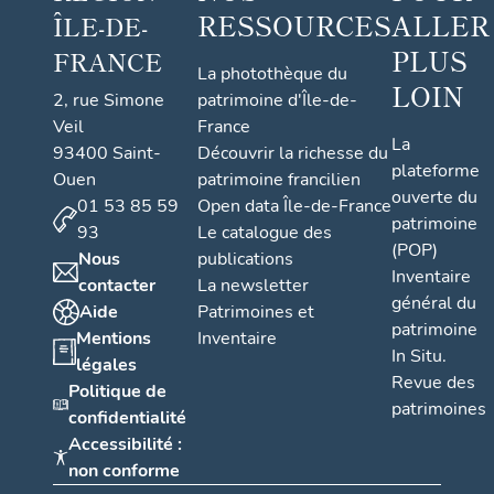
RESSOURCES
ALLER
ÎLE-DE-
PLUS
FRANCE
La photothèque du
LOIN
2, rue Simone
patrimoine d'Île-de-
Veil
France
La
93400 Saint-
Découvrir la richesse du
plateforme
Ouen
patrimoine francilien
ouverte du
01 53 85 59
Open data Île-de-France
patrimoine
93
Le catalogue des
(POP)
Nous
publications
Inventaire
contacter
La newsletter
général du
Aide
Patrimoines et
patrimoine
Mentions
Inventaire
In Situ.
légales
Revue des
Politique de
patrimoines
confidentialité
Accessibilité :
non conforme