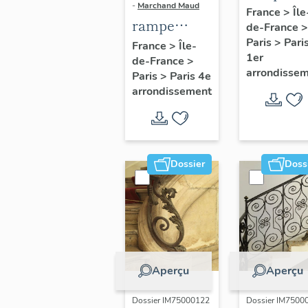
-
Marchand Maud
d'appui,
France
>
Île
rampe
de-France
>
escalier 
d'appui,
Paris
>
Pari
France
>
Île-
la maison
1er
de-France
>
escalier de
porte
arrondisse
Paris
>
Paris 4e
la maison à
cochère
arrondissement
porte
(non étud
cochère
dite hôtel
Charpentier
Dossier
Doss
(non étudié)
Aperçu
Aperçu
Dossier IM75000122
Dossier IM7500