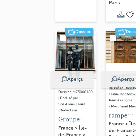
Paris
Dondel e
Roger
Dhuit
Dossier
Doss
Dossier IM7500
Aperçu
Aperçu
| Réalisé par
Bussière Rosel
Dossier IM75000180
Leiba-Dontenwi
| Réalisé par
Jean-François
Sol Anne-Laure
-
Marchand Ma
(Rédacteur)
rampe
Groupe
d'appui,
France
>
Île
sculpté :
France
>
Île-
de-France
>
escalier 
de-France
>
Les