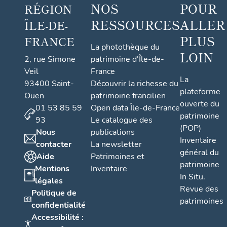
NOS
POUR
RÉGION
RESSOURCES
ALLER
ÎLE-DE-
PLUS
FRANCE
La photothèque du
LOIN
2, rue Simone
patrimoine d'Île-de-
Veil
France
La
93400 Saint-
Découvrir la richesse du
plateforme
Ouen
patrimoine francilien
ouverte du
01 53 85 59
Open data Île-de-France
patrimoine
93
Le catalogue des
(POP)
Nous
publications
Inventaire
contacter
La newsletter
général du
Aide
Patrimoines et
patrimoine
Mentions
Inventaire
In Situ.
légales
Revue des
Politique de
patrimoines
confidentialité
Accessibilité :