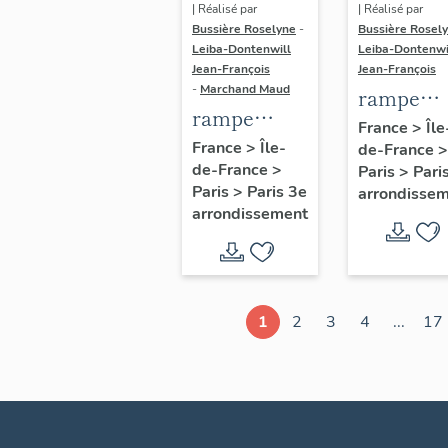
| Réalisé par
| Réalisé par
Bussière Roselyne
-
Bussière Rosel
Leiba-Dontenwill
Leiba-Dontenwi
Jean-François
Jean-François
-
Marchand Maud
rampe
rampe
d'appui,
France
>
Île
d'appui,
France
>
Île-
de-France
>
escalier 
de-France
>
escalier de
Paris
>
Pari
la maison
Paris
>
Paris 3e
arrondisse
la maison à
porte
arrondissement
porte
cochère
cochère
dite hôtel
(non étudié)
de Bence
(non étud
1
2
3
4
...
17