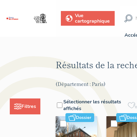
Vue
cartographique
Accéd
Résultats de la rec
(Département : Paris)
Sélectionner les résultats
Filtres
affichés
Dossier
Doss