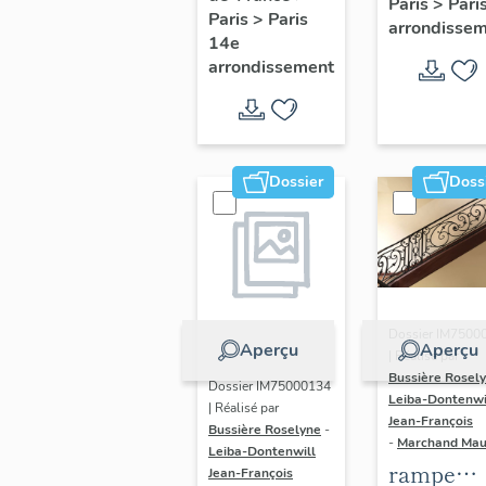
Paris
>
Pari
l' hôtel d
Paris
>
Paris
Adolescents
arrondisse
Sandrevil
14e
arrondissement
(non étud
Dossier
Doss
Dossier IM7500
Aperçu
Aperçu
| Réalisé par
Bussière Rosel
Dossier IM75000134
Leiba-Dontenwi
| Réalisé par
Jean-François
Bussière Roselyne
-
-
Marchand Ma
Leiba-Dontenwill
rampe
Jean-François