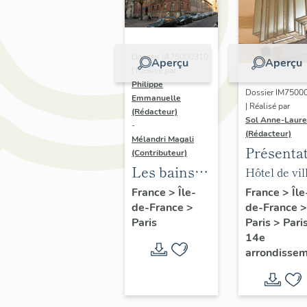
Dossier IA75000310
Aperçu
Aperçu
| Réalisé par
Philippe
Dossier IM7500
Emmanuelle
| Réalisé par
(Rédacteur)
Sol Anne-Laure
-
(Rédacteur)
Mélandri Magali
Présenta
(Contributeur)
du mobili
Les bains
Hôtel de vil
de la mai
douches
annexe
France
>
Île
France
>
Île-
de-France
>
de-France
>
annexe
municipaux
Paris
>
Pari
Paris
de la ville
14e
de Paris
arrondisse