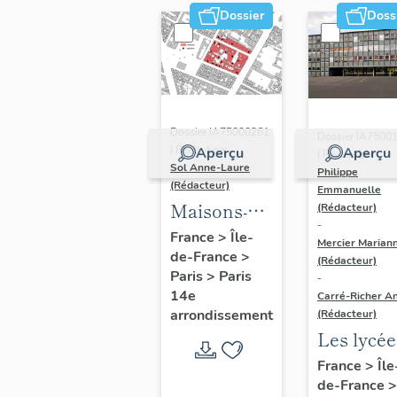
Dossier
Doss
Dossier IA75000261
Dossier IA7500
| Réalisé par
Aperçu
Aperçu
| Réalisé par
Sol Anne-Laure
Philippe
(Rédacteur)
Emmanuelle
Maisons-
(Rédacteur)
-
immeubles
France
>
Île-
Mercier Marian
de-France
>
(Rédacteur)
Paris
>
Paris
-
14e
Carré-Richer An
arrondissement
(Rédacteur)
Les lycée
parisiens
France
>
Île
de-France
>
Jean-Cla