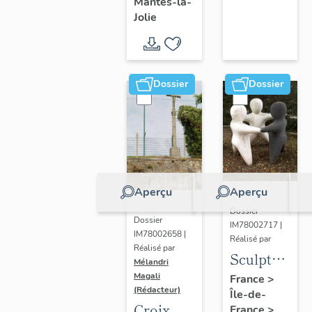
Mantes-la-
Jolie
Dossier
Dossier
Aperçu
Aperçu
Dossier
Dossier
IM78002717 |
IM78002658 |
Réalisé par
Réalisé par
Sculpture
Mélandri
: la
Magali
France
>
(Rédacteur)
Île-de-
Ronde
Croix
France
>