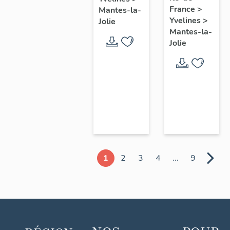
chœur
France
>
Mantes-la-
Yvelines
>
Jolie
Mantes-la-
Jolie
1
2
3
4
...
9