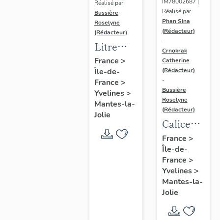
IM78002687 |
Réalisé par
Réalisé par
Bussière
Phan Sina
Roselyne
(Rédacteur)
(Rédacteur)
-
Litre
Crnokrak
funéraire
France
>
Catherine
(Rédacteur)
Île-de-
du
-
France
>
prince
Bussière
Yvelines
>
de Conti
Roselyne
Mantes-la-
(Rédacteur)
Jolie
Calice
n°2 et sa
France
>
Île-de-
patène
France
>
Yvelines
>
Mantes-la-
Jolie