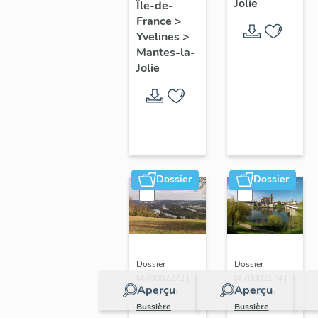
Jolie
Île-de-
de ville
France
>
Yvelines
>
Mantes-la-
Jolie
Dossier
Dossier
Dossier
Dossier
IA78002272 |
IA78002174 |
Aperçu
Aperçu
Réalisé par
Réalisé par
Bussière
Bussière