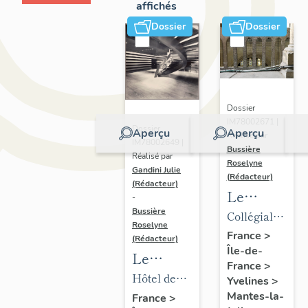
affichés
Dossier
Dossier
Dossier
IM78002671 |
Dossier
Aperçu
Aperçu
Réalisé par
IM78002649 |
Bussière
Réalisé par
Roselyne
Gandini Julie
(Rédacteur)
(Rédacteur)
Le
-
mobilier
Bussière
Collégiale
Roselyne
de la
Notre-
France
>
(Rédacteur)
Île-de-
collégiale
Dame
Le
France
>
mobilier
Hôtel de
Yvelines
>
de l'hôtel
ville
Mantes-la-
France
>