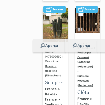
Dossier
Dossier
Dossier
Aperçu
Aperçu
IM78002711 |
Dossier
Réalisé par
IM78002660 |
Crnokrak
Réalisé par
Catherine
Bussière
(Rédacteur)
Roselyne
-
(Rédacteur)
Bussière
Sculpture
Roselyne
(Rédacteur)
: la
France
>
Clôture
Île-de-
Ronde
de
France
>
France
>
Île-de-
Yvelines
>