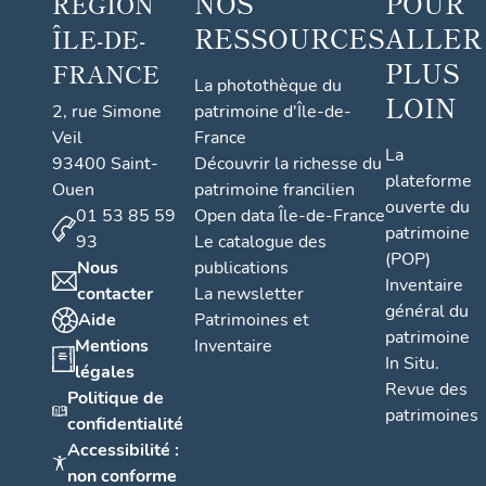
NOS
POUR
RÉGION
RESSOURCES
ALLER
ÎLE-DE-
PLUS
FRANCE
La photothèque du
LOIN
2, rue Simone
patrimoine d'Île-de-
Veil
France
La
93400 Saint-
Découvrir la richesse du
plateforme
Ouen
patrimoine francilien
ouverte du
01 53 85 59
Open data Île-de-France
patrimoine
93
Le catalogue des
(POP)
Nous
publications
Inventaire
contacter
La newsletter
général du
Aide
Patrimoines et
patrimoine
Mentions
Inventaire
In Situ.
légales
Revue des
Politique de
patrimoines
confidentialité
Accessibilité :
non conforme