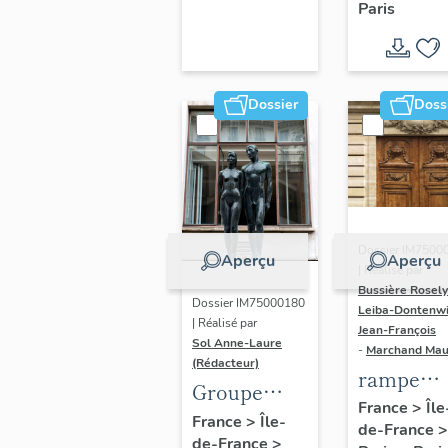
Paris
Dondel e
Roger
Dhuit
Dossier
Doss
Dossier IM7500
Aperçu
Aperçu
| Réalisé par
Bussière Rosel
Dossier IM75000180
Leiba-Dontenwi
| Réalisé par
Jean-François
Sol Anne-Laure
-
Marchand Ma
(Rédacteur)
rampe
Groupe
d'appui,
France
>
Île
sculpté :
France
>
Île-
de-France
>
escalier 
de-France
>
Les