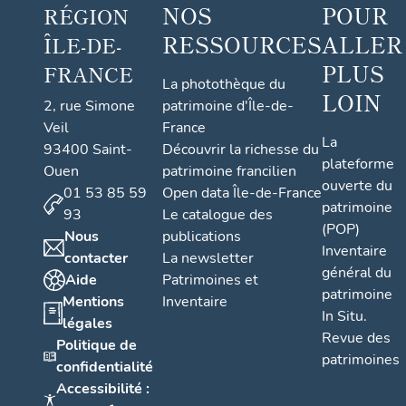
NOS
POUR
RÉGION
RESSOURCES
ALLER
ÎLE-DE-
PLUS
FRANCE
La photothèque du
LOIN
2, rue Simone
patrimoine d'Île-de-
Veil
France
La
93400 Saint-
Découvrir la richesse du
plateforme
Ouen
patrimoine francilien
ouverte du
01 53 85 59
Open data Île-de-France
patrimoine
93
Le catalogue des
(POP)
Nous
publications
Inventaire
contacter
La newsletter
général du
Aide
Patrimoines et
patrimoine
Mentions
Inventaire
In Situ.
légales
Revue des
Politique de
patrimoines
confidentialité
Accessibilité :