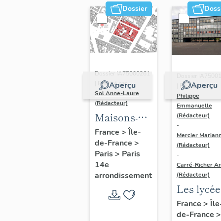
Dossier
Doss
Dossier IA75000261
Dossier IA7500
| Réalisé par
Aperçu
Aperçu
| Réalisé par
Sol Anne-Laure
Philippe
(Rédacteur)
Emmanuelle
Maisons-
(Rédacteur)
-
immeubles
France
>
Île-
Mercier Marian
de-France
>
(Rédacteur)
Paris
>
Paris
-
14e
Carré-Richer An
arrondissement
(Rédacteur)
Les lycée
parisiens
France
>
Île
de-France
>
Jean-Cla