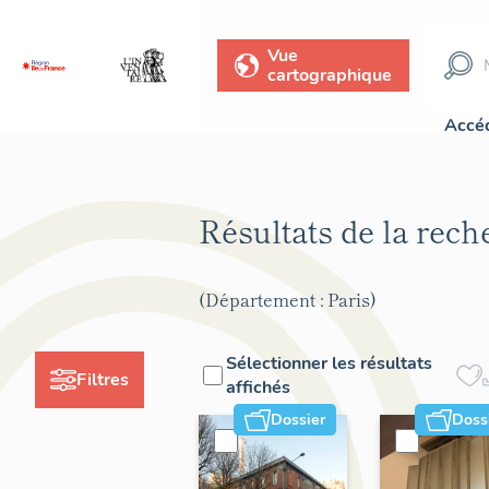
Vue
cartographique
Accéd
Résultats de la rec
(Département : Paris)
Sélectionner les résultats
Filtres
affichés
Dossier
Doss