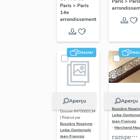
Paris
>
Pari
l' hôtel d
Paris
>
Paris
Adolescents
arrondisse
Sandrevil
14e
arrondissement
(non étud
Dossier
Doss
Dossier IM7500
Aperçu
Aperçu
| Réalisé par
Bussière Rosel
Dossier IM75000134
Leiba-Dontenwi
| Réalisé par
Jean-François
Bussière Roselyne
-
-
Marchand Ma
Leiba-Dontenwill
rampe
Jean-François