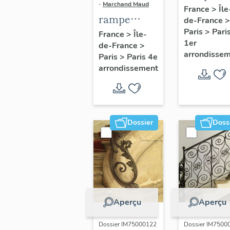
-
Marchand Maud
d'appui,
France
>
Île
rampe
de-France
>
escalier 
d'appui,
Paris
>
Pari
France
>
Île-
la maison
1er
de-France
>
escalier de
porte
arrondisse
Paris
>
Paris 4e
la maison à
cochère
arrondissement
porte
(non étud
cochère
dite hôtel
Charpentier
Dossier
Doss
(non étudié)
Aperçu
Aperçu
Dossier IM75000122
Dossier IM7500