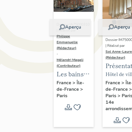
Dossier IA75000310
Aperçu
Aperçu
| Réalisé par
Philippe
Dossier IM7500
Emmanuelle
| Réalisé par
(Rédacteur)
Sol Anne-Laure
-
(Rédacteur)
Mélandri Magali
Présenta
(Contributeur)
du mobili
Les bains
Hôtel de vil
de la mai
douches
annexe
France
>
Île
France
>
Île-
de-France
>
de-France
>
annexe
municipaux
Paris
>
Pari
Paris
de la ville
14e
de Paris
arrondisse