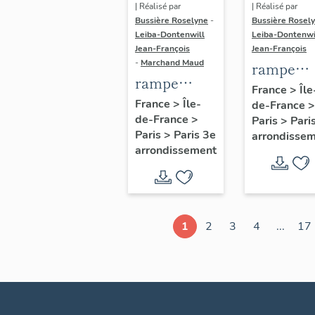
| Réalisé par
| Réalisé par
Bussière Roselyne
-
Bussière Rosel
Leiba-Dontenwill
Leiba-Dontenwi
Jean-François
Jean-François
-
Marchand Maud
rampe
rampe
d'appui,
France
>
Île
d'appui,
France
>
Île-
de-France
>
escalier 
de-France
>
escalier de
Paris
>
Pari
la maison
Paris
>
Paris 3e
arrondisse
la maison à
porte
arrondissement
porte
cochère
cochère
dite hôtel
(non étudié)
de Bence
(non étud
1
2
3
4
...
17