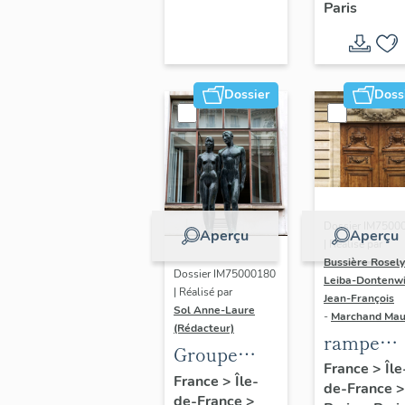
Paris
Dondel e
Roger
Dhuit
Dossier
Doss
Dossier IM7500
Aperçu
Aperçu
| Réalisé par
Bussière Rosel
Dossier IM75000180
Leiba-Dontenwi
| Réalisé par
Jean-François
Sol Anne-Laure
-
Marchand Ma
(Rédacteur)
rampe
Groupe
d'appui,
France
>
Île
sculpté :
France
>
Île-
de-France
>
escalier 
de-France
>
Les