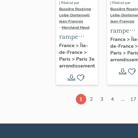
| Réalisé par
| Réalisé par
Bussière Roselyne
-
Bussière Rosel
Leiba-Dontenwill
Leiba-Dontenwi
Jean-François
Jean-François
-
Marchand Maud
rampe
rampe
d'appui,
France
>
Île
d'appui,
France
>
Île-
de-France
>
escalier 
de-France
>
escalier de
Paris
>
Pari
la maison
Paris
>
Paris 3e
arrondisse
la maison à
porte
arrondissement
porte
cochère
cochère
dite hôtel
(non étudié)
de Bence
(non étud
1
2
3
4
...
17