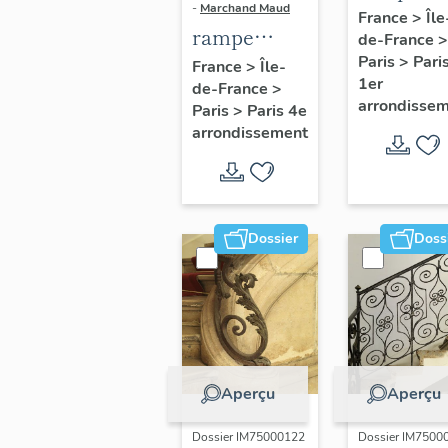
-
Marchand Maud
d'appui,
France
>
Île
rampe
de-France
>
escalier 
d'appui,
Paris
>
Pari
France
>
Île-
la maison
1er
de-France
>
escalier de
porte
arrondisse
Paris
>
Paris 4e
la maison à
cochère
arrondissement
porte
(non étud
cochère
dite hôtel
Charpentier
Dossier
Doss
(non étudié)
Aperçu
Aperçu
Dossier IM75000122
Dossier IM7500