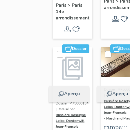
Paris
>
Pari
l' hôtel d
Paris
>
Paris
Adolescents
arrondisse
Sandrevil
14e
arrondissement
(non étud
Dossier
Doss
Dossier IM7500
Aperçu
Aperçu
| Réalisé par
Bussière Rosel
Dossier IM75000134
Leiba-Dontenwi
| Réalisé par
Jean-François
Bussière Roselyne
-
-
Marchand Ma
Leiba-Dontenwill
rampe
Jean-François