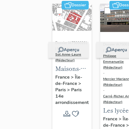
Dossier
Doss
Dossier IA75000261
Dossier IA7500
| Réalisé par
Aperçu
Aperçu
| Réalisé par
Sol Anne-Laure
Philippe
(Rédacteur)
Emmanuelle
Maisons-
(Rédacteur)
-
immeubles
France
>
Île-
Mercier Marian
de-France
>
(Rédacteur)
Paris
>
Paris
-
14e
Carré-Richer An
arrondissement
(Rédacteur)
Les lycée
parisiens
France
>
Île
de-France
>
Jean-Cla