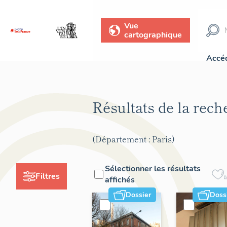
Vue
cartographique
Accéd
Résultats de la rec
(Département : Paris)
Sélectionner les résultats
Filtres
affichés
Dossier
Doss