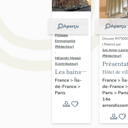
Dossier IA75000310
Aperçu
Aperçu
| Réalisé par
Philippe
Dossier IM7500
Emmanuelle
| Réalisé par
(Rédacteur)
Sol Anne-Laure
-
(Rédacteur)
Mélandri Magali
Présenta
(Contributeur)
du mobili
Les bains
Hôtel de vil
de la mai
douches
annexe
France
>
Île
France
>
Île-
de-France
>
de-France
>
annexe
municipaux
Paris
>
Pari
Paris
de la ville
14e
de Paris
arrondisse