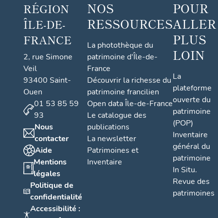
NOS
POUR
RÉGION
RESSOURCES
ALLER
ÎLE-DE-
PLUS
FRANCE
La photothèque du
LOIN
2, rue Simone
patrimoine d'Île-de-
Veil
France
La
93400 Saint-
Découvrir la richesse du
plateforme
Ouen
patrimoine francilien
ouverte du
01 53 85 59
Open data Île-de-France
patrimoine
93
Le catalogue des
(POP)
Nous
publications
Inventaire
contacter
La newsletter
général du
Aide
Patrimoines et
patrimoine
Mentions
Inventaire
In Situ.
légales
Revue des
Politique de
patrimoines
confidentialité
Accessibilité :