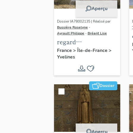
Aperçu
Dossier IA78002135 | Réalisé par
Bussière Roselyne
-
Ayrault Philippe
-
Bréant Lise
regard
photographique sur
France
>
Île-de-France
>
Yvelines
le territoire de Seine-
Aval
Dossier
Aperçu