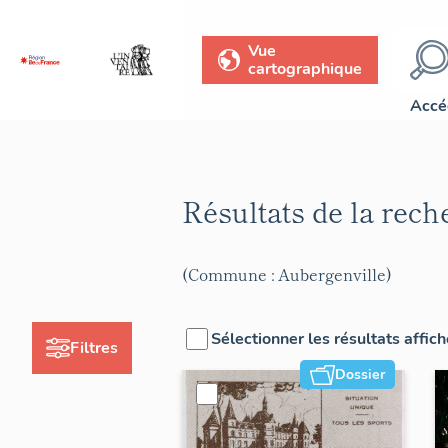
Vue
cartographique
Accé
Résultats de la rec
(Commune : Aubergenville)
Sélectionner les résultats affic
Filtres
Dossier