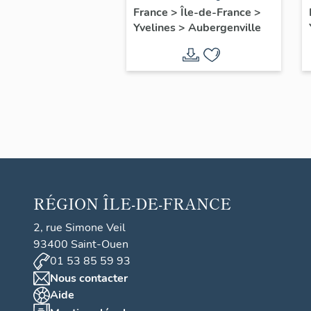
automobile Saint-
France
>
Île-de-France
>
Yvelines
>
Aubergenville
Christophe
RÉGION
ÎLE-DE-FRANCE
2, rue Simone Veil
93400 Saint-Ouen
01 53 85 59 93
Nous contacter
Aide