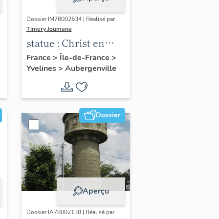
Dossier IM78002634 | Réalisé par
Timery Joumana
statue : Christ en
croix
France
>
Île-de-France
>
Yvelines
>
Aubergenville
Dossier
Aperçu
Dossier IA78002138 | Réalisé par