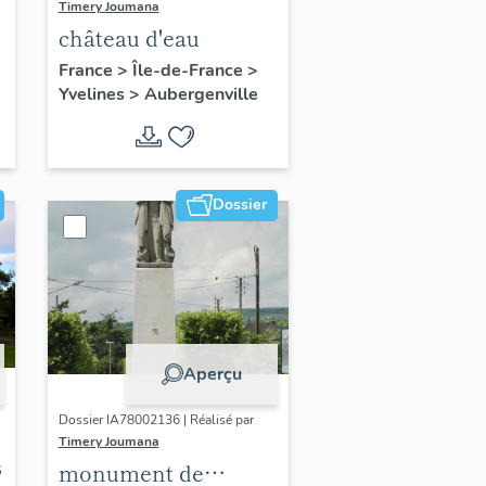
Timery Joumana
château d'eau
France
>
Île-de-France
>
Yvelines
>
Aubergenville
Dossier
Aperçu
Dossier IA78002136 | Réalisé par
Timery Joumana
s
monument de