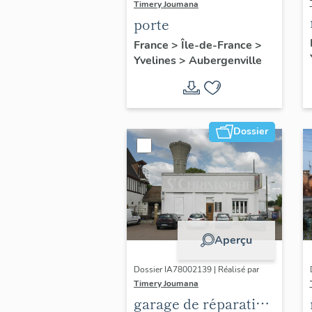
Timery Joumana
porte
France
>
Île-de-France
>
Yvelines
>
Aubergenville
Dossier
Aperçu
Dossier IA78002139 | Réalisé par
Timery Joumana
garage de réparation