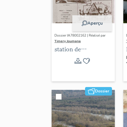
Aperçu
Dossier IA78002162 | Réalisé par
Timery Joumana
station de
villégiature
d'Elisabethville
Dossier