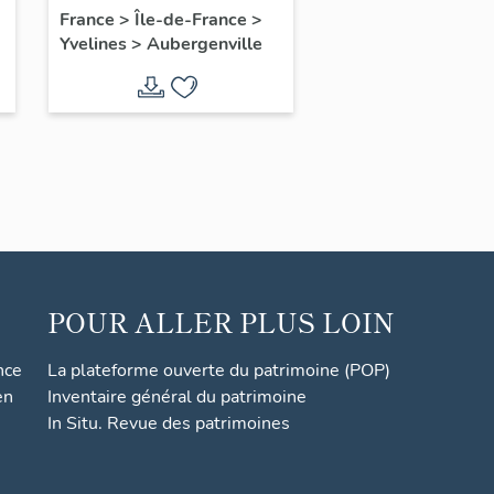
l'amitié franco-belge
France
>
Île-de-France
>
Yvelines
>
Aubergenville
POUR ALLER PLUS LOIN
nce
La plateforme ouverte du patrimoine (POP)
en
Inventaire général du patrimoine
In Situ. Revue des patrimoines