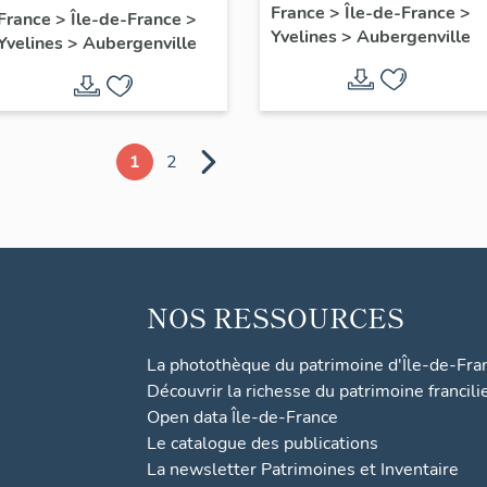
France
>
Île-de-France
>
Albert 1er
France
>
Île-de-France
>
Yvelines
>
Aubergenville
Yvelines
>
Aubergenville
1
2
NOS RESSOURCES
La photothèque du patrimoine d'Île-de-Fra
Découvrir la richesse du patrimoine francili
Open data Île-de-France
Le catalogue des publications
La newsletter Patrimoines et Inventaire