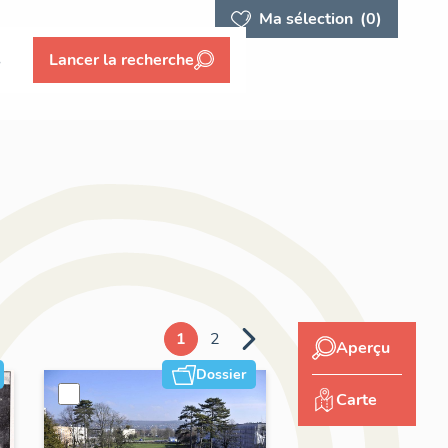
Ma sélection
(0)
s
Lancer la recherche
1
2
Aperçu
Dossier
Carte