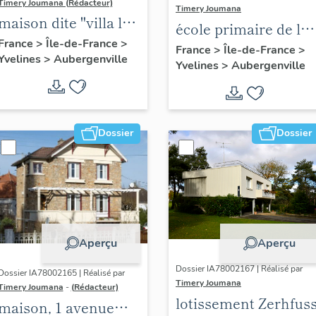
Timery Joumana (Rédacteur)
Timery Joumana
maison dite "villa le
école primaire de la
Bois fleuri", 27
France
>
Île-de-France
>
Reine Astrid
France
>
Île-de-France
>
Yvelines
>
Aubergenville
avenue d'Ypres
Yvelines
>
Aubergenville
Dossier
Dossier
Aperçu
Aperçu
Dossier IA78002167 | Réalisé par
Dossier IA78002165 | Réalisé par
Timery Joumana
Timery Joumana
-
(Rédacteur)
lotissement Zerhfus
maison, 1 avenue