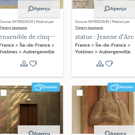
Aperçu
Aperçu
Dossier IM78002639 | Réalisé par
Dossier IM78002645 | Réalisé par
Timery Joumana
Timery Joumana
ensemble de cinq
statue : Jeanne d'Arc
peintures
France
>
Île-de-France
>
France
>
Île-de-France
>
Yvelines
>
Aubergenville
Yvelines
>
Aubergenville
monumentales
Dossier
Dossier
Aperçu
Aperçu