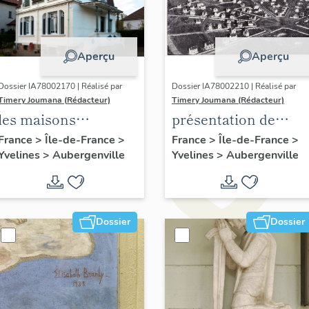
Aperçu
Aperçu
Dossier IA78002170 | Réalisé par
Dossier IA78002210 | Réalisé par
Timery Joumana (Rédacteur)
Timery Joumana (Rédacteur)
les maisons
présentation de
d'Elisabethville
l'étude
France
>
Île-de-France
>
France
>
Île-de-France
>
Yvelines
>
Aubergenville
Yvelines
>
Aubergenville
d'Elisabethville
Dossier
Dossier