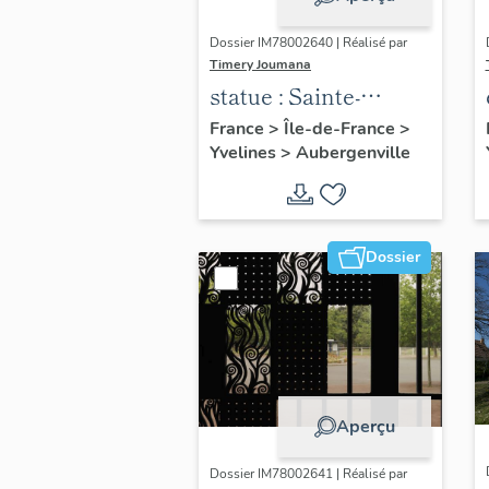
Dossier IM78002640 | Réalisé par
Timery Joumana
statue : Sainte-
Thérèse de l'Enfant
France
>
Île-de-France
>
Yvelines
>
Aubergenville
Jésus
Dossier
Aperçu
Dossier IM78002641 | Réalisé par