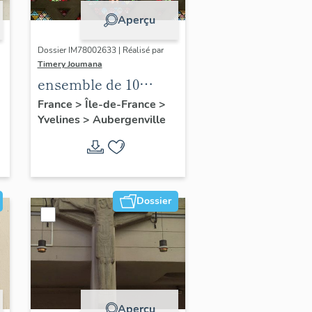
Aperçu
Dossier IM78002633 | Réalisé par
Timery Joumana
ensemble de 10
verrières
France
>
Île-de-France
>
Yvelines
>
Aubergenville
Dossier
Aperçu