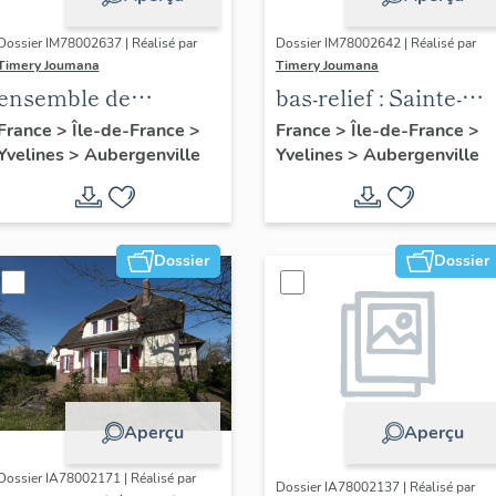
Dossier IM78002637 | Réalisé par
Dossier IM78002642 | Réalisé par
Timery Joumana
Timery Joumana
ensemble de
bas-relief : Sainte-
peintures
Elisabeth de
France
>
Île-de-France
>
France
>
Île-de-France
>
Yvelines
>
Aubergenville
Yvelines
>
Aubergenville
monumentales
Hongrie
Dossier
Dossier
Aperçu
Aperçu
Dossier IA78002171 | Réalisé par
Dossier IA78002137 | Réalisé par