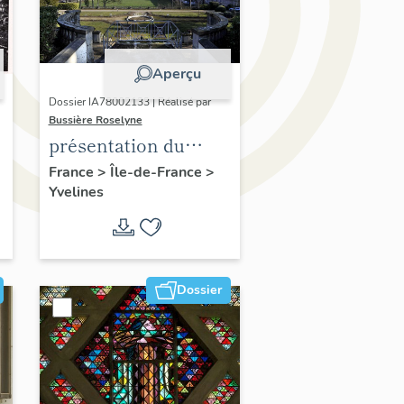
Aperçu
Dossier IA78002133 | Réalisé par
Bussière Roselyne
présentation du
diagnostic
France
>
Île-de-France
>
Yvelines
patrimonial, urbain
et paysager de Seine-
Aval
Dossier