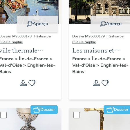
Aperçu
Aperçu
Dossier IA95000178 | Réalisé par
Dossier IA95000179 | Réalisé par
Cueille Sophie
Cueille Sophie
ville thermale
Les maisons et
d'Enghien-les-Bains
immeubles
France
>
Île-de-France
>
France
>
Île-de-France
>
Val-d'Oise
>
Enghien-les-
Val-d'Oise
>
Enghien-les-
d'Enghien-les-Bains
Bains
Bains
Dossier
Dossier