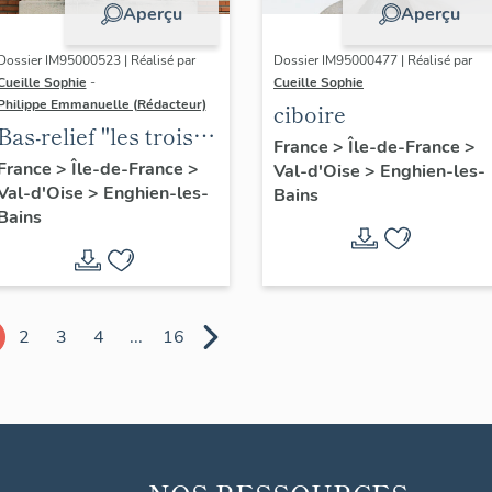
Aperçu
Aperçu
Dossier IM95000523 | Réalisé par
Dossier IM95000477 | Réalisé par
Cueille Sophie
-
Cueille Sophie
Philippe Emmanuelle (Rédacteur)
ciboire
Bas-relief "les trois
France
>
Île-de-France
>
enseignements, le
France
>
Île-de-France
>
Val-d'Oise
>
Enghien-les-
Val-d'Oise
>
Enghien-les-
classique, le
Bains
Bains
technique et le
moderne"
2
3
4
...
16