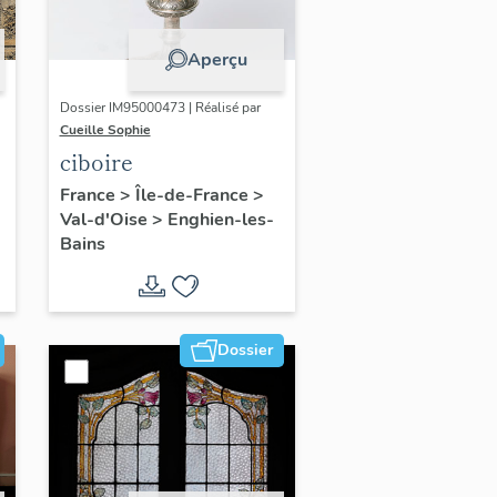
Aperçu
Dossier IM95000473 | Réalisé par
Cueille Sophie
ciboire
France
>
Île-de-France
>
Val-d'Oise
>
Enghien-les-
Bains
Dossier