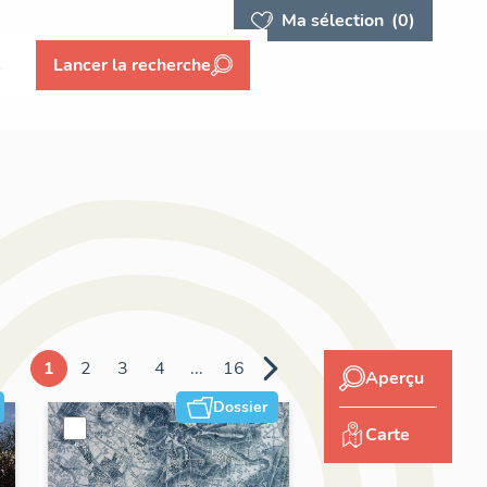
Ma sélection
(0)
s
Lancer la recherche
1
2
3
4
...
16
Aperçu
Dossier
Carte