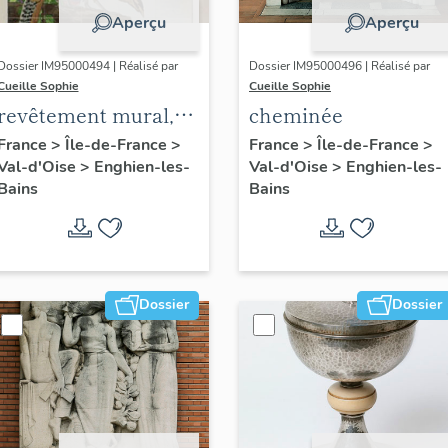
Aperçu
Aperçu
Dossier IM95000494 | Réalisé par
Dossier IM95000496 | Réalisé par
Cueille Sophie
Cueille Sophie
revêtement mural,
cheminée
décor de l'élévation
France
>
Île-de-France
>
France
>
Île-de-France
>
Val-d'Oise
>
Enghien-les-
Val-d'Oise
>
Enghien-les-
extérieure : couple
Bains
Bains
de faisans dans un
paysage
Dossier
Dossier