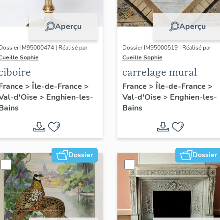
Aperçu
Aperçu
Dossier IM95000474 | Réalisé par
Dossier IM95000519 | Réalisé par
Cueille Sophie
Cueille Sophie
ciboire
carrelage mural
France
>
Île-de-France
>
France
>
Île-de-France
>
Val-d'Oise
>
Enghien-les-
Val-d'Oise
>
Enghien-les-
Bains
Bains
Dossier
Dossier