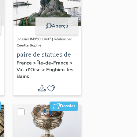
Aperçu
Dossier IM95000497 | Réalisé par
Cueille Sophie
paire de statues de
lions
France
>
Île-de-France
>
Val-d'Oise
>
Enghien-les-
Bains
Dossier