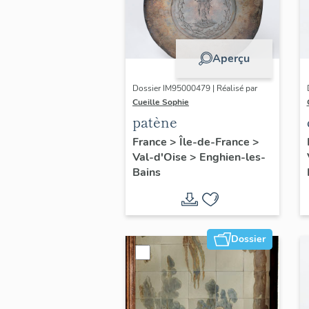
Aperçu
Dossier IM95000479 | Réalisé par
Cueille Sophie
patène
France
>
Île-de-France
>
Val-d'Oise
>
Enghien-les-
Bains
Dossier