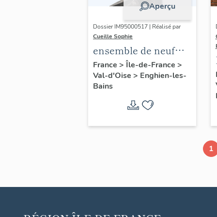
Aperçu
Dossier IM95000517 | Réalisé par
Cueille Sophie
ensemble de neuf
épis et décors de
France
>
Île-de-France
>
Val-d'Oise
>
Enghien-les-
faîtage
Bains
1