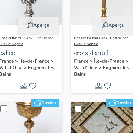
Aperçu
Aperçu
Dossier IM95000467 | Réalisé par
Dossier IM95000464 | Réalisé par
Cueille Sophie
Cueille Sophie
calice
croix d'autel
France
>
Île-de-France
>
France
>
Île-de-France
>
Val-d'Oise
>
Enghien-les-
Val-d'Oise
>
Enghien-les-
Bains
Bains
Dossier
Dossier