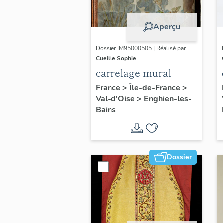
Aperçu
Dossier IM95000505 | Réalisé par
Cueille Sophie
carrelage mural
France
>
Île-de-France
>
Val-d'Oise
>
Enghien-les-
Bains
Dossier