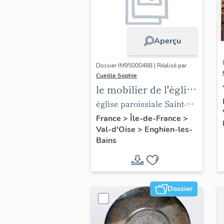
Aperçu
Dossier IM95000488 | Réalisé par
Cueille Sophie
le mobilier de l'église
paroissiale Saint-
église paroissiale Saint-
Joseph
Joseph
France
>
Île-de-France
>
Val-d'Oise
>
Enghien-les-
Bains
Dossier