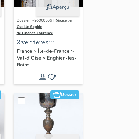
Aperçu
Dossier IM95000506 | Réalisé par
Cueille Sophie
-
de Finance Laurence
2 verrières
décoratives
France
>
Île-de-France
>
Val-d'Oise
>
Enghien-les-
Bains
Dossier