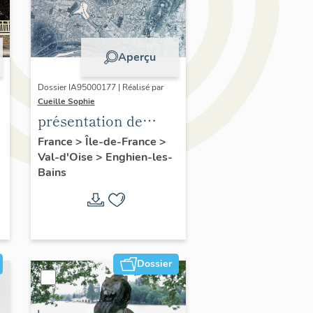
Aperçu
Dossier IA95000177 | Réalisé par
Cueille Sophie
présentation de
l'étude du
France
>
Île-de-France
>
Val-d'Oise
>
Enghien-les-
patrimoine
Bains
d'Enghien-Les-Bains
Dossier