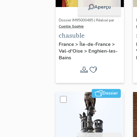
Aperçu
Dossier IM95000485 | Réalisé par
Cueille Sophie
chasuble
France
>
Île-de-France
>
Val-d'Oise
>
Enghien-les-
Bains
Dossier