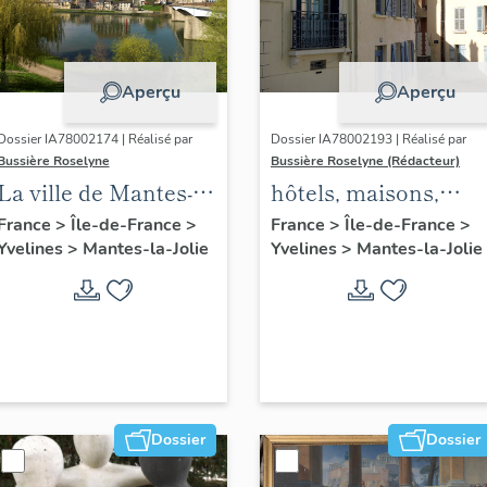
Aperçu
Aperçu
Dossier IA78002174 | Réalisé par
Dossier IA78002193 | Réalisé par
Bussière Roselyne
Bussière Roselyne (Rédacteur)
La ville de Mantes-la-
hôtels, maisons,
Jolie
immeubles
France
>
Île-de-France
>
France
>
Île-de-France
>
Yvelines
>
Mantes-la-Jolie
Yvelines
>
Mantes-la-Jolie
Dossier
Dossier