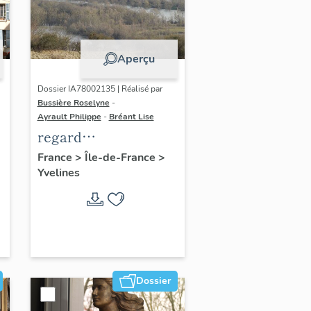
Aperçu
Dossier IA78002135 | Réalisé par
Bussière Roselyne
-
Ayrault Philippe
-
Bréant Lise
regard
photographique sur
France
>
Île-de-France
>
Yvelines
le territoire de Seine-
Aval
Dossier