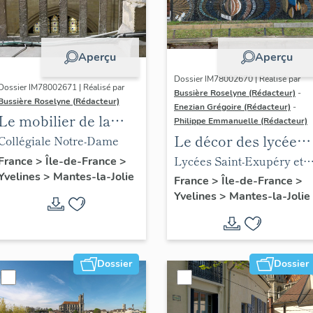
Aperçu
Aperçu
Dossier IM78002670 | Réalisé par
Dossier IM78002671 | Réalisé par
Bussière Roselyne (Rédacteur)
-
Bussière Roselyne (Rédacteur)
Enezian Grégoire (Rédacteur)
-
Le mobilier de la
Philippe Emmanuelle (Rédacteur)
collégiale
Le décor des lycées
Collégiale Notre-Dame
de Mantes
Lycées Saint-Exupéry et
France
>
Île-de-France
>
Yvelines
>
Mantes-la-Jolie
Jean Rostand
France
>
Île-de-France
>
Yvelines
>
Mantes-la-Jolie
Dossier
Dossier