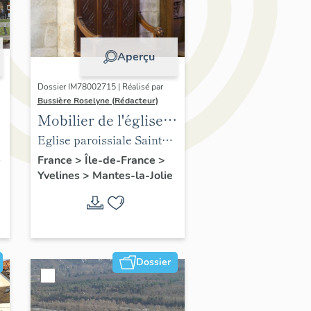
Aperçu
Dossier IM78002715 | Réalisé par
Bussière Roselyne (Rédacteur)
Mobilier de l'église
Sainte-Anne de
Eglise paroissiale Sainte-
Gassicourt
Anne
France
>
Île-de-France
>
Yvelines
>
Mantes-la-Jolie
Dossier