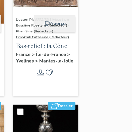
Dossier IM78002709 | Réalisé par
Aperçu
Bussière Roselyne (Rédacteur)
-
Phan Sina (Rédacteur)
-
Crnokrak Catherine (Rédacteur)
Bas-relief : la Cène
France
>
Île-de-France
>
Yvelines
>
Mantes-la-Jolie
Dossier