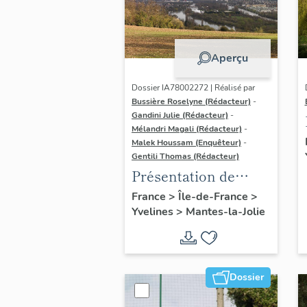
Aperçu
Dossier IA78002272 | Réalisé par
Bussière Roselyne (Rédacteur)
-
Gandini Julie (Rédacteur)
-
Mélandri Magali (Rédacteur)
-
Malek Houssam (Enquêteur)
-
Gentili Thomas (Rédacteur)
Présentation de
l'étude
France
>
Île-de-France
>
Yvelines
>
Mantes-la-Jolie
Dossier