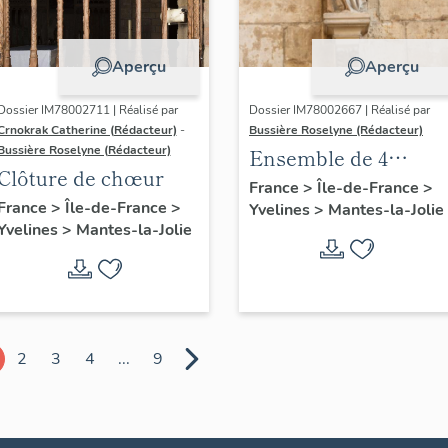
Aperçu
Aperçu
Dossier IM78002711 | Réalisé par
Dossier IM78002667 | Réalisé par
Crnokrak Catherine (Rédacteur)
-
Bussière Roselyne (Rédacteur)
Bussière Roselyne (Rédacteur)
Ensemble de 4
Clôture de chœur
statues
France
>
Île-de-France
>
France
>
Île-de-France
>
Yvelines
>
Mantes-la-Jolie
Yvelines
>
Mantes-la-Jolie
2
3
4
...
9