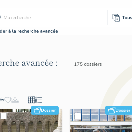
Tou
der à la recherche avancée
herche avancée :
175 dossiers
hés
Dossier
Dossier