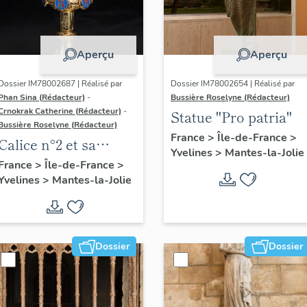
Aperçu
Aperçu
Dossier IM78002687 | Réalisé par
Dossier IM78002654 | Réalisé par
Phan Sina (Rédacteur)
-
Bussière Roselyne (Rédacteur)
Crnokrak Catherine (Rédacteur)
-
Statue "Pro patria"
Bussière Roselyne (Rédacteur)
France
>
Île-de-France
>
Calice n°2 et sa
Yvelines
>
Mantes-la-Jolie
patène
France
>
Île-de-France
>
Yvelines
>
Mantes-la-Jolie
Dossier
Dossier