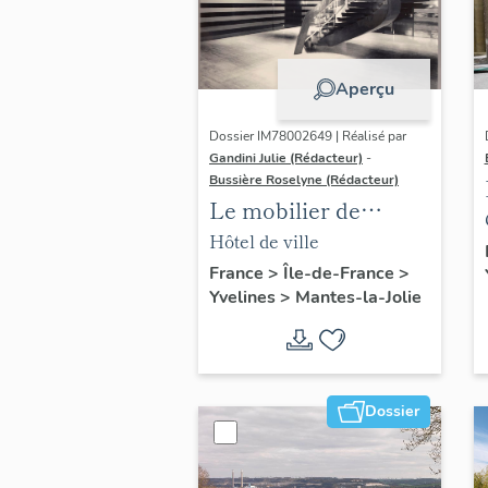
Aperçu
Dossier IM78002649 | Réalisé par
Gandini Julie (Rédacteur)
-
Bussière Roselyne (Rédacteur)
Le mobilier de
l'hôtel de ville
Hôtel de ville
France
>
Île-de-France
>
Yvelines
>
Mantes-la-Jolie
Dossier