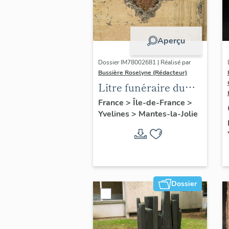
Aperçu
Dossier IM78002681 | Réalisé par
Bussière Roselyne (Rédacteur)
Litre funéraire du
prince de Conti
France
>
Île-de-France
>
Yvelines
>
Mantes-la-Jolie
Dossier