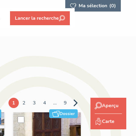
Ma sélection
(0)
s
Lancer la recherche
1
2
3
4
...
9
Aperçu
Dossier
Carte