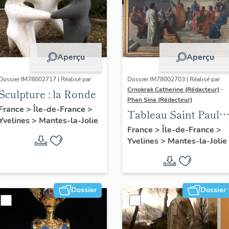
Aperçu
Aperçu
Dossier IM78002717 | Réalisé par
Dossier IM78002703 | Réalisé par
Crnokrak Catherine (Rédacteur)
-
Sculpture : la Ronde
Phan Sina (Rédacteur)
France
>
Île-de-France
>
Tableau Saint Paul à
Yvelines
>
Mantes-la-Jolie
Athènes
France
>
Île-de-France
>
Yvelines
>
Mantes-la-Jolie
Dossier
Dossier