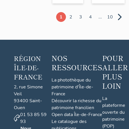
1
2
3
4
...
10
NOS
POUR
RÉGION
RESSOURCES
ALLER
ÎLE-DE-
PLUS
FRANCE
La photothèque du
LOIN
2, rue Simone
patrimoine d'Île-de-
Veil
France
La
93400 Saint-
Découvrir la richesse du
plateforme
Ouen
patrimoine francilien
ouverte du
01 53 85 59
Open data Île-de-France
patrimoine
93
Le catalogue des
(POP)
Nous
publications