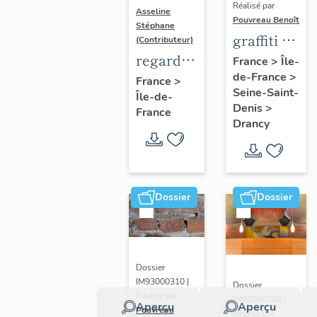
Réalisé par
Asseline
Pouvreau Benoît
Stéphane
graffiti de
(Contributeur)
chambrée
regard
France
>
Île-
de-France
>
sur
photographique
France
>
Seine-Saint-
Île-de-
revers de
sur les
Denis
>
France
façade
paysages
Drancy
de la
Plaine
de
France.
Dossier
Dossier
Dossier
IM93000310 |
Dossier
Réalisé par
IM93000389 |
Aperçu
Aperçu
Pouvreau
Réalisé par