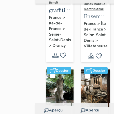
Benoît
Duhau Isabelle
graffiti
(Contributeur)
Ensemble
sur murs
France
>
de deux
Île-de-
et
France
>
Île-
France
>
de-France
>
décors
charpentes
Seine-
Seine-Saint-
architectur
des
Saint-Denis
Denis
>
"caves-
>
Drancy
Villetaneuse
prisons
Dossier
Dossier
Aperçu
Aperçu