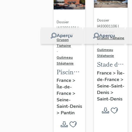
Dossier
Dossier
IA93001106 |
IA93001101 |
Réalisé par
Réalisé par
Aperçu
Aperçu
Gruson Tiphaine
Gruson
-
Tiphaine
Guilmeau
-
Stéphanie
Guilmeau
Stade de
Stéphanie
Piscine
France
France
>
Île-
Leclerc,
de-France
>
France
>
Seine-Saint-
Île-de-
actuellement
Denis
>
France
>
piscine
Saint-Denis
Seine-
Alice-
Saint-Denis
Milliat
>
Pantin