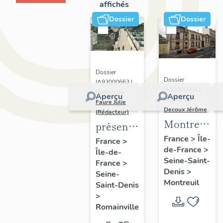
affichés
Dossier
Dossier
Dossier
Dossier
IA93000663 |
IA93000001 |
Réalisé par
Aperçu
Aperçu
Réalisé par
Faure Julie
Decoux Jérôme
(Rédacteur)
Montreuil
présentation
-
de
France
>
Île-
France
>
de-France
>
Patrimoine
Île-de-
l'inventaire
Seine-Saint-
France
>
industriel
de la
Denis
>
Seine-
-
commune
Montreuil
Saint-Denis
Présentatio
de
>
générale
Romainville
Romainville
de l'étude