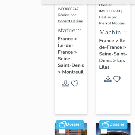
Dossier
Dossier
IM93000247 |
IM93000299 |
Réalisé par
Réalisé par
Bocard Hélène
Pierrot Nicolas
statues
Machine
colossales
France
>
à
France
>
Île-
Île-de-
: le
de-France
>
déchiqueter
France
>
discobole,
Seine-Saint-
et à
Seine-
Denis
>
Les
le
épurer
Saint-Denis
Lilas
tennisman
>
Montreuil
mécaniquem
:
cardeuse
Dossier
Dossier