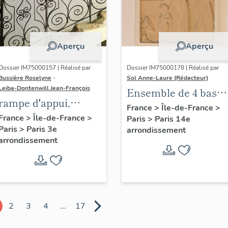
Aperçu
Aperçu
Dossier IM75000157 | Réalisé par
Dossier IM75000178 | Réalisé par
Bussière Roselyne
-
Sol Anne-Laure (Rédacteur)
Leiba-Dontenwill Jean-François
Ensemble de 4 bas
rampe d'appui,
reliefs : Les saisons
France
>
Île-de-France
>
escalier de la maison
France
>
Île-de-France
>
Paris
>
Paris 14e
Paris
>
Paris 3e
à porte cochère dite
arrondissement
arrondissement
hôtel de Bence (non
étudié)
2
3
4
...
17