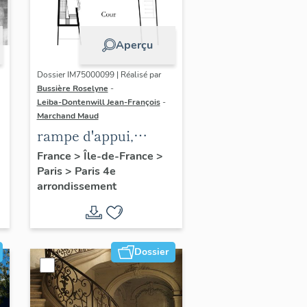
Aperçu
Dossier IM75000099 | Réalisé par
Bussière Roselyne
-
Leiba-Dontenwill Jean-François
-
Marchand Maud
rampe d'appui,
n
escalier de la maison
France
>
Île-de-France
>
Paris
>
Paris 4e
à porte cochère (non
arrondissement
étudié)
Dossier