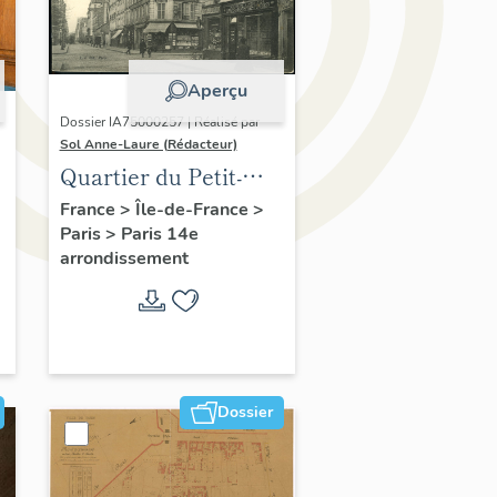
Aperçu
Dossier IA75000257 | Réalisé par
Sol Anne-Laure (Rédacteur)
Quartier du Petit-
Montrouge
France
>
Île-de-France
>
Paris
>
Paris 14e
arrondissement
Dossier