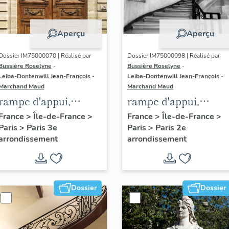
Aperçu
Aperçu
Dossier IM75000070 | Réalisé par
Dossier IM75000098 | Réalisé par
Bussière Roselyne
-
Bussière Roselyne
-
Leiba-Dontenwill Jean-François
-
Leiba-Dontenwill Jean-François
-
Marchand Maud
Marchand Maud
rampe d'appui,
rampe d'appui,
escalier de l' hôtel de
escalier de la maiso
France
>
Île-de-France
>
France
>
Île-de-France
>
Paris
>
Paris 3e
Paris
>
Paris 2e
Sandreville (non
à porte cochère (non
arrondissement
arrondissement
étudié)
étudié)
Dossier
Dossier