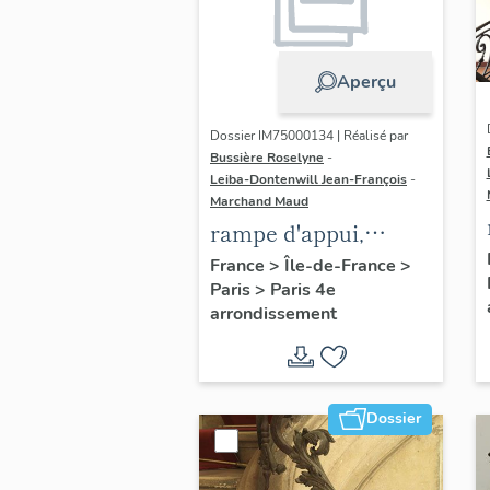
Aperçu
Dossier IM75000134 | Réalisé par
Bussière Roselyne
-
Leiba-Dontenwill Jean-François
-
Marchand Maud
rampe d'appui,
escalier de la maison
France
>
Île-de-France
>
Paris
>
Paris 4e
à porte cochère dite
arrondissement
hôtel Charpentier
(non étudié)
Dossier