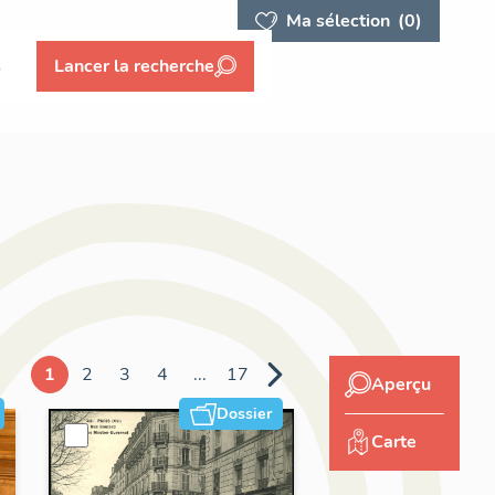
Ma sélection
(0)
s
Lancer la recherche
1
2
3
4
...
17
Aperçu
Dossier
Carte