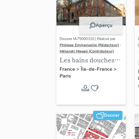
Aperçu
Dossier IA75000310 | Réalisé par
Philippe Emmanuelle (Rédacteur)
-
Mélandri Magali (Contributeur)
Les bains douches
municipaux de la
France
>
Île-de-France
>
Paris
ville de Paris
Dossier