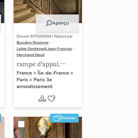
Aperçu
Dossier IM75000064 | Réalisé par
Bussière Roselyne
-
Leiba-Dontenwill Jean-François
-
Marchand Maud
rampe d'appui,
escalier de la maison
France
>
Île-de-France
>
Paris
>
Paris 3e
à porte cochère dite
arrondissement
hôtel Le Lièvre de
La Grange
Dossier