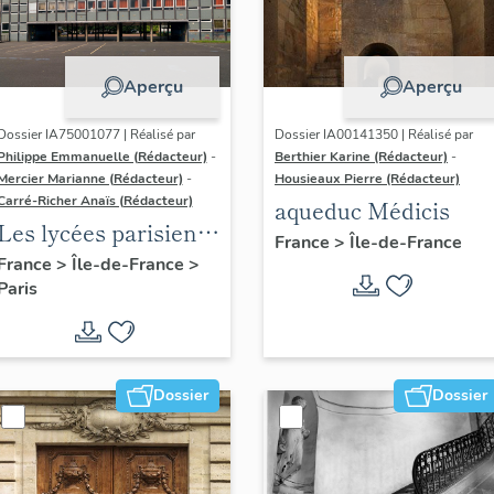
Aperçu
Aperçu
Dossier IA75001077 | Réalisé par
Dossier IA00141350 | Réalisé par
Philippe Emmanuelle (Rédacteur)
-
Berthier Karine (Rédacteur)
-
Mercier Marianne (Rédacteur)
-
Housieaux Pierre (Rédacteur)
Carré-Richer Anaïs (Rédacteur)
aqueduc Médicis
Les lycées parisiens
France
>
Île-de-France
de Jean-Claude
France
>
Île-de-France
>
Paris
Dondel et Roger
Dhuit
Dossier
Dossier