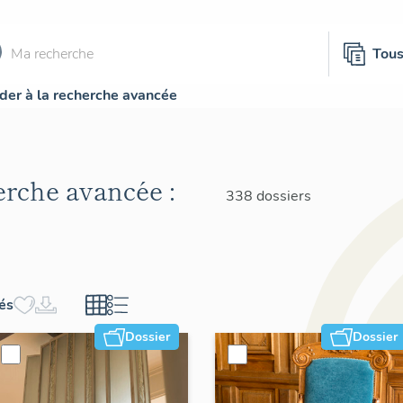
Tou
der à la recherche avancée
herche avancée :
338 dossiers
hés
Dossier
Dossier