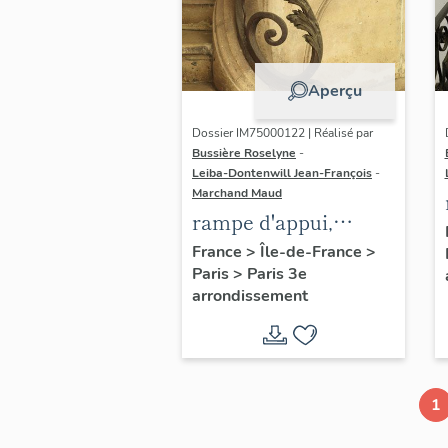
Aperçu
Dossier IM75000122 | Réalisé par
Bussière Roselyne
-
Leiba-Dontenwill Jean-François
-
Marchand Maud
rampe d'appui,
escalier de la maison
France
>
Île-de-France
>
Paris
>
Paris 3e
à porte cochère (non
arrondissement
étudié)
1