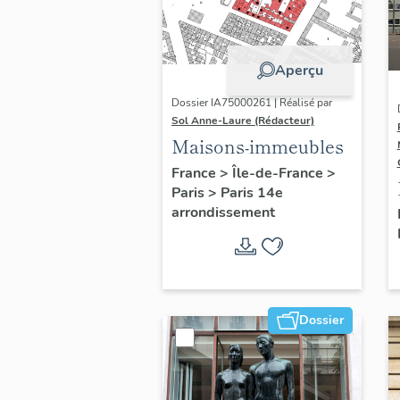
Aperçu
Dossier IA75000261 | Réalisé par
Sol Anne-Laure (Rédacteur)
Maisons-immeubles
France
>
Île-de-France
>
Paris
>
Paris 14e
arrondissement
Dossier