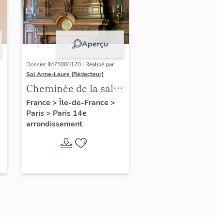
Aperçu
Dossier IM75000170 | Réalisé par
Sol Anne-Laure (Rédacteur)
Cheminée de la salle
des mariages
France
>
Île-de-France
>
Paris
>
Paris 14e
arrondissement