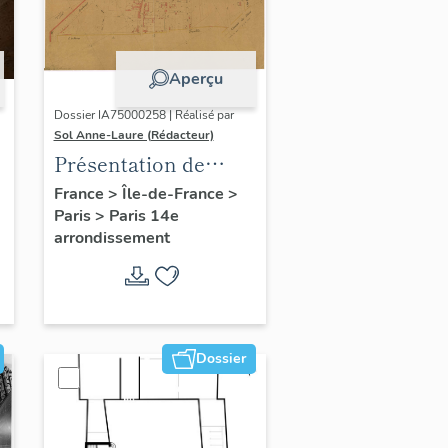
Aperçu
Dossier IA75000258 | Réalisé par
Sol Anne-Laure (Rédacteur)
Présentation de
l'étude du
France
>
Île-de-France
>
Paris
>
Paris 14e
patrimoine sur le
arrondissement
quartier du Petit-
Montrouge
Dossier