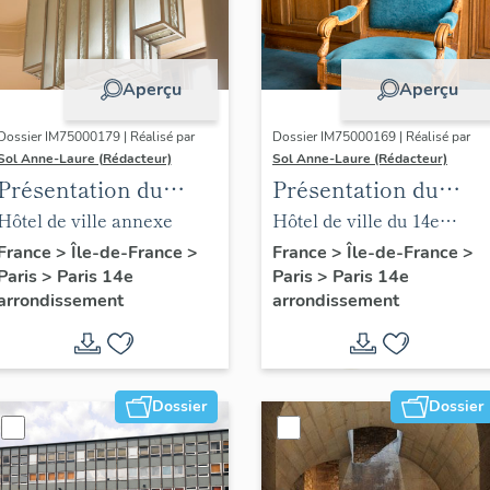
Aperçu
Aperçu
Dossier IM75000179 | Réalisé par
Dossier IM75000169 | Réalisé par
Sol Anne-Laure (Rédacteur)
Sol Anne-Laure (Rédacteur)
Présentation du
Présentation du
mobilier de la mairie
mobilier de la salle
Hôtel de ville annexe
Hôtel de ville du 14e
annexe
des mariages
arrondissement
France
>
Île-de-France
>
France
>
Île-de-France
>
Paris
>
Paris 14e
Paris
>
Paris 14e
arrondissement
arrondissement
Dossier
Dossier