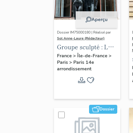
Aperçu
Dossier IM75000180 | Réalisé par
Sol Anne-Laure (Rédacteur)
Groupe sculpté : Les
Adolescents
France
>
Île-de-France
>
Paris
>
Paris 14e
arrondissement
Dossier