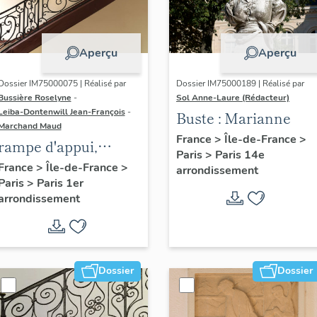
Aperçu
Aperçu
Dossier IM75000075 | Réalisé par
Dossier IM75000189 | Réalisé par
Bussière Roselyne
-
Sol Anne-Laure (Rédacteur)
Leiba-Dontenwill Jean-François
-
Buste : Marianne
Marchand Maud
France
>
Île-de-France
>
rampe d'appui,
Paris
>
Paris 14e
escalier de la maison
France
>
Île-de-France
>
arrondissement
Paris
>
Paris 1er
à porte cochère (non
arrondissement
étudié)
Dossier
Dossier