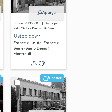
Aperçu
Dossier IA93000026 | Réalisé par
Katz Cécile
-
Decoux Jérôme
Usine des
chaudronneries de
France
>
Île-de-France
>
Seine-Saint-Denis
>
Montreuil, puis
Montreuil
usine d'articles en
caoutchouc
Jackmousse
Dossier