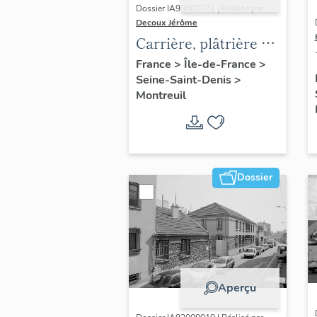
Dossier IA93000071 | Réalisé par
Decoux Jérôme
Carrière, plâtrière et
briqueterie Morel
France
>
Île-de-France
>
Seine-Saint-Denis
>
(détruit)
Montreuil
Dossier
Aperçu