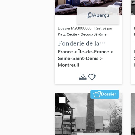
Aperçu
Dossier IA93000003 | Réalisé par
Katz Cécile
-
Decoux Jérôme
Fonderie de la
Marne, puis Riboux
France
>
Île-de-France
>
Seine-Saint-Denis
>
et Durieux, puis
Montreuil
usine de
construction
mécanique Clerc ;
actuellement usine
Dossier
de serrurerie
Métallurgie
Chaudronnerie
Montreuil