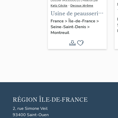
Dossier IA93000010 | Réalisé par
Katz Cécile
-
Decoux Jérôme
Usine de peausserie
Jumel aîné, puis
France
>
Île-de-France
>
Seine-Saint-Denis
>
usine de céramique
Montreuil
E. Robert et cie, puis
La Stéatite
industrielle, puis la
Compagnie
industrielle des
céramiques
électroniques ;
actuellement Saint-
Gobain Desmarquet
RÉGION
ÎLE-DE-FRANCE
2, rue Simone Veil
93400 Saint-Ouen