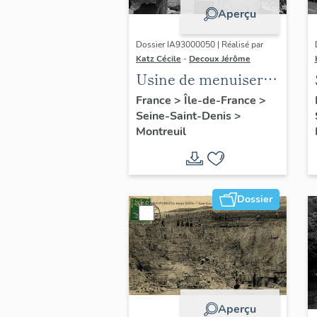
Aperçu
Dossier IA93000050 | Réalisé par
Katz Cécile
-
Decoux Jérôme
Usine de menuiserie
Bergmair et Robert,
France
>
Île-de-France
>
Seine-Saint-Denis
>
puis Bergmair, puis
Montreuil
scierie Luthes
(détruit après
inventaire)
Dossier
Aperçu