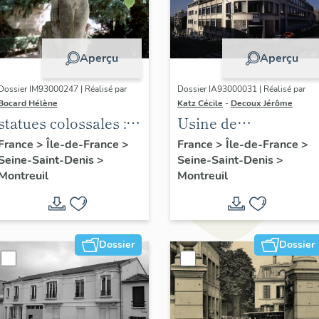
Aperçu
Aperçu
Dossier IM93000247 | Réalisé par
Dossier IA93000031 | Réalisé par
Bocard Hélène
Katz Cécile
-
Decoux Jérôme
statues colossales : le
Usine de
discobole, le
construction
France
>
Île-de-France
>
France
>
Île-de-France
>
Seine-Saint-Denis
>
Seine-Saint-Denis
>
tennisman
électronique René
Montreuil
Montreuil
Halftermeyer-Arena,
puis Thomson CSF
Dossier
Dossier