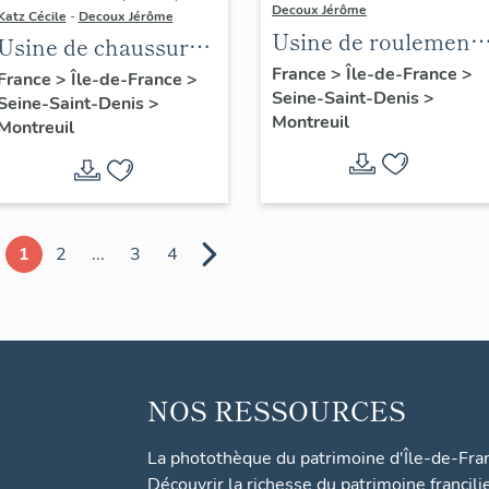
Decoux Jérôme
Katz Cécile
-
Decoux Jérôme
Usine de roulements
Usine de chaussures
Roultex (détruit
Debard,
France
>
Île-de-France
>
France
>
Île-de-France
>
Seine-Saint-Denis
>
après inventaire)
Seine-Saint-Denis
>
actuellement
Montreuil
Montreuil
logement
1
2
...
3
4
NOS RESSOURCES
La photothèque du patrimoine d'Île-de-Fra
Découvrir la richesse du patrimoine francili