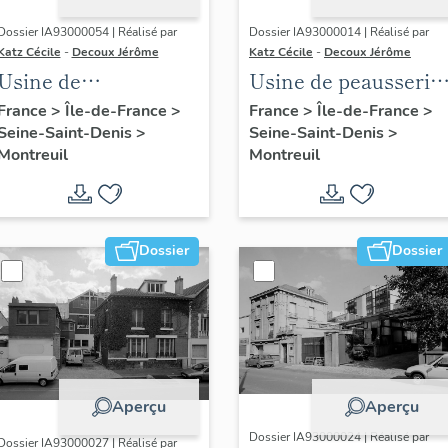
Dossier IA93000054 | Réalisé par
Dossier IA93000014 | Réalisé par
Katz Cécile
-
Decoux Jérôme
Katz Cécile
-
Decoux Jérôme
Usine de
Usine de peausserie
construction
(usine de traitement
France
>
Île-de-France
>
France
>
Île-de-France
>
Seine-Saint-Denis
>
Seine-Saint-Denis
>
mécanique André
des peaux de lapin)
Montreuil
Montreuil
Laubeuf (détruit
C. et E. Chapal frère
après inventaire)
et cie, puis Société
anonyme des
anciens
Dossier
Dossier
établissements C. et
E. Chapal frères et
cie, actuellement
hôtel industriel,
logement et ateliers
Aperçu
Aperçu
d'artistes
Dossier IA93000024 | Réalisé par
Dossier IA93000027 | Réalisé par