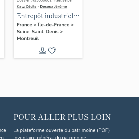
Dossier IA93000002 | Réalisé par
Katz Cécile
-
Decoux Jérôme
Entrepôt industriel
Limitri Hugon, puis
France
>
Île-de-France
>
Seine-Saint-Denis
>
Hugon frères,
Montreuil
actuellement hôtel
industriel
POUR ALLER PLUS LOIN
nce
La plateforme ouverte du patrimoine (POP)
en
Inventaire général du patrimoine