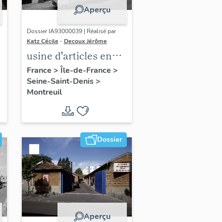
Aperçu
Dossier IA93000039 | Réalisé par
Katz Cécile
-
Decoux Jérôme
usine d'articles en
caoutchouc
France
>
Île-de-France
>
Seine-Saint-Denis
>
Delasson, puis
Montreuil
l
Delasson-Dossunet,
les Fils Latex, et
Float on air
Dossier
Aperçu