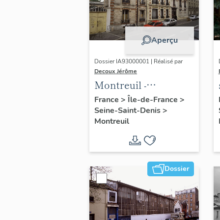
Aperçu
Dossier IA93000001 | Réalisé par
Decoux Jérôme
Montreuil -
Patrimoine
France
>
Île-de-France
>
Seine-Saint-Denis
>
industriel -
Montreuil
Présentation
générale de l'étude :
dossier collectif
"usines"
Dossier