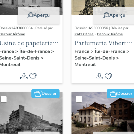
Aperçu
Aperçu
Dossier IA93000034 | Réalisé par
Dossier IA93000056 | Réalisé par
Decoux Jérôme
Katz Cécile
-
Decoux Jérôme
Usine de papeterie
Parfumerie Vibert
Kalamazoo, puis
(parfumerie et
France
>
Île-de-France
>
France
>
Île-de-France
>
Seine-Saint-Denis
>
Seine-Saint-Denis
>
usine de confection
savonnerie du
Montreuil
Montreuil
Sergent Major
Commerce), puis
Lanquest frères et
successeurs, puis
société anonyme
Dossier
Dossier
Princifarm (détruit
après inventaire)