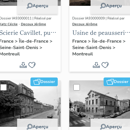
Aperçu
Aperçu
Dossier IA93000011 | Réalisé par
Dossier IA93000009 | Réalisé par
Katz Cécile
-
Decoux Jérôme
Decoux Jérôme
Scierie Cavillet, puis
Usine de peausserie
usine de bois de
Léonard Fournier,
France
>
Île-de-France
>
France
>
Île-de-France
>
Seine-Saint-Denis
>
Seine-Saint-Denis
>
placage Société
puis Gorin, puis
Montreuil
Montreuil
parisienne de bois
entrepôt commercia
tranché et déroulé,
Electro distribution
puis Société
parisienne de
Dossier
Dossier
tranchage et
déroulage, puis
société Maréchaux,
puis entrepôt
commercial (détruit
Aperçu
Aperçu
après inventaire)