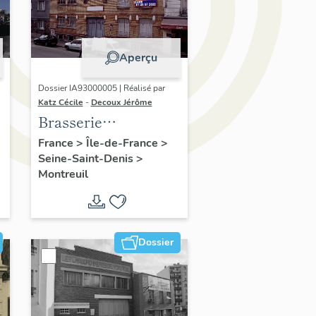
Aperçu
Dossier IA93000005 | Réalisé par
Katz Cécile
-
Decoux Jérôme
Brasserie
Bouchoule,
France
>
Île-de-France
>
Seine-Saint-Denis
>
actuellement
Montreuil
logement
Dossier