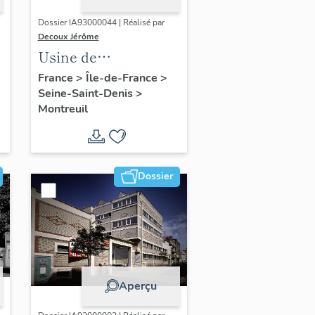
Dossier IA93000044 | Réalisé par
Decoux Jérôme
Usine de
construction
France
>
Île-de-France
>
Seine-Saint-Denis
>
automobile SDA,
Montreuil
s
actuellement hôtel
industriel
Dossier
Aperçu