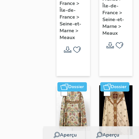
collectif
France
>
Île-de-
l'étude
Île-de-
sur les
France
>
du
France
>
cours
Seine-et-
patrimoine
Seine-et-
Marne
>
communes
Marne
>
de
Meaux
du
Meaux
Meaux
Faubourg
Saint-
Nicolas
Dossier
Dossier
Aperçu
Aperçu