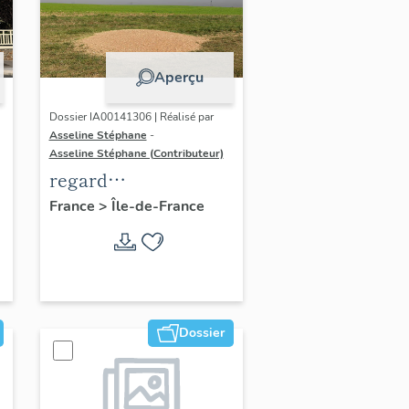
Aperçu
Dossier IA00141306 | Réalisé par
Asseline Stéphane
-
Asseline Stéphane (Contributeur)
regard
photographique sur
France
>
Île-de-France
les paysages de la
Plaine de France.
Dossier