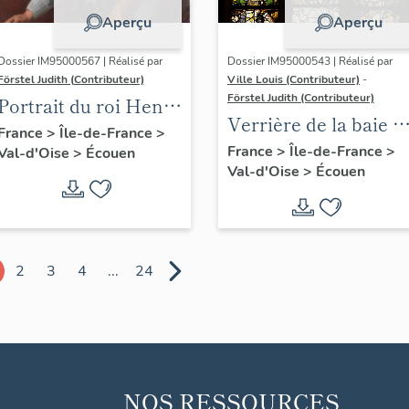
Aperçu
Aperçu
Dossier IM95000567 | Réalisé par
Dossier IM95000543 | Réalisé par
Förstel Judith (Contributeur)
Ville Louis (Contributeur)
-
Förstel Judith (Contributeur)
Portrait du roi Henri
Verrière de la baie 4 
IV
France
>
Île-de-France
>
le Péché Originel et
France
>
Île-de-France
>
Val-d'Oise
>
Écouen
Val-d'Oise
>
Écouen
le Bon Pasteur, avec
donateur (Odet de
Coligny)
2
3
4
...
24
NOS RESSOURCES