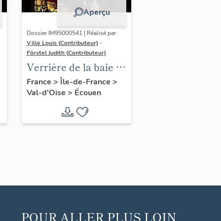
Aperçu
Dossier IM95000541 | Réalisé par
Ville Louis (Contributeur)
-
Förstel Judith (Contributeur)
:
Verrière de la baie 2 :
scènes de la Passion,
France
>
Île-de-France
>
Val-d'Oise
>
Écouen
avec donatrices
POUR ALLER PLUS LOIN