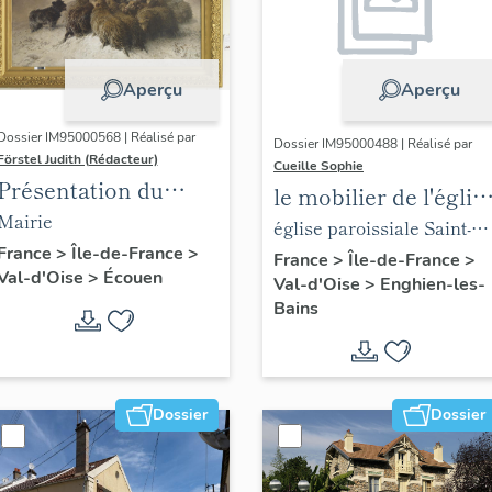
Aperçu
Aperçu
Dossier IM95000568 | Réalisé par
Dossier IM95000488 | Réalisé par
Förstel Judith (Rédacteur)
Cueille Sophie
Présentation du
le mobilier de l'églis
mobilier de la mairie
Mairie
paroissiale Saint-
église paroissiale Saint-
d'Ecouen
France
>
Île-de-France
>
Joseph
Joseph
France
>
Île-de-France
>
Val-d'Oise
>
Écouen
Val-d'Oise
>
Enghien-les-
Bains
Dossier
Dossier