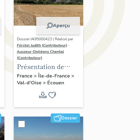
Aperçu
Dossier IA95000423 | Réalisé par
Förstel Judith (Contributeur)
-
Ausseur-Dolléans Chantal
e
(Contributeur)
Présentation de
l'étude d'Ecouen
France
>
Île-de-France
>
Val-d'Oise
>
Écouen
Dossier