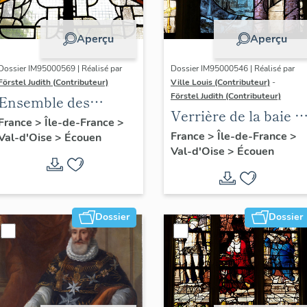
Aperçu
Aperçu
Dossier IM95000569 | Réalisé par
Dossier IM95000546 | Réalisé par
Förstel Judith (Contributeur)
Ville Louis (Contributeur)
-
Förstel Judith (Contributeur)
Ensemble des
Verrière de la baie 7 
verrières du XVIIIe
France
>
Île-de-France
>
Dormition et
France
>
Île-de-France
>
Val-d'Oise
>
Écouen
siècle
Val-d'Oise
>
Écouen
Assomption de la
Vierge
Dossier
Dossier