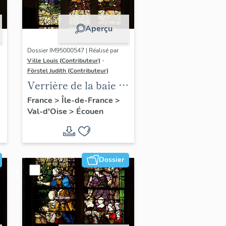
Aperçu
Dossier IM95000547 | Réalisé par
Ville Louis (Contributeur)
-
Förstel Judith (Contributeur)
:
Verrière de la baie 8 :
Vierge de douleur,
France
>
Île-de-France
>
Val-d'Oise
>
Écouen
avec la donatrice
Antoinette de la
Marck et ses filles
Dossier