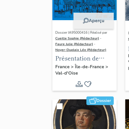
Aperçu
Dossier IA95000416 | Réalisé par
Cueille Sophie (Rédacteur)
-
Faure Julie (Rédacteur)
-
Noyer-Duplaix Léo (Rédacteur)
Présentation de
l'étude du
France
>
Île-de-France
>
Val-d'Oise
patrimoine de
l'agglomération de
Cergy-Pontoise
Dossier