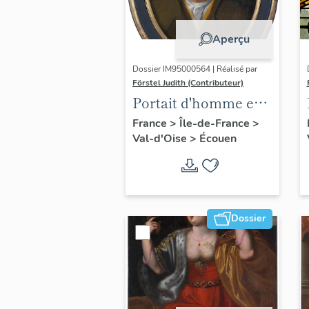
Aperçu
Dossier IM95000564 | Réalisé par
Förstel Judith (Contributeur)
Portait d'homme en
médaillon ovale.
France
>
Île-de-France
>
Val-d'Oise
>
Écouen
Dossier