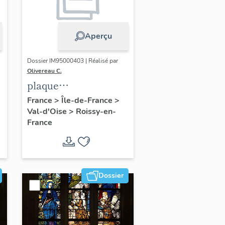
Aperçu
Dossier IM95000403 | Réalisé par
Olivereau C.
plaque
commémorative :
France
>
Île-de-France
>
Val-d'Oise
>
Roissy-en-
e
Christ en croix et
France
donateur
Dossier