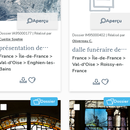
Aperçu
Aperçu
Dossier IA95000177 | Réalisé par
Dossier IM95000402 | Réalisé par
Cueille Sophie
Olivereau C.
présentation de
dalle funéraire de
l'étude du
France
>
Île-de-France
>
Jehan Balagne et
France
>
Île-de-France
>
Val-d'Oise
>
Enghien-les-
patrimoine
Val-d'Oise
>
Roissy-en-
Toussaine de La Ru
Bains
France
d'Enghien-Les-Bains
Dossier
Dossier