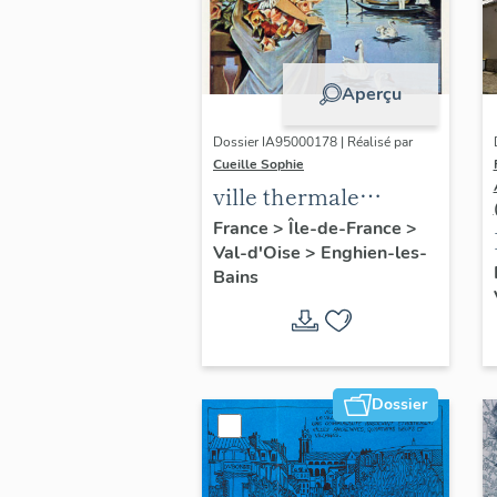
Aperçu
Dossier IA95000178 | Réalisé par
Cueille Sophie
ville thermale
d'Enghien-les-Bains
France
>
Île-de-France
>
Val-d'Oise
>
Enghien-les-
Bains
Dossier