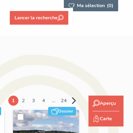
Ma sélection
(0)
s
Lancer la recherche
1
2
3
4
...
24
Aperçu
Dossier
Carte