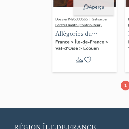
Aperçu
Dossier IM95000565 | Réalisé par
Förstel Judith (Contributeur)
Allégories du
Toucher et de la
France
>
Île-de-France
>
Val-d'Oise
>
Écouen
Vue.
1
RÉGION
ÎLE-DE-FRANCE