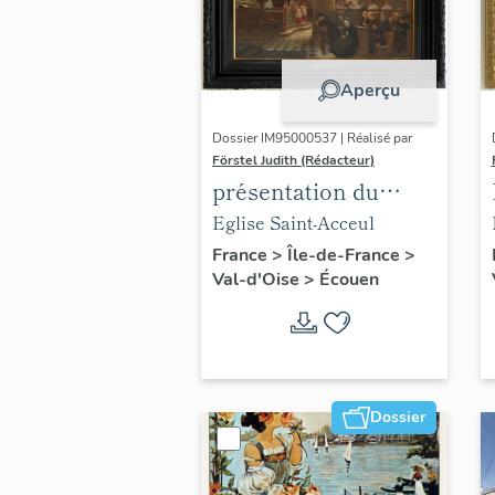
Aperçu
Dossier IM95000537 | Réalisé par
Förstel Judith (Rédacteur)
présentation du
mobilier de l'église
Eglise Saint-Acceul
d'Ecouen
France
>
Île-de-France
>
Val-d'Oise
>
Écouen
Dossier