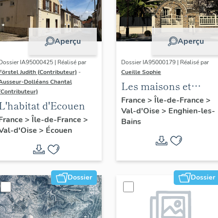
Aperçu
Aperçu
Dossier IA95000425 | Réalisé par
Dossier IA95000179 | Réalisé par
Förstel Judith (Contributeur)
-
Cueille Sophie
Ausseur-Dolléans Chantal
Les maisons et
(Contributeur)
immeubles
France
>
Île-de-France
>
L'habitat d'Ecouen
Val-d'Oise
>
Enghien-les-
d'Enghien-les-Bains
France
>
Île-de-France
>
Bains
Val-d'Oise
>
Écouen
Dossier
Dossier