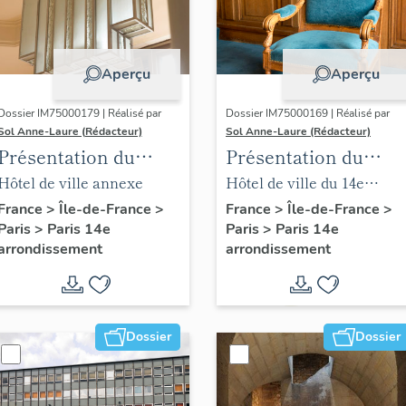
Aperçu
Aperçu
Dossier IM75000179 | Réalisé par
Dossier IM75000169 | Réalisé par
Sol Anne-Laure (Rédacteur)
Sol Anne-Laure (Rédacteur)
Présentation du
Présentation du
mobilier de la mairie
mobilier de la salle
Hôtel de ville annexe
Hôtel de ville du 14e
annexe
des mariages
arrondissement
France
>
Île-de-France
>
France
>
Île-de-France
>
Paris
>
Paris 14e
Paris
>
Paris 14e
arrondissement
arrondissement
Dossier
Dossier