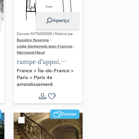
Aperçu
Dossier IM75000099 | Réalisé par
Bussière Roselyne
-
Leiba-Dontenwill Jean-François
-
Marchand Maud
rampe d'appui,
n
escalier de la maison
France
>
Île-de-France
>
Paris
>
Paris 4e
à porte cochère (non
arrondissement
étudié)
Dossier