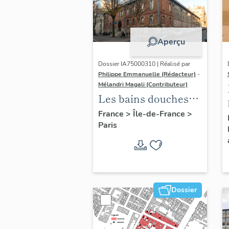
Aperçu
Dossier IA75000310 | Réalisé par
Philippe Emmanuelle (Rédacteur)
-
Mélandri Magali (Contributeur)
Les bains douches
municipaux de la
France
>
Île-de-France
>
Paris
ville de Paris
Dossier