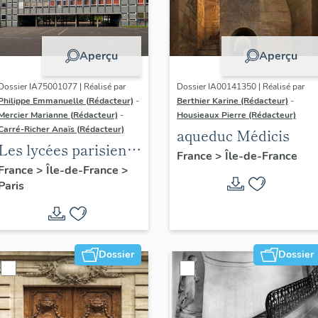
Aperçu
Aperçu
Dossier IA75001077 | Réalisé par
Dossier IA00141350 | Réalisé par
Philippe Emmanuelle (Rédacteur)
-
Berthier Karine (Rédacteur)
-
Mercier Marianne (Rédacteur)
-
Housieaux Pierre (Rédacteur)
Carré-Richer Anaïs (Rédacteur)
aqueduc Médicis
Les lycées parisiens
France
>
Île-de-France
de Jean-Claude
France
>
Île-de-France
>
Paris
Dondel et Roger
Dhuit
Dossier
Dossier