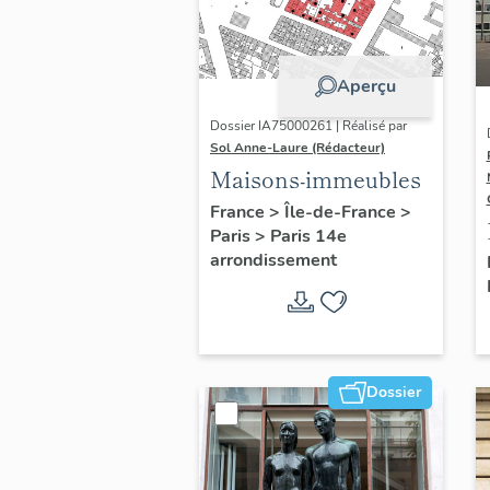
Aperçu
Dossier IA75000261 | Réalisé par
Sol Anne-Laure (Rédacteur)
Maisons-immeubles
France
>
Île-de-France
>
Paris
>
Paris 14e
arrondissement
Dossier