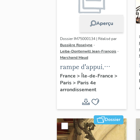
Aperçu
Dossier IM75000134 | Réalisé par
Bussière Roselyne
-
Leiba-Dontenwill Jean-François
-
Marchand Maud
rampe d'appui,
escalier de la maison
France
>
Île-de-France
>
Paris
>
Paris 4e
à porte cochère dite
arrondissement
hôtel Charpentier
(non étudié)
Dossier