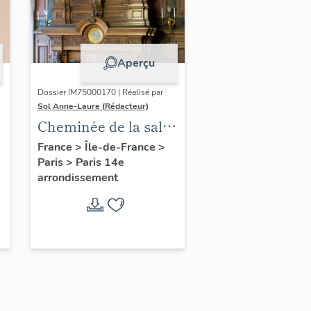
Aperçu
Dossier IM75000170 | Réalisé par
Sol Anne-Laure (Rédacteur)
Cheminée de la salle
des mariages
France
>
Île-de-France
>
Paris
>
Paris 14e
arrondissement