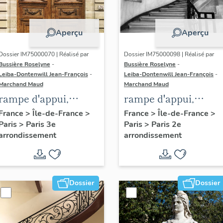
Aperçu
Aperçu
Dossier IM75000070 | Réalisé par
Dossier IM75000098 | Réalisé par
Bussière Roselyne
-
Bussière Roselyne
-
Leiba-Dontenwill Jean-François
-
Leiba-Dontenwill Jean-François
-
Marchand Maud
Marchand Maud
rampe d'appui,
rampe d'appui,
escalier de l' hôtel de
escalier de la maiso
France
>
Île-de-France
>
France
>
Île-de-France
>
Paris
>
Paris 3e
Paris
>
Paris 2e
Sandreville (non
à porte cochère (non
arrondissement
arrondissement
étudié)
étudié)
Dossier
Dossier