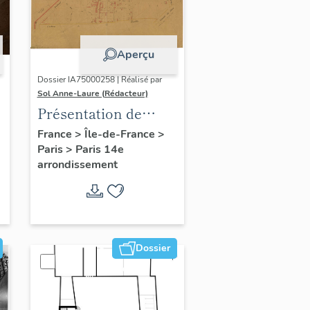
Aperçu
Dossier IA75000258 | Réalisé par
Sol Anne-Laure (Rédacteur)
Présentation de
l'étude du
France
>
Île-de-France
>
Paris
>
Paris 14e
patrimoine sur le
arrondissement
quartier du Petit-
Montrouge
Dossier