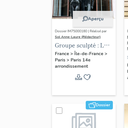
Aperçu
Dossier IM75000180 | Réalisé par
Sol Anne-Laure (Rédacteur)
Groupe sculpté : Les
Adolescents
France
>
Île-de-France
>
Paris
>
Paris 14e
arrondissement
Dossier