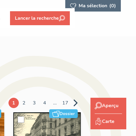
Ma sélection
(0)
s
Lancer la recherche
1
2
3
4
...
17
Aperçu
Dossier
Carte