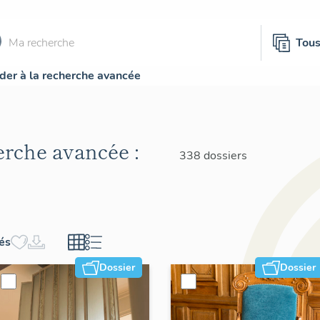
Tou
der à la recherche avancée
herche avancée :
338 dossiers
hés
Dossier
Dossier