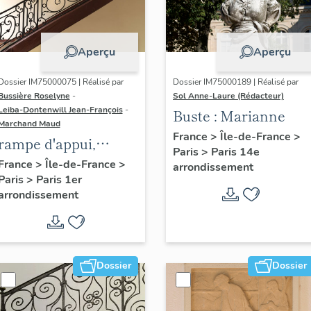
Aperçu
Aperçu
Dossier IM75000075 | Réalisé par
Dossier IM75000189 | Réalisé par
Bussière Roselyne
-
Sol Anne-Laure (Rédacteur)
Leiba-Dontenwill Jean-François
-
Buste : Marianne
Marchand Maud
France
>
Île-de-France
>
rampe d'appui,
Paris
>
Paris 14e
escalier de la maison
France
>
Île-de-France
>
arrondissement
Paris
>
Paris 1er
à porte cochère (non
arrondissement
étudié)
Dossier
Dossier