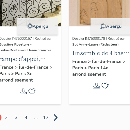
Aperçu
Aperçu
Dossier IM75000157 | Réalisé par
Dossier IM75000178 | Réalisé par
Bussière Roselyne
-
Sol Anne-Laure (Rédacteur)
Leiba-Dontenwill Jean-François
Ensemble de 4 bas
rampe d'appui,
reliefs : Les saisons
France
>
Île-de-France
>
escalier de la maison
France
>
Île-de-France
>
Paris
>
Paris 14e
Paris
>
Paris 3e
à porte cochère dite
arrondissement
arrondissement
hôtel de Bence (non
étudié)
2
3
4
...
17