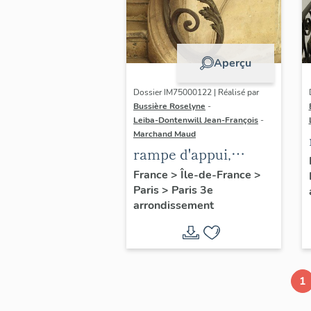
Aperçu
Dossier IM75000122 | Réalisé par
Bussière Roselyne
-
Leiba-Dontenwill Jean-François
-
Marchand Maud
rampe d'appui,
escalier de la maison
France
>
Île-de-France
>
Paris
>
Paris 3e
à porte cochère (non
arrondissement
étudié)
1