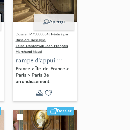
Aperçu
Dossier IM75000064 | Réalisé par
Bussière Roselyne
-
Leiba-Dontenwill Jean-François
-
Marchand Maud
rampe d'appui,
escalier de la maison
France
>
Île-de-France
>
Paris
>
Paris 3e
à porte cochère dite
arrondissement
hôtel Le Lièvre de
La Grange
Dossier