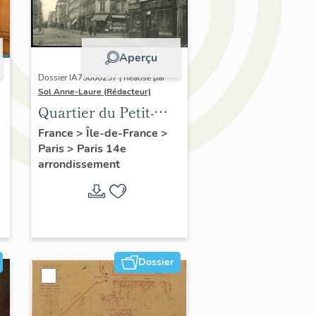
Aperçu
Dossier IA75000257 | Réalisé par
Sol Anne-Laure (Rédacteur)
Quartier du Petit-
Montrouge
France
>
Île-de-France
>
Paris
>
Paris 14e
arrondissement
Dossier