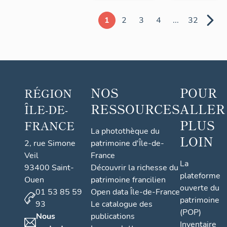
1
2
3
4
...
32
NOS
POUR
RÉGION
RESSOURCES
ALLER
ÎLE-DE-
PLUS
FRANCE
La photothèque du
LOIN
2, rue Simone
patrimoine d'Île-de-
Veil
France
La
93400 Saint-
Découvrir la richesse du
plateforme
Ouen
patrimoine francilien
ouverte du
01 53 85 59
Open data Île-de-France
patrimoine
93
Le catalogue des
(POP)
Nous
publications
Inventaire