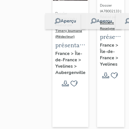
Dossier
IA78002133 |
Dossier
Réalisé par
IA78002210 |
Aperçu
Aperçu
Bussière
Réalisé par
Roselyne
Timery Joumana
présentat
(Rédacteur)
du
présentation
France
>
Île-de-
diagnostic
de l'étude
France
>
Île-
France
>
patrimonia
de-France
>
d'Elisabethville
Yvelines
Yvelines
>
urbain
Aubergenville
et
paysager
de
Seine-
Aval