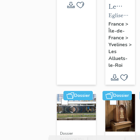
Le
mobilier
Eglise
de
paroissiale
France
>
Île-de-
l'église
Saint-
France
>
paroissial
Nicolas
Yvelines
>
Saint-
Les
Nicolas
Alluets-
le-Roi
Dossier
Dossier
Dossier
IM78002670 |