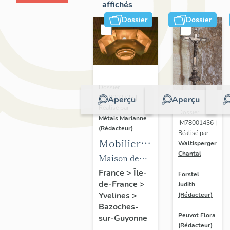
affichés
Dossier
Dossier
Dossier
IM78002723 |
Aperçu
Aperçu
Réalisé par
Dossier
Métais Marianne
IM78001436 |
(Rédacteur)
Réalisé par
Mobilier
Waltisperger
Chantal
de la
Maison de
-
maison
villégiature
France
>
Île-
Förstel
de-France
>
Louis
Judith
dite maison
Yvelines
>
(Rédacteur)
Carré
Louis Carré
-
Bazoches-
Peuvot Flora
sur-Guyonne
(Rédacteur)