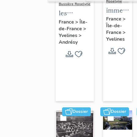
Roselyne
Bussière Roselyne
immeubles
les
maisons,
France
>
immeubles,
France
>
Île-
Île-de-
fermes
de-France
>
maisons et
France
>
Yvelines
>
fermes du
Yvelines
Andrésy
canton
d'Andrésy
Dossier
Dossier