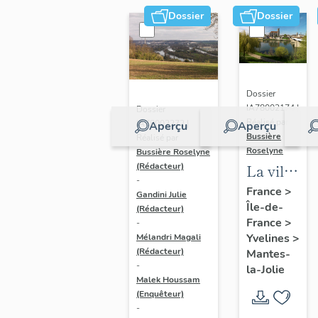
Dossier
Dossier
Dossier
IA78002174 |
Dossier
Réalisé par
IA78002272 |
Aperçu
Aperçu
Bussière
Réalisé par
Roselyne
Bussière Roselyne
La ville
(Rédacteur)
-
de
France
>
Gandini Julie
Île-de-
Mantes-
(Rédacteur)
France
>
-
la-Jolie
Yvelines
>
Mélandri Magali
(Rédacteur)
Mantes-
-
la-Jolie
Malek Houssam
(Enquêteur)
-