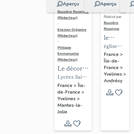
Aperçu
Aperçu
Dossier
Réalisé par
IM78002588 |
Bussière Roselyne
Réalisé par
(Rédacteur)
Bussière
-
Roselyne
Enezian Grégoire
le
(Rédacteur)
-
mobilier
église
Philippe
de
paroissiale
Emmanuelle
France
>
(Rédacteur)
Île-de-
l'église
Saint-
Le décor
France
>
Saint-
Germain
Yvelines
>
des lycées
Lycées Saint-
Germain-
Andrésy
de Mantes
Exupéry et
France
>
Île-
de-
de-France
>
Jean Rostand
Paris
Yvelines
>
(liste
Mantes-la-
supplémen
Jolie