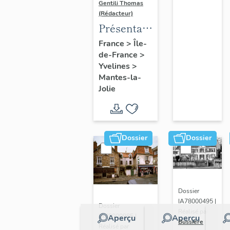
Gentili Thomas
(Rédacteur)
Présentation
de l'étude
France
>
Île-
de-France
>
Yvelines
>
Mantes-la-
Jolie
Dossier
Dossier
Dossier
IA78000495 |
Dossier
Réalisé par
IA78000985 |
Aperçu
Aperçu
Bussière
Réalisé par