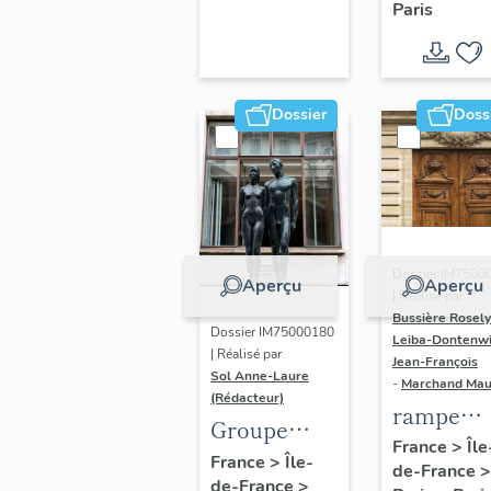
Paris
Dondel e
Roger
Dhuit
Dossier
Doss
Dossier IM7500
Aperçu
Aperçu
| Réalisé par
Bussière Rosel
Dossier IM75000180
Leiba-Dontenwi
| Réalisé par
Jean-François
Sol Anne-Laure
-
Marchand Ma
(Rédacteur)
rampe
Groupe
d'appui,
France
>
Île
sculpté :
France
>
Île-
de-France
>
escalier 
de-France
>
Les