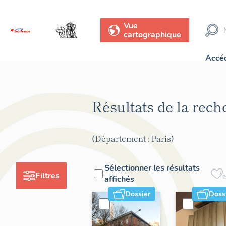
Vue
cartographique
Accéd
Résultats de la rec
(Département : Paris)
Sélectionner les résultats
Filtres
affichés
Dossier
Doss