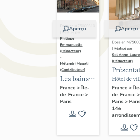
Dossier IA75000310
Aperçu
Aperçu
| Réalisé par
Philippe
Dossier IM7500
Emmanuelle
| Réalisé par
(Rédacteur)
Sol Anne-Laure
-
(Rédacteur)
Mélandri Magali
Présenta
(Contributeur)
du mobili
Les bains
Hôtel de vil
de la mai
douches
annexe
France
>
Île
France
>
Île-
de-France
>
de-France
>
annexe
municipaux
Paris
>
Pari
Paris
de la ville
14e
de Paris
arrondisse