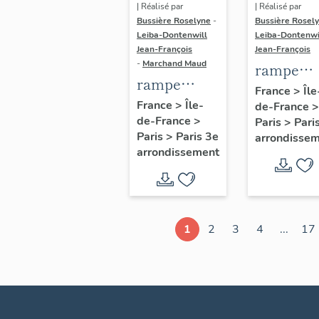
| Réalisé par
| Réalisé par
Bussière Roselyne
-
Bussière Rosel
Leiba-Dontenwill
Leiba-Dontenwi
Jean-François
Jean-François
-
Marchand Maud
rampe
rampe
d'appui,
France
>
Île
d'appui,
France
>
Île-
de-France
>
escalier 
de-France
>
escalier de
Paris
>
Pari
la maison
Paris
>
Paris 3e
arrondisse
la maison à
porte
arrondissement
porte
cochère
cochère
dite hôtel
(non étudié)
de Bence
(non étud
1
2
3
4
...
17