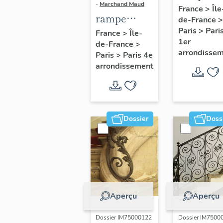
-
Marchand Maud
d'appui,
France
>
Île
rampe
de-France
>
escalier 
d'appui,
Paris
>
Pari
France
>
Île-
la maison
1er
de-France
>
escalier de
porte
arrondisse
Paris
>
Paris 4e
la maison à
cochère
arrondissement
porte
(non étud
cochère
dite hôtel
Charpentier
Dossier
Doss
(non étudié)
Aperçu
Aperçu
Dossier IM75000122
Dossier IM7500