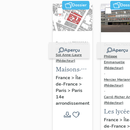
Dossier
Doss
Dossier IA75000261
Dossier IA7500
| Réalisé par
Aperçu
Aperçu
| Réalisé par
Sol Anne-Laure
Philippe
(Rédacteur)
Emmanuelle
Maisons-
(Rédacteur)
-
immeubles
France
>
Île-
Mercier Marian
de-France
>
(Rédacteur)
Paris
>
Paris
-
14e
Carré-Richer An
arrondissement
(Rédacteur)
Les lycée
parisiens
France
>
Île
de-France
>
Jean-Cla