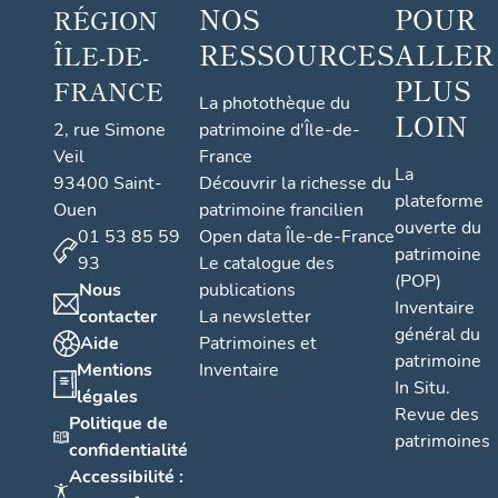
NOS
POUR
RÉGION
RESSOURCES
ALLER
ÎLE-DE-
PLUS
FRANCE
La photothèque du
LOIN
2, rue Simone
patrimoine d'Île-de-
Veil
France
La
93400 Saint-
Découvrir la richesse du
plateforme
Ouen
patrimoine francilien
ouverte du
01 53 85 59
Open data Île-de-France
patrimoine
93
Le catalogue des
(POP)
Nous
publications
Inventaire
contacter
La newsletter
général du
Aide
Patrimoines et
patrimoine
Mentions
Inventaire
In Situ.
légales
Revue des
Politique de
patrimoines
confidentialité
Accessibilité :