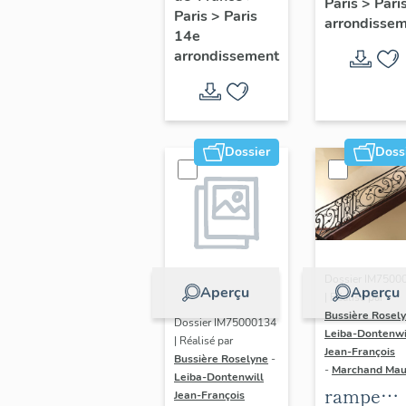
Paris
>
Pari
l' hôtel d
Paris
>
Paris
Adolescents
arrondisse
Sandrevil
14e
arrondissement
(non étud
Dossier
Doss
Dossier IM7500
Aperçu
Aperçu
| Réalisé par
Bussière Rosel
Dossier IM75000134
Leiba-Dontenwi
| Réalisé par
Jean-François
Bussière Roselyne
-
-
Marchand Ma
Leiba-Dontenwill
rampe
Jean-François