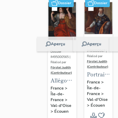
Dossier
Dossier
Aperçu
Aperçu
Dossier
IM95000567 |
Dossier
Réalisé par
IM95000565 |
Förstel Judith
Réalisé par
(Contributeur)
Förstel Judith
Portrait
(Contributeur)
Allégories
du roi
France
>
du
Île-de-
Henri IV
France
>
France
>
Île-de-
Toucher
Val-d'Oise
France
>
et de la
>
Écouen
Val-d'Oise
Vue.
>
Écouen