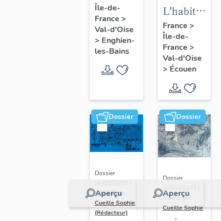
Île-de-
d'Enghien-
L'habitat
France
>
les-Bains
d'Ecouen
France
>
Val-d'Oise
Île-de-
>
Enghien-
France
>
les-Bains
Val-d'Oise
>
Écouen
Dossier
Dossier
Dossier
Dossier
IA95000416 |
IA95000177 |
Aperçu
Aperçu
Réalisé par
Réalisé par
Cueille Sophie
Cueille Sophie
(Rédacteur)