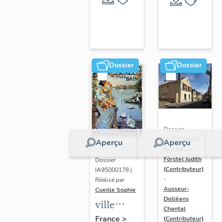
Dossier
Dossier
Dossier
IA95000425 |
Aperçu
Aperçu
Réalisé par
Förstel Judith
Dossier
(Contributeur)
IA95000178 |
-
Réalisé par
Ausseur-
Cueille Sophie
Dolléans
ville
Chantal
thermale
France
>
(Contributeur)