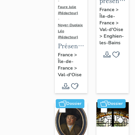
présentatio
-
Faure Julie
de
France
>
(Rédacteur)
Île-de-
l'étude
-
France
>
du
Noyer-Duplaix
Val-d'Oise
Léo
patrimoine
>
Enghien-
(Rédacteur)
d'Enghien-
les-Bains
Présentation
Les-
de
France
>
Bains
Île-de-
l'étude
France
>
du
Val-d'Oise
patrimoine
de
l'agglomération
de
Dossier
Dossier
Cergy-
Pontoise