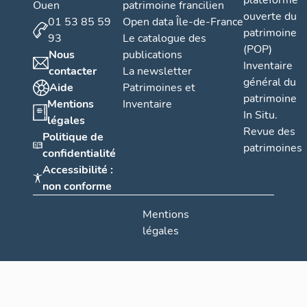
plateforme
Ouen
patrimoine francilien
ouverte du
01 53 85 59
Open data Île-de-France
patrimoine
93
Le catalogue des
(POP)
Nous
publications
Inventaire
contacter
La newsletter
général du
Aide
Patrimoines et
patrimoine
Mentions
Inventaire
In Situ.
légales
Revue des
Politique de
patrimoines
confidentialité
Accessibilité :
non conforme
Mentions
légales