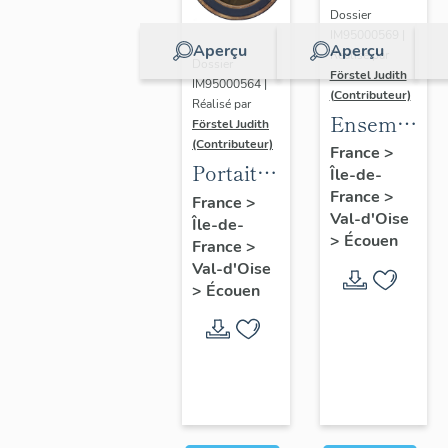
Dossier
IM95000569 |
Aperçu
Aperçu
Réalisé par
Dossier
Förstel Judith
IM95000564 |
(Contributeur)
Réalisé par
Ensemble
Förstel Judith
(Contributeur)
des
France
>
Portait
Île-de-
verrières
d'homme
France
>
France
>
du
Val-d'Oise
Île-de-
en
XVIIIe
>
Écouen
France
>
médaillon
siècle
Val-d'Oise
ovale.
>
Écouen