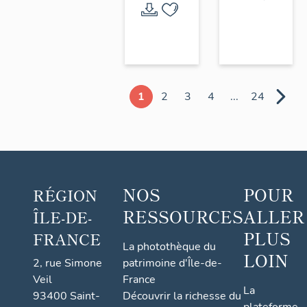
1
2
3
4
...
24
NOS
POUR
RÉGION
RESSOURCES
ALLER
ÎLE-DE-
PLUS
FRANCE
La photothèque du
LOIN
2, rue Simone
patrimoine d'Île-de-
Veil
France
La
93400 Saint-
Découvrir la richesse du