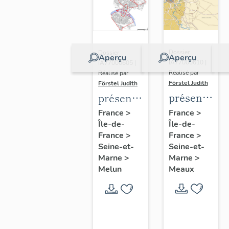
Dossier
Dossier
Aperçu
Aperçu
IA77000610 |
IA77000605 |
Réalisé par
Réalisé par
Förstel Judith
Förstel Judith
présentatio
présentation
de
de
France
>
France
>
Île-de-
l'étude
Île-de-
l'étude
France
>
France
>
du
du
Seine-et-
Seine-et-
patrimoine
patrimoine
Marne
>
Marne
>
de
de
Meaux
Melun
Meaux
Melun