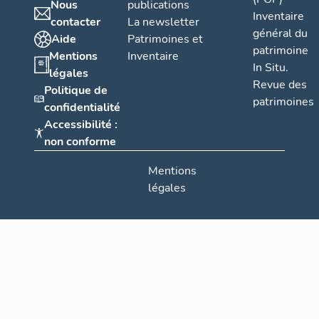
Nous
publications
Inventaire
contacter
La newsletter
général du
Aide
Patrimoines et
patrimoine
Mentions
Inventaire
In Situ.
légales
Revue des
Politique de
patrimoines
confidentialité
Accessibilité :
non conforme
Mentions
légales