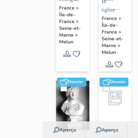
le
de la
Notre-
France
>
mobilier
église
Île-de-
collégiale
Dame
de
paroissiale
France
>
France
>
Notre-
Île-de-
l'église
Saint-
Seine-et-
France
>
Dame
Saint-
Aspais
Marne
>
Seine-et-
Melun
Aspais
Marne
>
Melun
Dossier
Dossier
Aperçu
Aperçu
Dossier
IA77000612 |