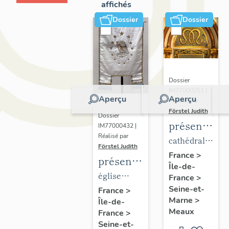
affichés
Dossier
Dossier
Dossier
IM77000251 |
Aperçu
Aperçu
Réalisé par
Förstel Judith
Dossier
présentatio
IM77000432 |
Réalisé par
du
cathédrale
Förstel Judith
mobilier
Saint-
France
>
présentation
Île-de-
de la
Etienne
du
église
France
>
cathédrale
mobilier
Seine-et-
paroissiale
France
>
de
Marne
>
Île-de-
de
Notre-
Meaux
Meaux
France
>
l'église
Dame du
Seine-et-