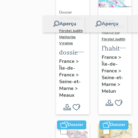
Dossier
IA77000682 |
Dossier
Aperçu
Aperçu
Réalisé par
IA77000603 |
Förstel Judith
-
Réalisé par
Malherbe
Förstel Judith
Virginie
l'habitat
dossier
à Melun
France
>
collectif
France
>
Île-de-
Île-de-
sur les
France
>
France
>
cours
Seine-et-
Seine-et-
Marne
>
communes
Marne
>
Melun
du
Meaux
Faubourg
Saint-
Nicolas
Dossier
Dossier