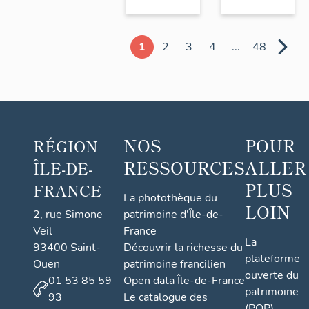
1
2
3
4
...
48
NOS
POUR
RÉGION
RESSOURCES
ALLER
ÎLE-DE-
PLUS
FRANCE
La photothèque du
LOIN
2, rue Simone
patrimoine d'Île-de-
Veil
France
La
93400 Saint-
Découvrir la richesse du
plateforme
Ouen
patrimoine francilien
ouverte du
01 53 85 59
Open data Île-de-France
patrimoine
93
Le catalogue des
(POP)