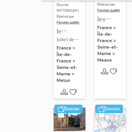
Réalisé par
Dossier
Förstel Judith
IM77000169 |
Réalisé par
les
Förstel Judith
maisons
France
>
le
Île-de-
et
mobilier
hôtel de
France
>
immeubles
de l'hôtel
Seine-et-
ville
France
>
de
Marne
>
Île-de-
de ville
Meaux
Meaux
France
>
Seine-et-
Marne
>
Melun
Dossier
Dossier