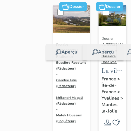
Dossier
Dossier
Dossier
IA78002174 |
Dossier
Réalisé par
IA78002272 |
Aperçu
Aperçu
Bussière
Réalisé par
Roselyne
Bussière Roselyne
La ville
(Rédacteur)
-
de
France
>
Gandini Julie
Île-de-
Mantes-
(Rédacteur)
France
>
-
la-Jolie
Yvelines
>
Mélandri Magali
(Rédacteur)
Mantes-
-
la-Jolie
Malek Houssam
(Enquêteur)
-