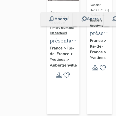
Dossier
IA78002133 |
Dossier
Réalisé par
IA78002210 |
Aperçu
Aperçu
Bussière
Réalisé par
Roselyne
Timery Joumana
présentat
(Rédacteur)
du
présentation
France
>
Île-de-
diagnostic
de l'étude
France
>
Île-
France
>
patrimonia
de-France
>
d'Elisabethville
Yvelines
Yvelines
>
urbain
Aubergenville
et
paysager
de
Seine-
Aval