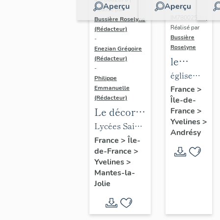
Aperçu
Aperçu
Dossier
Réalisé par
IM78002588 |
Bussière Roselyne
Réalisé par
(Rédacteur)
Bussière
-
Roselyne
Enezian Grégoire
le
(Rédacteur)
-
mobilier
église
Philippe
de
paroissiale
Emmanuelle
France
>
(Rédacteur)
Île-de-
l'église
Saint-
Le décor
France
>
Saint-
Germain
Yvelines
>
des lycées
Lycées Saint-
Germain-
Andrésy
de Mantes
Exupéry et
France
>
Île-
de-
de-France
>
Jean Rostand
Paris
Yvelines
>
(liste
Mantes-la-
supplémen
Jolie