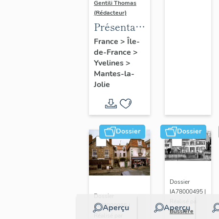
Gentili Thomas
(Rédacteur)
Présentation
de l'étude
France
>
Île-
de-France
>
Yvelines
>
Mantes-la-
Jolie
Dossier
Dossier
Dossier
IA78000495 |
Dossier
Réalisé par
IA78000985 |
Aperçu
Aperçu
Bussière
Réalisé par