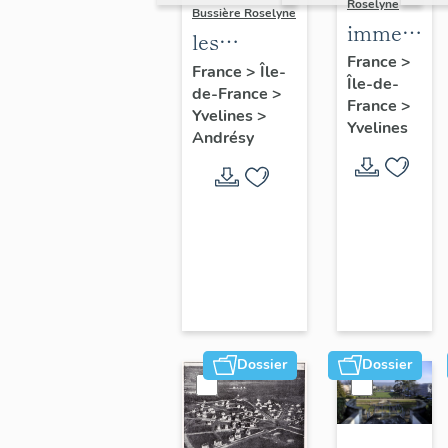
Roselyne
Bussière Roselyne
immeubles
les
maisons,
France
>
immeubles,
France
>
Île-
Île-de-
fermes
de-France
>
maisons et
France
>
Yvelines
>
fermes du
Yvelines
Andrésy
canton
d'Andrésy
Dossier
Dossier