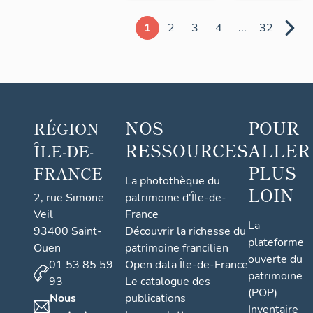
1
2
3
4
...
32
NOS
POUR
RÉGION
RESSOURCES
ALLER
ÎLE-DE-
PLUS
FRANCE
La photothèque du
LOIN
2, rue Simone
patrimoine d'Île-de-
Veil
France
La
93400 Saint-
Découvrir la richesse du
plateforme
Ouen
patrimoine francilien
ouverte du
01 53 85 59
Open data Île-de-France
patrimoine
93
Le catalogue des
(POP)
Nous
publications
Inventaire