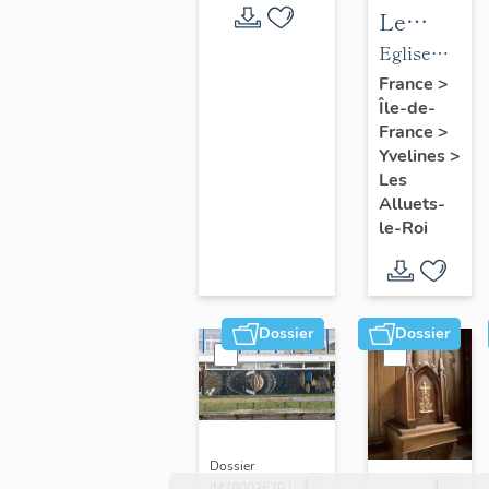
Le
mobilier
Eglise
de
paroissiale
France
>
Île-de-
l'église
Saint-
France
>
paroissial
Nicolas
Yvelines
>
Saint-
Les
Nicolas
Alluets-
le-Roi
Dossier
Dossier
Dossier
IM78002670 |