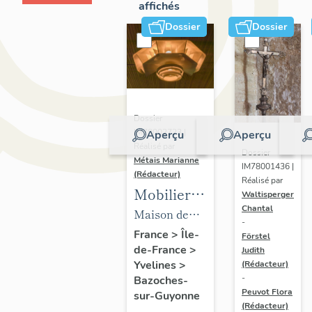
affichés
Dossier
Dossier
Dossier
IM78002723 |
Aperçu
Aperçu
Réalisé par
Dossier
Métais Marianne
IM78001436 |
(Rédacteur)
Réalisé par
Mobilier
Waltisperger
Chantal
de la
Maison de
-
maison
villégiature
France
>
Île-
Förstel
de-France
>
Louis
Judith
dite maison
Yvelines
>
(Rédacteur)
Carré
Louis Carré
-
Bazoches-
Peuvot Flora
sur-Guyonne
(Rédacteur)