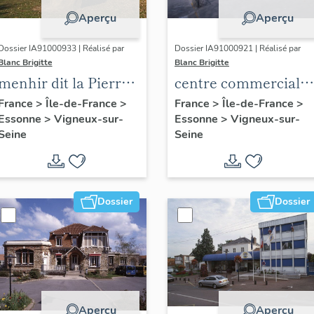
Aperçu
Aperçu
Dossier IA91000933 | Réalisé par
Dossier IA91000921 | Réalisé par
Blanc Brigitte
Blanc Brigitte
menhir dit la Pierre-
centre commercial
à-Mousseau
de la Croix Blanche
France
>
Île-de-France
>
France
>
Île-de-France
>
Essonne
>
Vigneux-sur-
Essonne
>
Vigneux-sur-
Seine
Seine
Dossier
Dossier
Aperçu
Aperçu