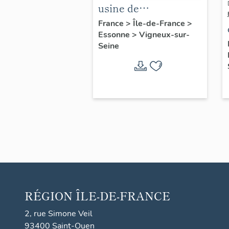
usine de
construction navale
France
>
Île-de-France
>
Essonne
>
Vigneux-sur-
de la Compagnie des
Seine
Sablières de la
Seine, actuellement
usine de
transformation de
vieux papiers
RÉGION
ÎLE-DE-FRANCE
2, rue Simone Veil
93400 Saint-Ouen