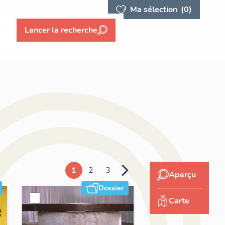
Ma sélection
(0)
s
Lancer la recherche
1
2
3
Aperçu
Dossier
Carte