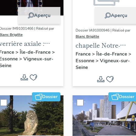
Aperçu
Aperçu
Dossier IM91001466 | Réalisé par
Dossier IA91000946 | Réalisé par
Blanc Brigitte
Blanc Brigitte
verrière axiale :
chapelle Notre-
Saint Pierre
France
>
Île-de-France
>
Dame-des-Sables
France
>
Île-de-France
>
Essonne
>
Vigneux-sur-
Essonne
>
Vigneux-sur-
Seine
Seine
Dossier
Dossier