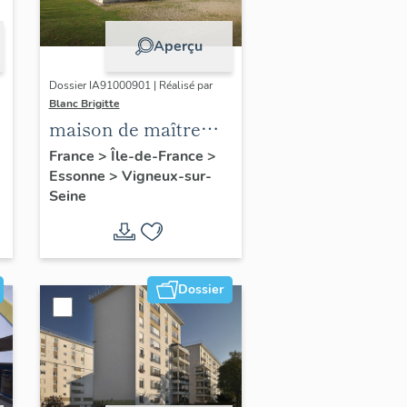
Aperçu
Dossier IA91000901 | Réalisé par
Blanc Brigitte
maison de maître
dite château de Port-
France
>
Île-de-France
>
Essonne
>
Vigneux-sur-
Courcel
Seine
Dossier