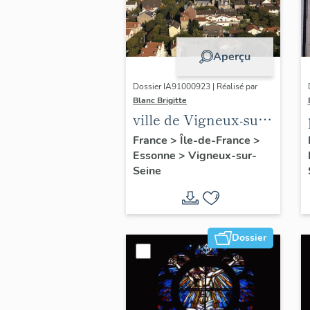
Aperçu
Dossier IA91000923 | Réalisé par
Blanc Brigitte
ville de Vigneux-sur-
Seine
France
>
Île-de-France
>
Essonne
>
Vigneux-sur-
Seine
Dossier