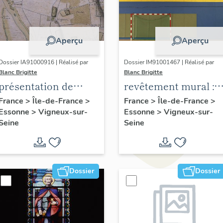
Aperçu
Aperçu
Dossier IA91000916 | Réalisé par
Dossier IM91001467 | Réalisé par
Blanc Brigitte
Blanc Brigitte
présentation de
revêtement mural :
l'étude du
La course à pied
France
>
Île-de-France
>
France
>
Île-de-France
>
Essonne
>
Vigneux-sur-
Essonne
>
Vigneux-sur-
patrimoine de
Seine
Seine
Vigneux-sur-Seine
Dossier
Dossier