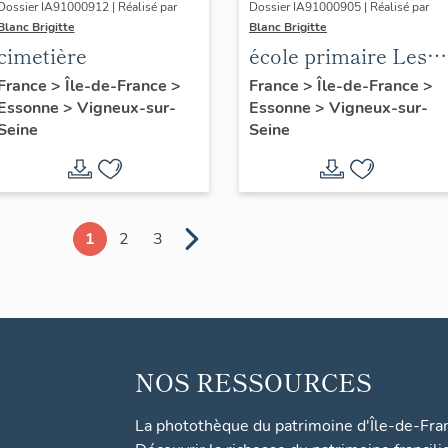
Dossier IA91000912 | Réalisé par
Dossier IA91000905 | Réalisé par
Blanc Brigitte
Blanc Brigitte
cimetière
école primaire Les
Rouvres
France
>
Île-de-France
>
France
>
Île-de-France
>
Essonne
>
Vigneux-sur-
Essonne
>
Vigneux-sur-
Seine
Seine
1
2
3
NOS RESSOURCES
La photothèque du patrimoine d'Île-de-Fra