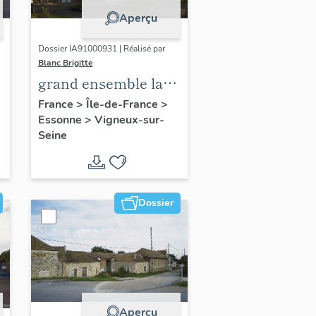
Aperçu
Dossier IA91000931 | Réalisé par
Blanc Brigitte
grand ensemble la
Prairie de l'Oly
France
>
Île-de-France
>
Essonne
>
Vigneux-sur-
Seine
Dossier
Aperçu