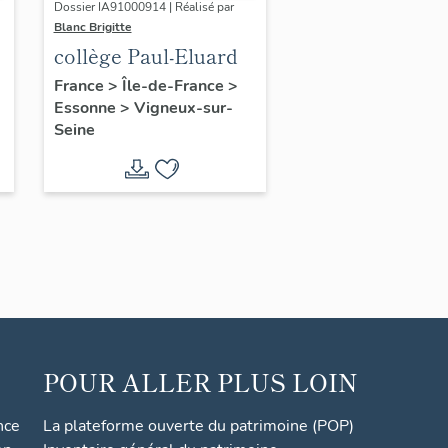
Dossier IA91000914 | Réalisé par
Blanc Brigitte
collège Paul-Eluard
France
>
Île-de-France
>
Essonne
>
Vigneux-sur-
Seine
POUR ALLER PLUS LOIN
nce
La plateforme ouverte du patrimoine (POP)