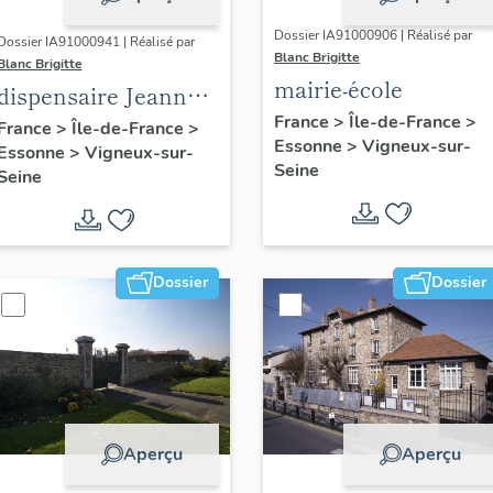
Dossier IA91000906 | Réalisé par
Dossier IA91000941 | Réalisé par
Blanc Brigitte
Blanc Brigitte
mairie-école
dispensaire Jeanne
France
>
Île-de-France
>
d'Arc
France
>
Île-de-France
>
Essonne
>
Vigneux-sur-
Essonne
>
Vigneux-sur-
Seine
Seine
Dossier
Dossier
Aperçu
Aperçu