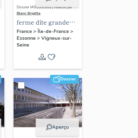
Dossier IA91000908 | Réalisé par
Blanc Brigitte
ferme dite grande
ferme de Noisy
France
>
Île-de-France
>
Essonne
>
Vigneux-sur-
Seine
Dossier
Aperçu