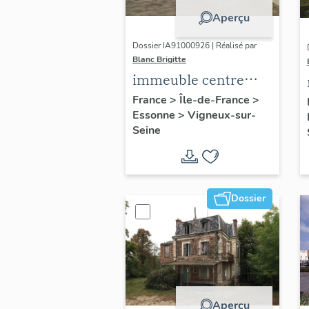
Aperçu
Dossier IA91000926 | Réalisé par
Blanc Brigitte
immeuble centre
d'action sociale
France
>
Île-de-France
>
Essonne
>
Vigneux-sur-
Seine
Dossier
Aperçu