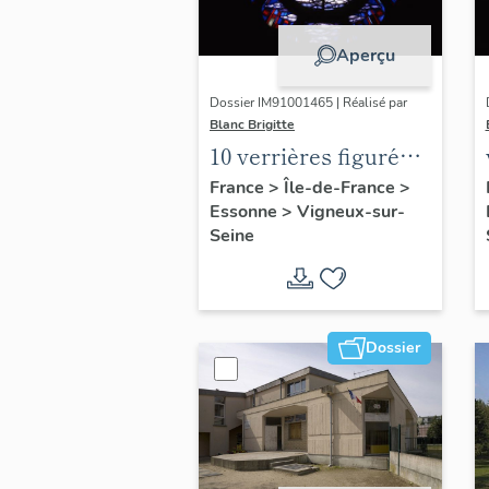
Aperçu
Dossier IM91001465 | Réalisé par
Blanc Brigitte
10 verrières figurées
: Vie du Christ, Vie
France
>
Île-de-France
>
Essonne
>
Vigneux-sur-
de la Vierge
Seine
Dossier