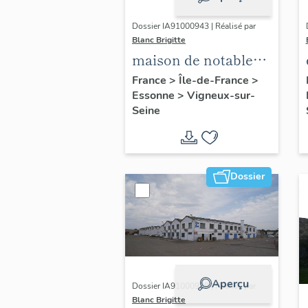
Dossier IA91000943 | Réalisé par
Blanc Brigitte
maison de notable
dite maison Piketty
France
>
Île-de-France
>
Essonne
>
Vigneux-sur-
ou château des
Seine
Sablières, la Pierre à
Mousseau
Dossier
Aperçu
Dossier IA91000939 | Réalisé par
Blanc Brigitte