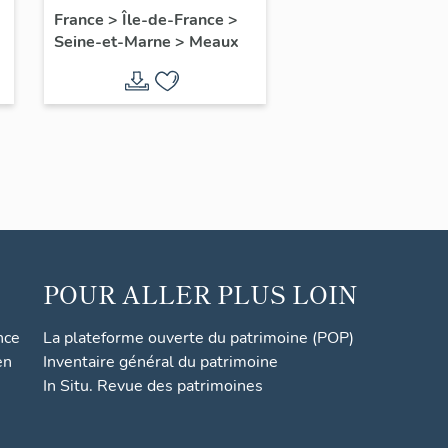
conservés dans les
France
>
Île-de-France
>
Seine-et-Marne
>
Meaux
tiroirs muraux du
Vieux Chapitre
POUR ALLER PLUS LOIN
nce
La plateforme ouverte du patrimoine (POP)
en
Inventaire général du patrimoine
In Situ. Revue des patrimoines