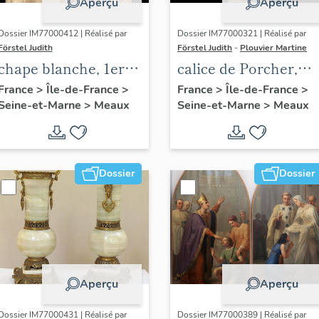
Aperçu
Aperçu
Dossier IM77000412 | Réalisé par
Dossier IM77000321 | Réalisé par
Förstel Judith
Förstel Judith
-
Plouvier Martine
chape blanche, 1ere
calice de Porcher,
moitié du 20e siècle
vers 1762
France
>
Île-de-France
>
France
>
Île-de-France
>
Seine-et-Marne
>
Meaux
Seine-et-Marne
>
Meaux
Dossier
Dossier
Aperçu
Aperçu
Dossier IM77000431 | Réalisé par
Dossier IM77000389 | Réalisé par