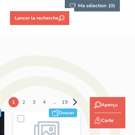
Ma sélection
(0)
s
Lancer la recherche
1
2
3
4
...
19
Aperçu
Dossier
Carte