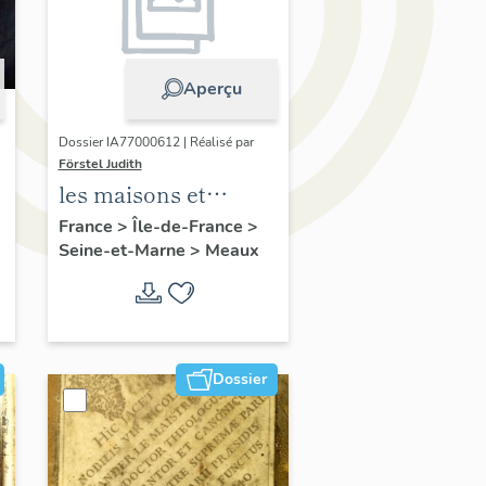
Aperçu
Dossier IA77000612 | Réalisé par
Förstel Judith
les maisons et
immeubles de
France
>
Île-de-France
>
Seine-et-Marne
>
Meaux
Meaux
Dossier