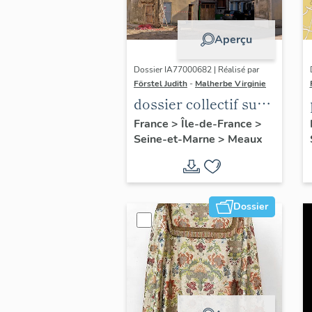
Aperçu
Dossier IA77000682 | Réalisé par
Förstel Judith
-
Malherbe Virginie
dossier collectif sur
les cours communes
France
>
Île-de-France
>
Seine-et-Marne
>
Meaux
du Faubourg Saint-
Nicolas
Dossier