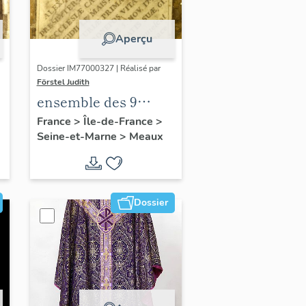
Aperçu
Dossier IM77000327 | Réalisé par
Förstel Judith
ensemble des 9
dalles funéraires de
France
>
Île-de-France
>
Seine-et-Marne
>
Meaux
la 1ere chapelle sud
Dossier