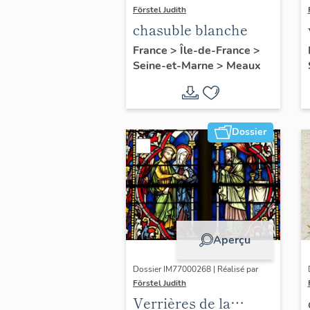
Förstel Judith
chasuble blanche
France
>
Île-de-France
>
Seine-et-Marne
>
Meaux
Dossier
Aperçu
Dossier IM77000268 | Réalisé par
Förstel Judith
Verrières de la