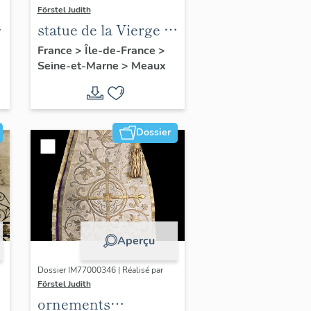
Förstel Judith
statue de la Vierge à
l'Enfant
France
>
Île-de-France
>
Seine-et-Marne
>
Meaux
n
Dossier
Aperçu
Dossier IM77000346 | Réalisé par
Förstel Judith
ornements