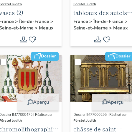
Förstel Judith
Förstel Judith
vases (2)
tableaux des autels
du jubé : sainte
France
>
Île-de-France
>
France
>
Île-de-France
>
Seine-et-Marne
>
Meaux
Seine-et-Marne
>
Meaux
Céline et saint Faro
Dossier
Dossier
Aperçu
Aperçu
Dossier IM77000475 | Réalisé par
Dossier IM77000295 | Réalisé par
Förstel Judith
Förstel Judith
chromolithographies
châsse de saint