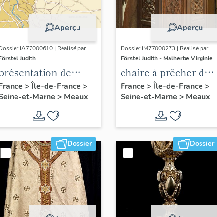
Aperçu
Aperçu
Dossier IA77000610 | Réalisé par
Dossier IM77000273 | Réalisé par
Förstel Judith
Förstel Judith
-
Malherbe Virginie
présentation de
chaire à prêcher des
l'étude du
Trinitaires
France
>
Île-de-France
>
France
>
Île-de-France
>
Seine-et-Marne
>
Meaux
Seine-et-Marne
>
Meaux
patrimoine de
Meaux
Dossier
Dossier