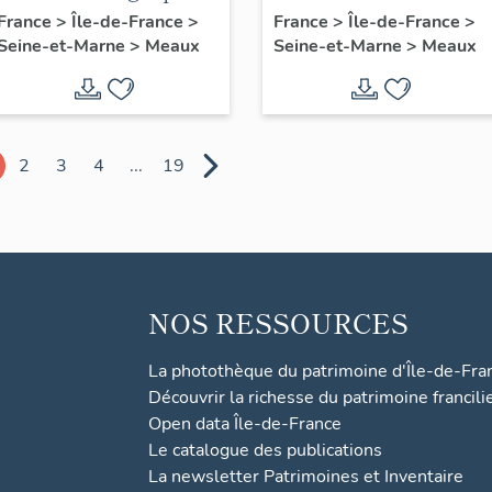
: armoiries d'évêques
Faron et d'autres
France
>
Île-de-France
>
France
>
Île-de-France
>
Seine-et-Marne
>
Meaux
Seine-et-Marne
>
Meaux
et du pape Pie X
saints meldois
2
3
4
...
19
NOS RESSOURCES
La photothèque du patrimoine d'Île-de-Fra
Découvrir la richesse du patrimoine francili
Open data Île-de-France
Le catalogue des publications
La newsletter Patrimoines et Inventaire