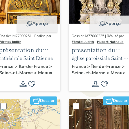
Aperçu
Aperçu
Dossier IM77000251 | Réalisé par
Dossier IM77000235 | Réalisé par
Förstel Judith
Förstel Judith
-
Hubert Nathalie
présentation du
présentation du
mobilier de la
mobilier de l'église
cathédrale Saint-Etienne
église paroissiale Saint-
cathédrale de Meaux
Saint-Nicolas de
Nicolas de Meaux
France
>
Île-de-France
>
France
>
Île-de-France
>
Seine-et-Marne
>
Meaux
Seine-et-Marne
>
Meaux
Meaux
Dossier
Dossier