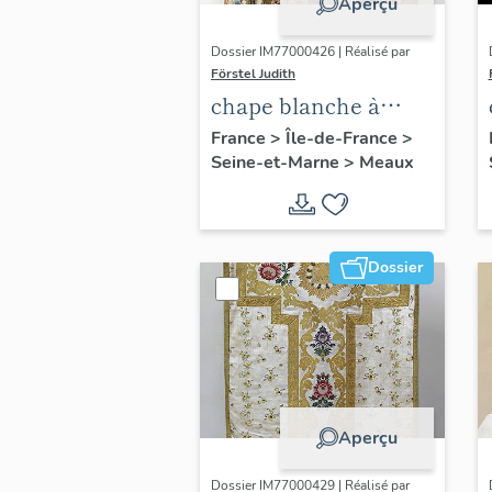
Aperçu
Dossier IM77000426 | Réalisé par
Förstel Judith
chape blanche à
fleurs
France
>
Île-de-France
>
Seine-et-Marne
>
Meaux
Dossier
Aperçu
Dossier IM77000429 | Réalisé par