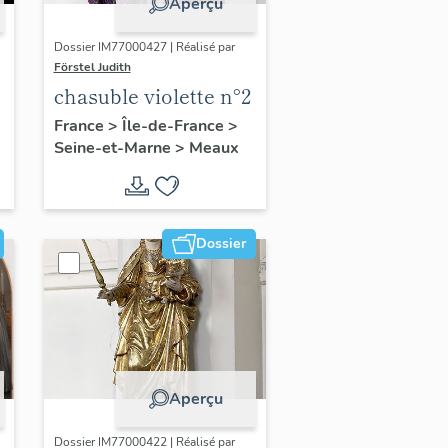
Aperçu
Dossier IM77000427 | Réalisé par
Förstel Judith
chasuble violette n°2
France
>
Île-de-France
>
Seine-et-Marne
>
Meaux
Dossier
Aperçu
Dossier IM77000422 | Réalisé par