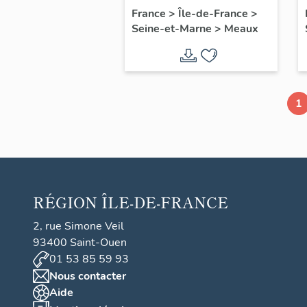
chapelle axiale
France
>
Île-de-France
>
Seine-et-Marne
>
Meaux
1
RÉGION
ÎLE-DE-FRANCE
2, rue Simone Veil
93400 Saint-Ouen
01 53 85 59 93
Nous contacter
Aide