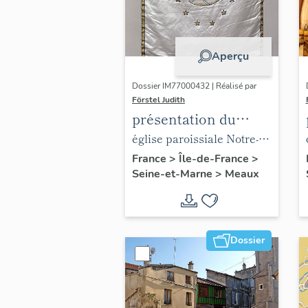
Aperçu
Dossier IM77000432 | Réalisé par
Förstel Judith
présentation du
mobilier de l'église
église paroissiale Notre-
paroissiale Notre-
Dame du Marché
France
>
Île-de-France
>
Seine-et-Marne
>
Meaux
Dame du Marché
Dossier