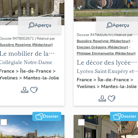
Aperçu
Aperçu
Dossier IM78002670 | Réalisé par
Dossier IM78002671 | Réalisé par
Bussière Roselyne (Rédacteur)
-
Bussière Roselyne (Rédacteur)
Enezian Grégoire (Rédacteur)
-
Le mobilier de la
Philippe Emmanuelle (Rédacteur)
collégiale
Le décor des lycées
Collégiale Notre-Dame
de Mantes
Lycées Saint-Exupéry et
France
>
Île-de-France
>
Yvelines
>
Mantes-la-Jolie
Jean Rostand
France
>
Île-de-France
>
Yvelines
>
Mantes-la-Jolie
Dossier
Dossier