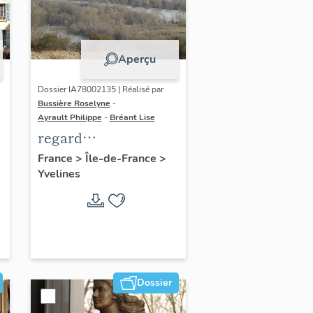
Aperçu
Dossier IA78002135 | Réalisé par
Bussière Roselyne
-
Ayrault Philippe
-
Bréant Lise
regard
photographique sur
France
>
Île-de-France
>
Yvelines
le territoire de Seine-
Aval
Dossier