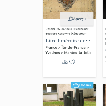
Aperçu
Dossier IM78002681 | Réalisé par
Bussière Roselyne (Rédacteur)
Litre funéraire du
prince de Conti
France
>
Île-de-France
>
Yvelines
>
Mantes-la-Jolie
Dossier