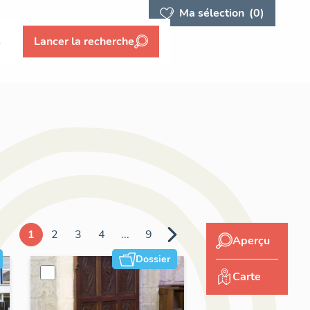
Ma sélection
(0)
s
Lancer la recherche
1
2
3
4
...
9
Aperçu
Dossier
Carte