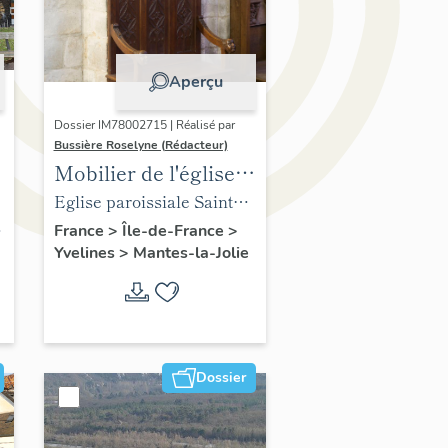
Aperçu
Dossier IM78002715 | Réalisé par
Bussière Roselyne (Rédacteur)
Mobilier de l'église
Sainte-Anne de
Eglise paroissiale Sainte-
Gassicourt
Anne
France
>
Île-de-France
>
Yvelines
>
Mantes-la-Jolie
Dossier