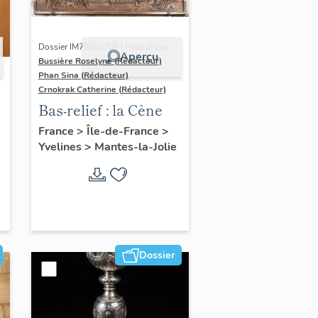
Dossier IM78002709 | Réalisé par
Aperçu
Bussière Roselyne (Rédacteur)
-
Phan Sina (Rédacteur)
-
Crnokrak Catherine (Rédacteur)
Bas-relief : la Cène
France
>
Île-de-France
>
Yvelines
>
Mantes-la-Jolie
Dossier