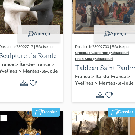
Aperçu
Aperçu
Dossier IM78002717 | Réalisé par
Dossier IM78002703 | Réalisé par
Crnokrak Catherine (Rédacteur)
-
Sculpture : la Ronde
Phan Sina (Rédacteur)
France
>
Île-de-France
>
Tableau Saint Paul à
Yvelines
>
Mantes-la-Jolie
Athènes
France
>
Île-de-France
>
Yvelines
>
Mantes-la-Jolie
Dossier
Dossier