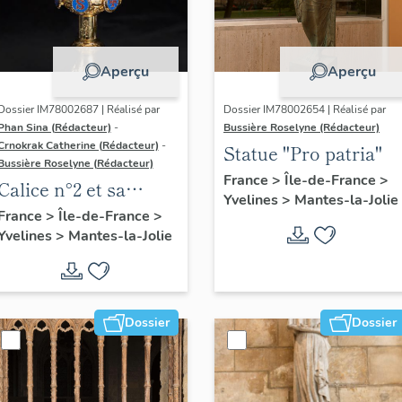
Aperçu
Aperçu
Dossier IM78002687 | Réalisé par
Dossier IM78002654 | Réalisé par
Phan Sina (Rédacteur)
-
Bussière Roselyne (Rédacteur)
Crnokrak Catherine (Rédacteur)
-
Statue "Pro patria"
Bussière Roselyne (Rédacteur)
France
>
Île-de-France
>
Calice n°2 et sa
Yvelines
>
Mantes-la-Jolie
patène
France
>
Île-de-France
>
Yvelines
>
Mantes-la-Jolie
Dossier
Dossier