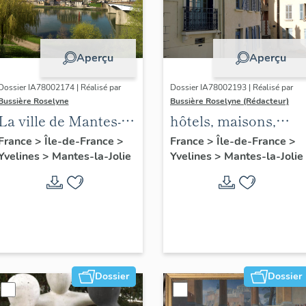
Aperçu
Aperçu
Dossier IA78002174 | Réalisé par
Dossier IA78002193 | Réalisé par
Bussière Roselyne
Bussière Roselyne (Rédacteur)
La ville de Mantes-la-
hôtels, maisons,
Jolie
immeubles
France
>
Île-de-France
>
France
>
Île-de-France
>
Yvelines
>
Mantes-la-Jolie
Yvelines
>
Mantes-la-Jolie
Dossier
Dossier