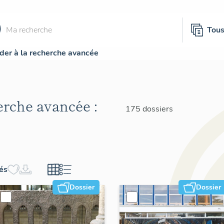
Tou
der à la recherche avancée
herche avancée :
175 dossiers
hés
Dossier
Dossier