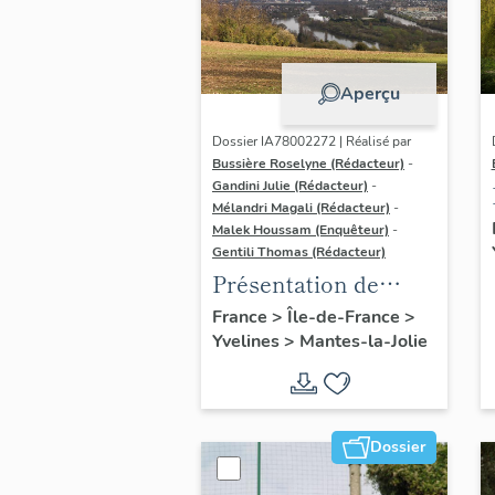
Aperçu
Dossier IA78002272 | Réalisé par
Bussière Roselyne (Rédacteur)
-
Gandini Julie (Rédacteur)
-
Mélandri Magali (Rédacteur)
-
Malek Houssam (Enquêteur)
-
Gentili Thomas (Rédacteur)
Présentation de
l'étude
France
>
Île-de-France
>
Yvelines
>
Mantes-la-Jolie
Dossier