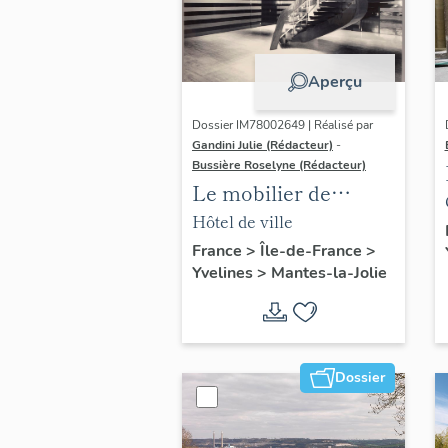
Aperçu
Dossier IM78002649 | Réalisé par
Gandini Julie (Rédacteur)
-
Bussière Roselyne (Rédacteur)
Le mobilier de
l'hôtel de ville
Hôtel de ville
France
>
Île-de-France
>
Yvelines
>
Mantes-la-Jolie
Dossier