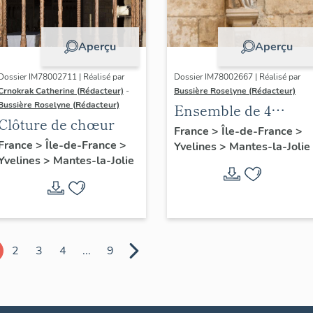
Aperçu
Aperçu
Dossier IM78002711 | Réalisé par
Dossier IM78002667 | Réalisé par
Crnokrak Catherine (Rédacteur)
-
Bussière Roselyne (Rédacteur)
Bussière Roselyne (Rédacteur)
Ensemble de 4
Clôture de chœur
statues
France
>
Île-de-France
>
France
>
Île-de-France
>
Yvelines
>
Mantes-la-Jolie
Yvelines
>
Mantes-la-Jolie
2
3
4
...
9