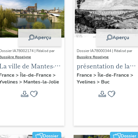
Aperçu
Aperçu
Dossier IA78002174 | Réalisé par
Dossier IA78000344 | Réalisé par
Bussière Roselyne
Bussière Roselyne
La ville de Mantes-la-
présentation de la
Jolie
commune de Buc
France
>
Île-de-France
>
France
>
Île-de-France
>
Yvelines
>
Mantes-la-Jolie
Yvelines
>
Buc
Dossier
Dossier