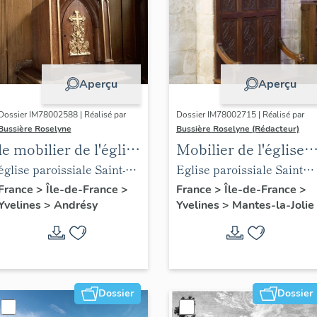
Aperçu
Aperçu
Dossier IM78002588 | Réalisé par
Dossier IM78002715 | Réalisé par
Bussière Roselyne
Bussière Roselyne (Rédacteur)
le mobilier de l'église
Mobilier de l'église
Saint-Germain-de-
Sainte-Anne de
église paroissiale Saint-
Eglise paroissiale Sainte-
Paris (liste
Gassicourt
Germain
Anne
France
>
Île-de-France
>
France
>
Île-de-France
>
Yvelines
>
Andrésy
Yvelines
>
Mantes-la-Jolie
supplémentaire)
Dossier
Dossier