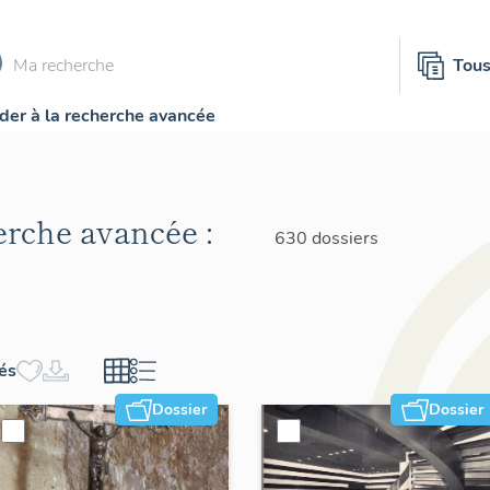
Tou
der à la recherche avancée
herche avancée :
630 dossiers
hés
Dossier
Dossier