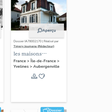
Aperçu
Dossier IA78002170 | Réalisé par
Timery Joumana (Rédacteur)
les maisons
d'Elisabethville
France
>
Île-de-France
>
Yvelines
>
Aubergenville
Dossier