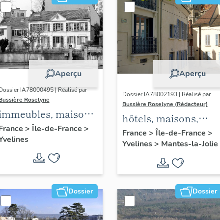
Aperçu
Aperçu
Dossier IA78000495 | Réalisé par
Dossier IA78002193 | Réalisé par
Bussière Roselyne
Bussière Roselyne (Rédacteur)
immeubles, maisons,
hôtels, maisons,
fermes
France
>
Île-de-France
>
immeubles
France
>
Île-de-France
>
Yvelines
Yvelines
>
Mantes-la-Jolie
Dossier
Dossier