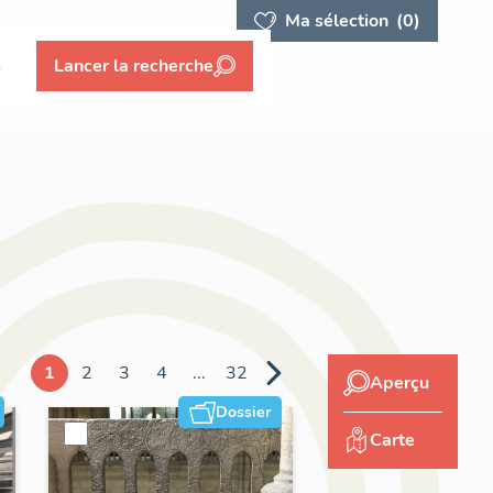
Ma sélection
(0)
s
Lancer la recherche
1
2
3
4
...
32
Aperçu
Dossier
Carte