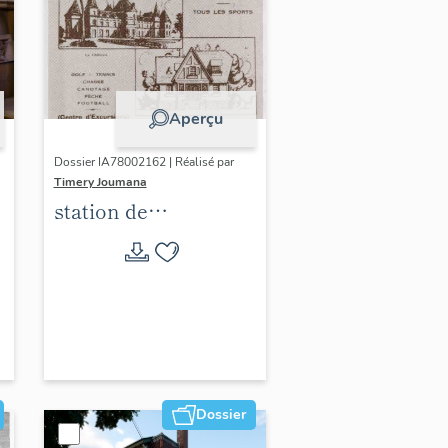
Aperçu
Dossier IA78002162 | Réalisé par
Timery Joumana
station de
villégiature
d'Elisabethville
Dossier