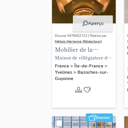
Aperçu
Dossier IM78002723 | Réalisé par
Métais Marianne (Rédacteur)
Mobilier de la
maison Louis Carré
Maison de villégiature dite
maison Louis Carré
France
>
Île-de-France
>
Yvelines
>
Bazoches-sur-
Guyonne
Dossier