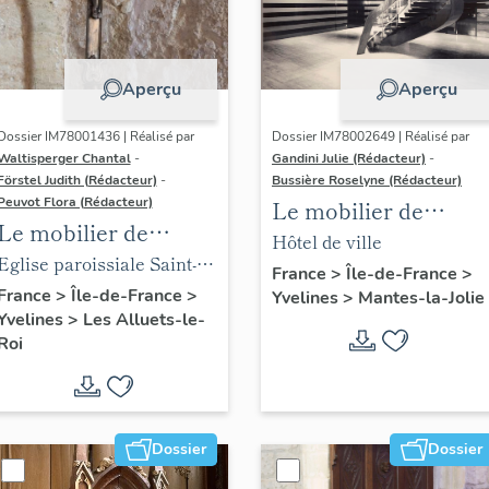
Aperçu
Aperçu
Dossier IM78001436 | Réalisé par
Dossier IM78002649 | Réalisé par
Waltisperger Chantal
-
Gandini Julie (Rédacteur)
-
Förstel Judith (Rédacteur)
-
Bussière Roselyne (Rédacteur)
Peuvot Flora (Rédacteur)
Le mobilier de
Le mobilier de
l'hôtel de ville
Hôtel de ville
l'église paroissiale
Eglise paroissiale Saint-
France
>
Île-de-France
>
Saint-Nicolas
Nicolas
France
>
Île-de-France
>
Yvelines
>
Mantes-la-Jolie
Yvelines
>
Les Alluets-le-
Roi
Dossier
Dossier