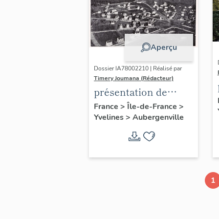
Aperçu
Dossier IA78002210 | Réalisé par
Timery Joumana (Rédacteur)
présentation de
l'étude
France
>
Île-de-France
>
Yvelines
>
Aubergenville
d'Elisabethville
1