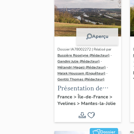
Aperçu
Dossier IA78002272 | Réalisé par
Bussière Roselyne (Rédacteur)
-
Gandini Julie (Rédacteur)
-
Mélandri Magali (Rédacteur)
-
Malek Houssam (Enquêteur)
-
Gentili Thomas (Rédacteur)
Présentation de
l'étude
France
>
Île-de-France
>
Yvelines
>
Mantes-la-Jolie
Dossier