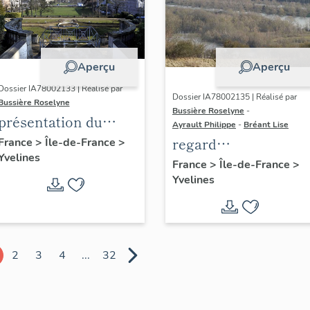
Aperçu
Aperçu
Dossier IA78002133 | Réalisé par
Dossier IA78002135 | Réalisé par
Bussière Roselyne
Bussière Roselyne
-
présentation du
Ayrault Philippe
-
Bréant Lise
diagnostic
regard
France
>
Île-de-France
>
Yvelines
patrimonial, urbain
photographique sur
France
>
Île-de-France
>
et paysager de Seine-
Yvelines
le territoire de Seine
Aval
Aval
2
3
4
...
32