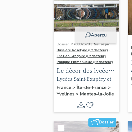
Aperçu
Dossier IM78002670 | Réalisé par
Bussière Roselyne (Rédacteur)
-
Enezian Grégoire (Rédacteur)
-
Philippe Emmanuelle (Rédacteur)
Le décor des lycées
de Mantes
Lycées Saint-Exupéry et
Jean Rostand
France
>
Île-de-France
>
Yvelines
>
Mantes-la-Jolie
Dossier