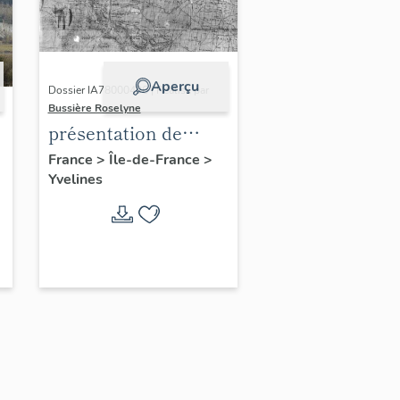
Aperçu
Dossier IA78000496 | Réalisé par
Bussière Roselyne
présentation de
l'étude du
France
>
Île-de-France
>
Yvelines
patrimoine de l'aire
d'étude Versailles
périphérie sud
-