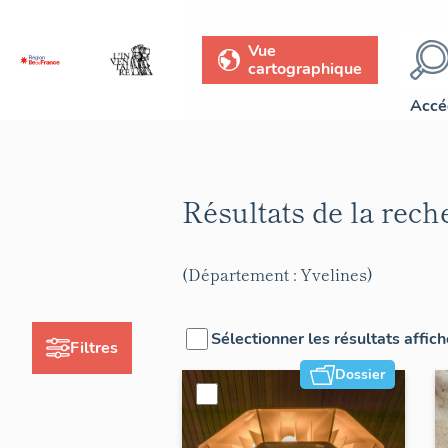
Vue
cartographique
Accé
Résultats de la rec
(Département : Yvelines)
Sélectionner les résultats affic
Filtres
Dossier