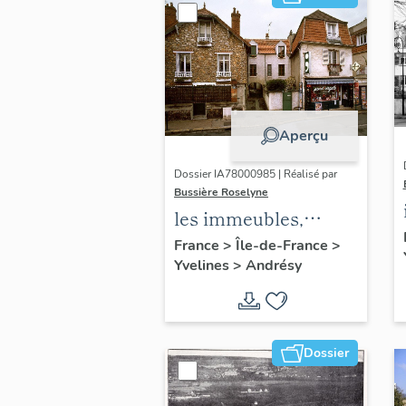
Aperçu
Dossier IA78000985 | Réalisé par
Bussière Roselyne
les immeubles,
maisons et fermes
France
>
Île-de-France
>
Yvelines
>
Andrésy
du canton d'Andrésy
Dossier