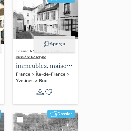
Aperçu
Dossier IA78000345 | Réalisé par
Bussière Roselyne
immeubles, maisons,
fermes
France
>
Île-de-France
>
Yvelines
>
Buc
Dossier