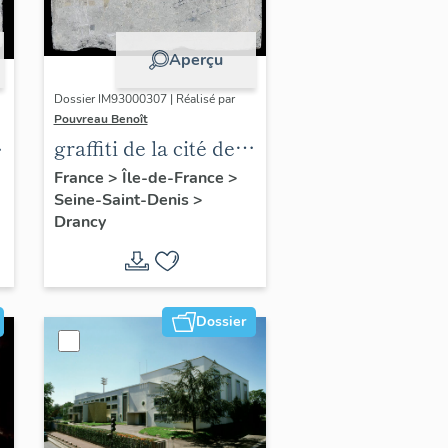
Aperçu
Dossier IM93000307 | Réalisé par
Pouvreau Benoît
graffiti de la cité de
la Muette, dite aussi
France
>
Île-de-France
>
Seine-Saint-Denis
>
camp de Drancy
Drancy
Dossier