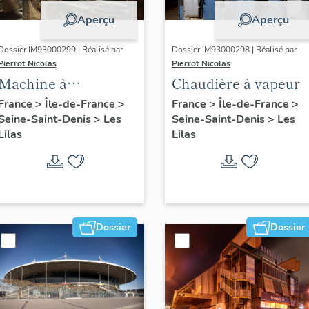
Aperçu
Aperçu
Dossier IM93000299 | Réalisé par
Dossier IM93000298 | Réalisé par
Pierrot Nicolas
Pierrot Nicolas
Machine à
Chaudière à vapeur
déchiqueter et à
France
>
Île-de-France
>
France
>
Île-de-France
>
Seine-Saint-Denis
>
Les
Seine-Saint-Denis
>
Les
épurer
Lilas
Lilas
mécaniquement :
cardeuse
Dossier
Dossier