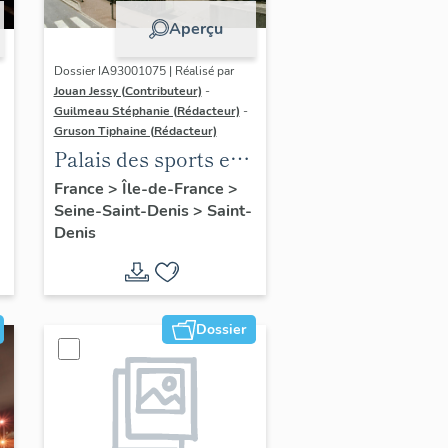
Aperçu
Dossier IA93001075 | Réalisé par
Jouan Jessy (Contributeur)
-
Guilmeau Stéphanie (Rédacteur)
-
Gruson Tiphaine (Rédacteur)
Palais des sports et
stade Auguste
France
>
Île-de-France
>
Seine-Saint-Denis
>
Saint-
Delaune de Saint-
Denis
Denis
Dossier