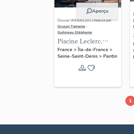
Aperçu
Dossier IA93001101 | Réalisé par
Gruson Tiphaine
-
Guilmeau Stéphanie
Piscine Leclerc,
actuellement piscine
France
>
Île-de-France
>
Seine-Saint-Denis
>
Pantin
Alice-Milliat
1