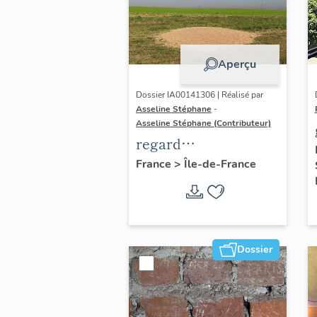
Aperçu
Dossier IA00141306 | Réalisé par
Asseline Stéphane
-
Asseline Stéphane (Contributeur)
regard
photographique sur
France
>
Île-de-France
les paysages de la
Plaine de France.
Dossier