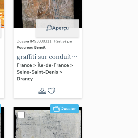
Aperçu
Dossier IM93000311 | Réalisé par
Pouvreau Benoît
graffiti sur conduit
de cheminée
France
>
Île-de-France
>
Seine-Saint-Denis
>
Drancy
Dossier