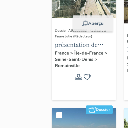
Aperçu
Dossier IA93000663 | Réalisé par
Faure Julie (Rédacteur)
présentation de
l'inventaire de la
France
>
Île-de-France
>
Seine-Saint-Denis
>
commune de
Romainville
Romainville
Dossier