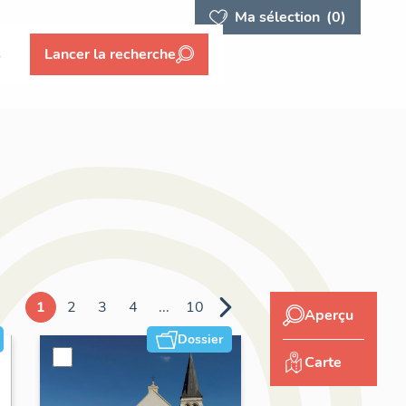
Ma sélection
(0)
s
Lancer la recherche
1
2
3
4
...
10
Aperçu
Dossier
Carte