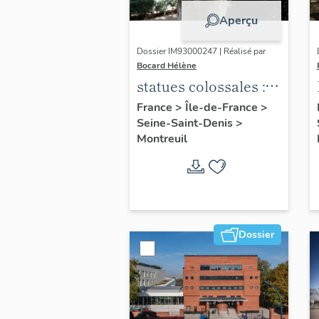
Aperçu
Dossier IM93000247 | Réalisé par
Bocard Hélène
statues colossales : le
discobole, le
France
>
Île-de-France
>
Seine-Saint-Denis
>
tennisman
Montreuil
Dossier