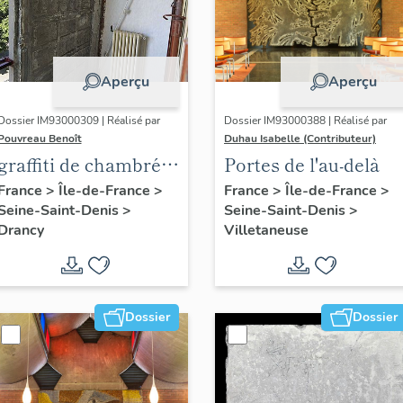
Aperçu
Aperçu
Dossier IM93000309 | Réalisé par
Dossier IM93000388 | Réalisé par
Pouvreau Benoît
Duhau Isabelle (Contributeur)
graffiti de chambrée
Portes de l'au-delà
sur revers de façade
France
>
Île-de-France
>
France
>
Île-de-France
>
Seine-Saint-Denis
>
Seine-Saint-Denis
>
Drancy
Villetaneuse
Dossier
Dossier