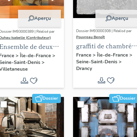
Aperçu
Aperçu
Dossier IM93000308 | Réalisé par
Dossier IM93000389 | Réalisé par
Pouvreau Benoît
Duhau Isabelle (Contributeur)
graffiti de chambrée
Ensemble de deux
sur carreau de plâtre
décors
France
>
Île-de-France
>
France
>
Île-de-France
>
Seine-Saint-Denis
>
formant contre-
Seine-Saint-Denis
>
architecturaux
Drancy
Villetaneuse
cloison
Dossier
Dossier