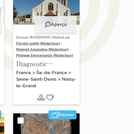
Aperçu
Dossier IA93000549 | Réalisé par
Förstel Judith (Rédacteur)
-
Robinet Amandine (Rédacteur)
-
Philippe Emmanuelle (Rédacteur)
Diagnostic
patrimonial de
France
>
Île-de-France
>
Seine-Saint-Denis
>
Noisy-
Noisy-le-Grand
le-Grand
Dossier