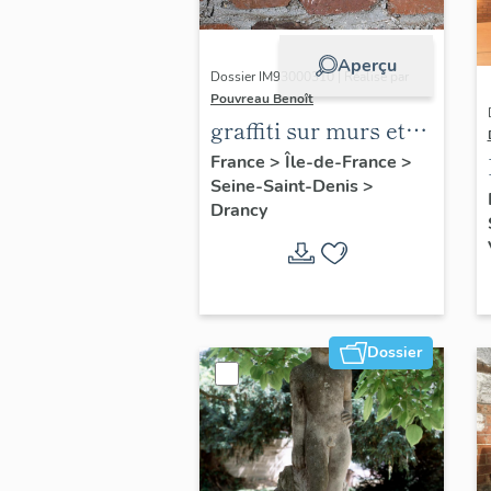
Aperçu
Dossier IM93000310 | Réalisé par
Pouvreau Benoît
graffiti sur murs et
charpentes des
France
>
Île-de-France
>
Seine-Saint-Denis
>
"caves-prisons
Drancy
Dossier