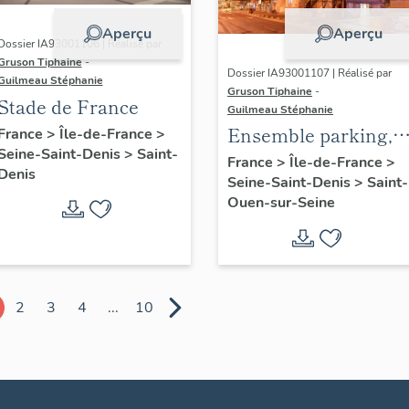
Aperçu
Aperçu
Dossier IA93001106 | Réalisé par
Gruson Tiphaine
-
Dossier IA93001107 | Réalisé par
Guilmeau Stéphanie
Gruson Tiphaine
-
Stade de France
Guilmeau Stéphanie
Ensemble parking,
France
>
Île-de-France
>
Seine-Saint-Denis
>
Saint-
patinoire, centre
France
>
Île-de-France
>
Denis
Seine-Saint-Denis
>
Saint-
commercial
Ouen-sur-Seine
2
3
4
...
10