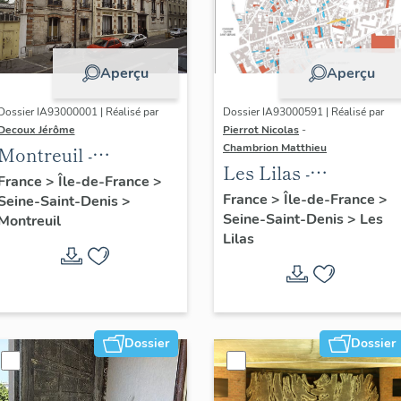
Aperçu
Aperçu
Dossier IA93000001 | Réalisé par
Dossier IA93000591 | Réalisé par
Decoux Jérôme
Pierrot Nicolas
-
Chambrion Matthieu
Montreuil -
Les Lilas -
Patrimoine
France
>
Île-de-France
>
Patrimoine
France
>
Île-de-France
>
Seine-Saint-Denis
>
industriel -
Seine-Saint-Denis
>
Les
industriel -
Montreuil
Présentation
Lilas
Présentation
générale de l'étude :
générale de l'étude :
dossier collectif
dossier collectif
"usines"
"usines"
Dossier
Dossier