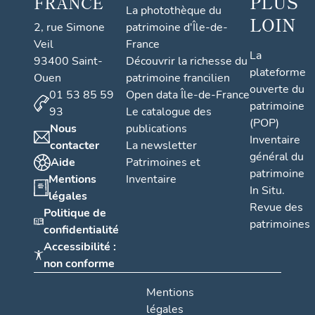
PLUS
FRANCE
La photothèque du
LOIN
2, rue Simone
patrimoine d'Île-de-
Veil
France
La
93400 Saint-
Découvrir la richesse du
plateforme
Ouen
patrimoine francilien
ouverte du
01 53 85 59
Open data Île-de-France
patrimoine
93
Le catalogue des
(POP)
Nous
publications
Inventaire
contacter
La newsletter
général du
Aide
Patrimoines et
patrimoine
Mentions
Inventaire
In Situ.
légales
Revue des
Politique de
patrimoines
confidentialité
Accessibilité :
non conforme
Mentions
légales