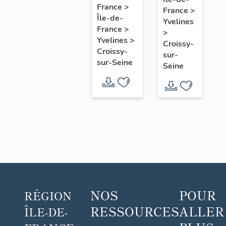
villégiature
Weill,
France
>
France
>
dite
Île-de-
Croissy-
Yvelines
Pavillon
France
>
sur-
>
Yvelines
>
Henri
Croissy-
Seine
Croissy-
sur-
IV ou
sur-Seine
Seine
Pavillon
Gabrielle
NOS
POUR
RÉGION
RESSOURCES
ALLER
ÎLE-DE-