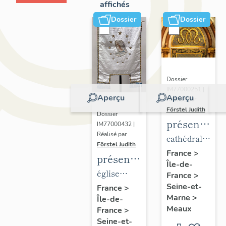
affichés
Dossier
Dossier
Dossier
IM77000251 |
Aperçu
Aperçu
Réalisé par
Förstel Judith
Dossier
présentatio
IM77000432 |
Réalisé par
du
cathédrale
Förstel Judith
mobilier
Saint-
France
>
présentation
Île-de-
de la
Etienne
du
église
France
>
cathédrale
mobilier
Seine-et-
paroissiale
France
>
de
Marne
>
Île-de-
de
Notre-
Meaux
Meaux
France
>
l'église
Dame du
Seine-et-