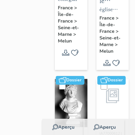
le
de la
Notre-
France
>
mobilier
église
Île-de-
collégiale
Dame
de
paroissiale
France
>
France
>
Notre-
Île-de-
l'église
Saint-
Seine-et-
France
>
Dame
Saint-
Aspais
Marne
>
Seine-et-
Melun
Aspais
Marne
>
Melun
Dossier
Dossier
Aperçu
Aperçu
Dossier
IA77000612 |