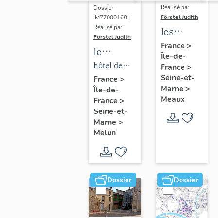
Réalisé par
Dossier
Förstel Judith
IM77000169 |
Réalisé par
les
Förstel Judith
maisons
France
>
le
Île-de-
et
mobilier
hôtel de
France
>
immeubles
de l'hôtel
Seine-et-
ville
France
>
de
Marne
>
Île-de-
de ville
Meaux
Meaux
France
>
Seine-et-
Marne
>
Melun
Dossier
Dossier