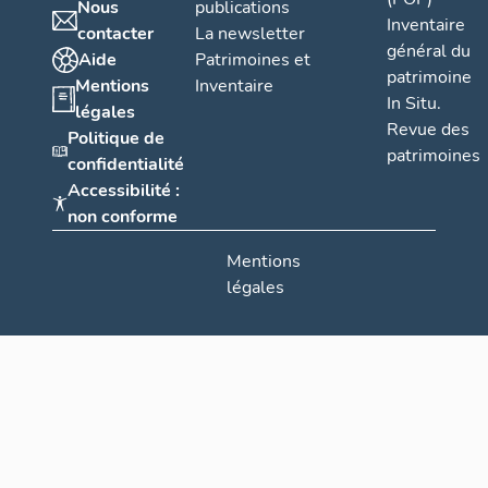
Nous
publications
Inventaire
contacter
La newsletter
général du
Aide
Patrimoines et
patrimoine
Mentions
Inventaire
In Situ.
légales
Revue des
Politique de
patrimoines
confidentialité
Accessibilité :
non conforme
Mentions
légales