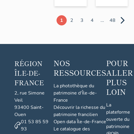
1
2
3
4
...
48
NOS
POUR
RÉGION
RESSOURCES
ALLER
ÎLE-DE-
PLUS
FRANCE
La photothèque du
LOIN
2, rue Simone
patrimoine d'Île-de-
Veil
France
La
93400 Saint-
Découvrir la richesse du
plateforme
Ouen
patrimoine francilien
ouverte du
01 53 85 59
Open data Île-de-France
patrimoine
93
Le catalogue des
(POP)