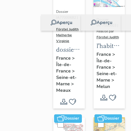
Dossier
IA77000682 |
Dossier
Aperçu
Aperçu
Réalisé par
IA77000603 |
Förstel Judith
-
Réalisé par
Malherbe
Förstel Judith
Virginie
l'habitat
dossier
à Melun
France
>
collectif
France
>
Île-de-
Île-de-
sur les
France
>
France
>
cours
Seine-et-
Seine-et-
Marne
>
communes
Marne
>
Melun
du
Meaux
Faubourg
Saint-
Nicolas
Dossier
Dossier