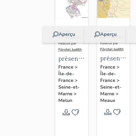
Dossier
Dossier
Aperçu
Aperçu
IA77000610 |
IA77000605 |
Réalisé par
Réalisé par
Förstel Judith
Förstel Judith
présentatio
présentation
de
de
France
>
France
>
Île-de-
l'étude
Île-de-
l'étude
France
>
France
>
du
du
Seine-et-
Seine-et-
patrimoine
patrimoine
Marne
>
Marne
>
de
de
Meaux
Melun
Meaux
Melun