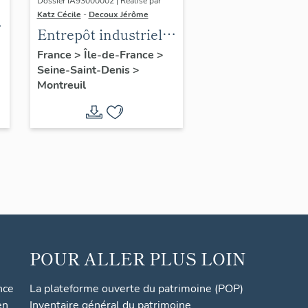
Dossier IA93000002 | Réalisé par
Katz Cécile
-
Decoux Jérôme
Entrepôt industriel
Limitri Hugon, puis
France
>
Île-de-France
>
Seine-Saint-Denis
>
Hugon frères,
Montreuil
actuellement hôtel
industriel
POUR ALLER PLUS LOIN
nce
La plateforme ouverte du patrimoine (POP)
en
Inventaire général du patrimoine