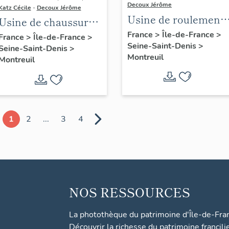
Decoux Jérôme
Katz Cécile
-
Decoux Jérôme
Usine de roulements
Usine de chaussures
Roultex (détruit
Debard,
France
>
Île-de-France
>
France
>
Île-de-France
>
Seine-Saint-Denis
>
après inventaire)
Seine-Saint-Denis
>
actuellement
Montreuil
Montreuil
logement
1
2
...
3
4
NOS RESSOURCES
La photothèque du patrimoine d'Île-de-Fra
Découvrir la richesse du patrimoine francili