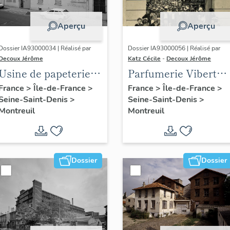
Aperçu
Aperçu
Dossier IA93000034 | Réalisé par
Dossier IA93000056 | Réalisé par
Decoux Jérôme
Katz Cécile
-
Decoux Jérôme
Usine de papeterie
Parfumerie Vibert
Kalamazoo, puis
(parfumerie et
France
>
Île-de-France
>
France
>
Île-de-France
>
Seine-Saint-Denis
>
Seine-Saint-Denis
>
usine de confection
savonnerie du
Montreuil
Montreuil
Sergent Major
Commerce), puis
Lanquest frères et
successeurs, puis
société anonyme
Dossier
Dossier
Princifarm (détruit
après inventaire)