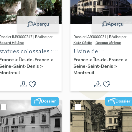
Aperçu
Aperçu
Dossier IM93000247 | Réalisé par
Dossier IA93000031 | Réalisé par
Bocard Hélène
Katz Cécile
-
Decoux Jérôme
statues colossales : le
Usine de
discobole, le
construction
France
>
Île-de-France
>
France
>
Île-de-France
>
Seine-Saint-Denis
>
Seine-Saint-Denis
>
tennisman
électronique René
Montreuil
Montreuil
Halftermeyer-Arena,
puis Thomson CSF
Dossier
Dossier