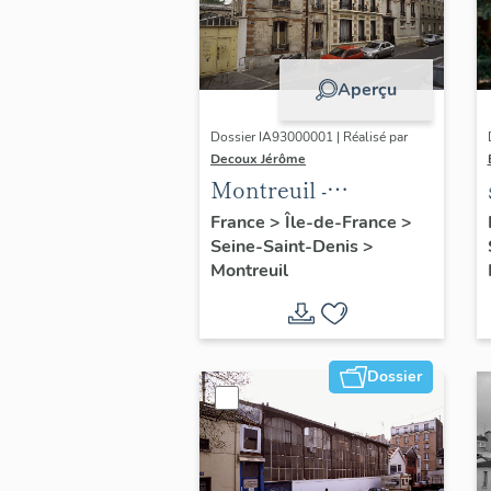
Aperçu
Dossier IA93000001 | Réalisé par
Decoux Jérôme
Montreuil -
Patrimoine
France
>
Île-de-France
>
Seine-Saint-Denis
>
industriel -
Montreuil
Présentation
générale de l'étude :
dossier collectif
"usines"
Dossier