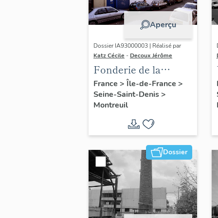
Aperçu
Dossier IA93000003 | Réalisé par
Katz Cécile
-
Decoux Jérôme
Fonderie de la
Marne, puis Riboux
France
>
Île-de-France
>
Seine-Saint-Denis
>
et Durieux, puis
Montreuil
usine de
construction
mécanique Clerc ;
actuellement usine
Dossier
de serrurerie
Métallurgie
Chaudronnerie
Montreuil