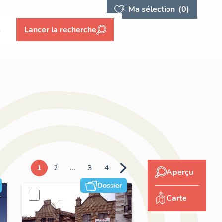
Ma sélection
(0)
s
Lancer la recherche
1
2
...
3
4
Aperçu
Dossier
Carte