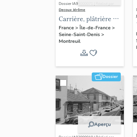
Dossier IA93000071 | Réalisé par
Decoux Jérôme
Carrière, plâtrière et
briqueterie Morel
France
>
Île-de-France
>
Seine-Saint-Denis
>
(détruit)
Montreuil
Dossier
Aperçu