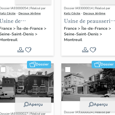
Dossier IA93000054 | Réalisé par
Dossier IA93000014 | Réalisé par
Katz Cécile
-
Decoux Jérôme
Katz Cécile
-
Decoux Jérôme
Usine de
Usine de peausserie
construction
(usine de traitement
France
>
Île-de-France
>
France
>
Île-de-France
>
Seine-Saint-Denis
>
Seine-Saint-Denis
>
mécanique André
des peaux de lapin)
Montreuil
Montreuil
Laubeuf (détruit
C. et E. Chapal frère
après inventaire)
et cie, puis Société
anonyme des
anciens
Dossier
Dossier
établissements C. et
E. Chapal frères et
cie, actuellement
hôtel industriel,
logement et ateliers
Aperçu
Aperçu
d'artistes
Dossier IA93000024 | Réalisé par
Dossier IA93000027 | Réalisé par