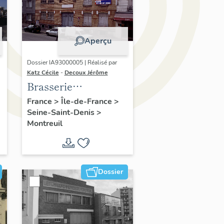
Aperçu
Dossier IA93000005 | Réalisé par
Katz Cécile
-
Decoux Jérôme
Brasserie
Bouchoule,
France
>
Île-de-France
>
Seine-Saint-Denis
>
actuellement
Montreuil
logement
Dossier