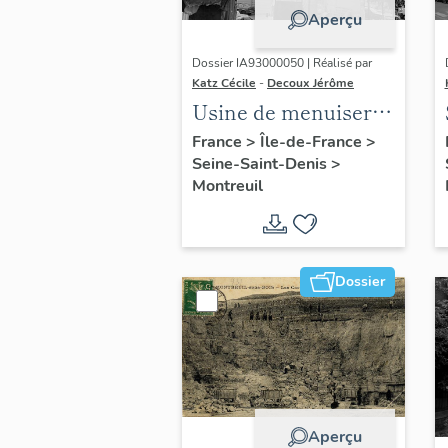
Aperçu
Dossier IA93000050 | Réalisé par
Katz Cécile
-
Decoux Jérôme
Usine de menuiserie
Bergmair et Robert,
France
>
Île-de-France
>
Seine-Saint-Denis
>
puis Bergmair, puis
Montreuil
scierie Luthes
(détruit après
inventaire)
Dossier
Aperçu