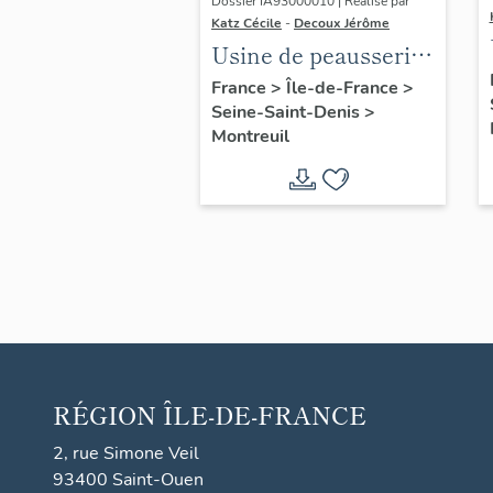
Dossier IA93000010 | Réalisé par
Katz Cécile
-
Decoux Jérôme
Usine de peausserie
Jumel aîné, puis
France
>
Île-de-France
>
Seine-Saint-Denis
>
usine de céramique
Montreuil
E. Robert et cie, puis
La Stéatite
industrielle, puis la
Compagnie
industrielle des
céramiques
électroniques ;
actuellement Saint-
Gobain Desmarquet
RÉGION
ÎLE-DE-FRANCE
2, rue Simone Veil
93400 Saint-Ouen