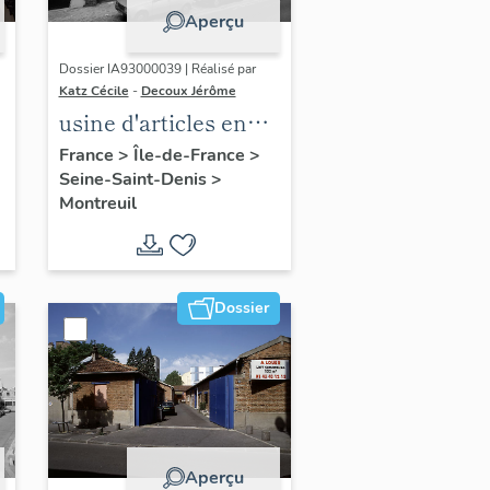
Aperçu
Dossier IA93000039 | Réalisé par
Katz Cécile
-
Decoux Jérôme
usine d'articles en
caoutchouc
France
>
Île-de-France
>
Seine-Saint-Denis
>
Delasson, puis
Montreuil
l
Delasson-Dossunet,
les Fils Latex, et
Float on air
Dossier
Aperçu