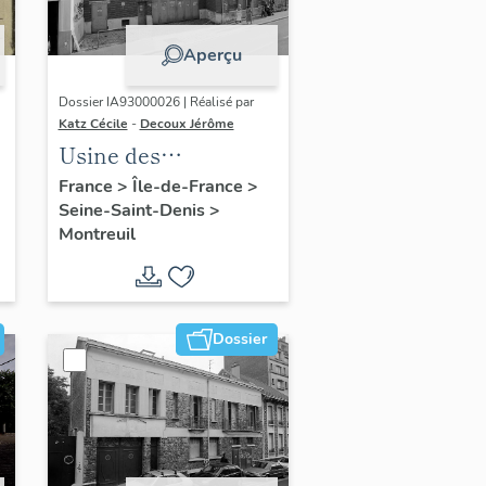
Aperçu
Dossier IA93000026 | Réalisé par
Katz Cécile
-
Decoux Jérôme
Usine des
chaudronneries de
France
>
Île-de-France
>
Seine-Saint-Denis
>
Montreuil, puis
Montreuil
usine d'articles en
caoutchouc
Jackmousse
Dossier