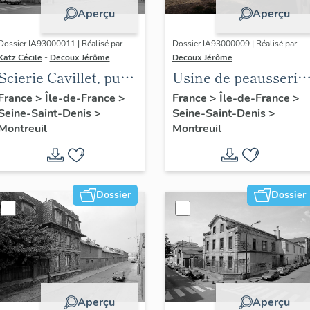
Aperçu
Aperçu
Dossier IA93000011 | Réalisé par
Dossier IA93000009 | Réalisé par
Katz Cécile
-
Decoux Jérôme
Decoux Jérôme
Scierie Cavillet, puis
Usine de peausserie
usine de bois de
Léonard Fournier,
France
>
Île-de-France
>
France
>
Île-de-France
>
Seine-Saint-Denis
>
Seine-Saint-Denis
>
placage Société
puis Gorin, puis
Montreuil
Montreuil
parisienne de bois
entrepôt commercia
tranché et déroulé,
Electro distribution
puis Société
parisienne de
Dossier
Dossier
tranchage et
déroulage, puis
société Maréchaux,
puis entrepôt
commercial (détruit
Aperçu
Aperçu
après inventaire)