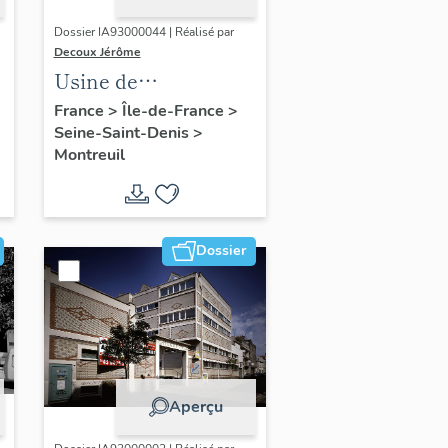
Dossier IA93000044 | Réalisé par
Decoux Jérôme
Usine de
construction
France
>
Île-de-France
>
Seine-Saint-Denis
>
automobile SDA,
Montreuil
s
actuellement hôtel
industriel
Dossier
Aperçu