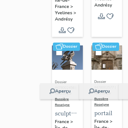
Île-de-
n°2
de Naïm
Andrésy
France
>
Yvelines
>
Andrésy
Dossier
Dossier
Dossier
Dossier
IM78002577 |
IM78002456 |
Aperçu
Aperçu
Réalisé par
Réalisé par
Bussière
Bussière
Roselyne
Roselyne
portail
sculpture
: Victoire
France
>
France
>
Île-de-
Île-de-