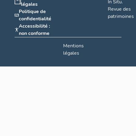
In Situ.
légales
Revue des
Politique de
patrimoines
confidentialité
Accessibilité :
non conforme
Mentions
légales