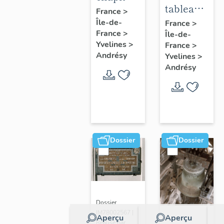
tableau :
:
France
>
Adoration
Île-de-
acrobate
France
>
France
>
Île-de-
des
Yvelines
>
France
>
bergers
Andrésy
Yvelines
>
Andrésy
Dossier
Dossier
Dossier
IM78002567 |
Aperçu
Aperçu
Réalisé par