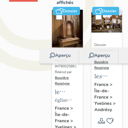
affichés
Dossier
Dossier
Dossier
IA78000985 |
Aperçu
Aperçu
Réalisé par
Dossier
Bussière
IM78002588 |
Roselyne
Réalisé par
les
Bussière
immeubles,
Roselyne
France
>
le
Île-de-
maisons
France
>
mobilier
et
église
Yvelines
>
de
fermes
paroissiale
France
>
Andrésy
Île-de-
l'église
du
Saint-
France
>
Saint-
canton
Germain
Yvelines
>