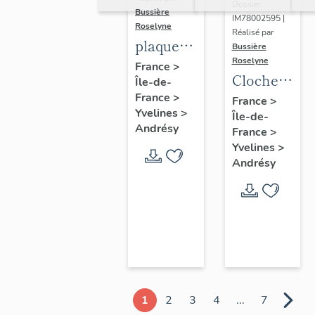
Dossier
Bussière
IM78002595 |
Roselyne
Réalisé par
plaque
Bussière
Roselyne
commémorative
France
>
Cloche
Île-de-
des
dite
France
>
France
>
instituteurs
Yvelines
>
Île-de-
Germaine,
de Seine
Andrésy
France
>
Napoléonne
et Oise
Yvelines
>
Eugénie
Andrésy
1
2
3
4
...
7