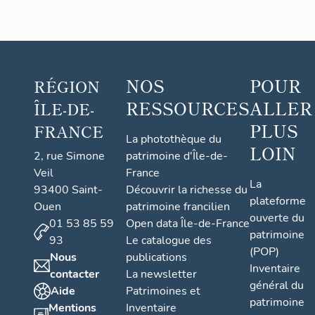
NOS
POUR
RÉGION
RESSOURCES
ALLER
ÎLE-DE-
PLUS
FRANCE
La photothèque du
LOIN
2, rue Simone
patrimoine d'Île-de-
Veil
France
La
93400 Saint-
Découvrir la richesse du
plateforme
Ouen
patrimoine francilien
ouverte du
01 53 85 59
Open data Île-de-France
patrimoine
93
Le catalogue des
(POP)
Nous
publications
Inventaire
contacter
La newsletter
général du
Aide
Patrimoines et
patrimoine
Mentions
Inventaire