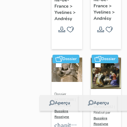
jouant
France
>
France
>
de la
Yvelines
>
Yvelines
>
trompette
Andrésy
Andrésy
Dossier
Dossier
Dossier
IM78002586 |
Dossier
Aperçu
Aperçu
Réalisé par
IM78002592 |
Bussière
Réalisé par
Roselyne
Bussière
chapiteau
Roselyne