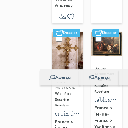
Germain-
d'Andrésy
Andrésy
de-Paris
(liste
supplémentaire)
Dossier
Dossier
Dossier
IM78002589 |
Aperçu
Aperçu
Réalisé par
Dossier
Bussière
IM78002594 |
Roselyne
Réalisé par
tableau :
Bussière
Roselyne
Le
France
>
croix de
Île-de-
Christ et
procession
France
>
France
>
la veuve
Yvelines
>