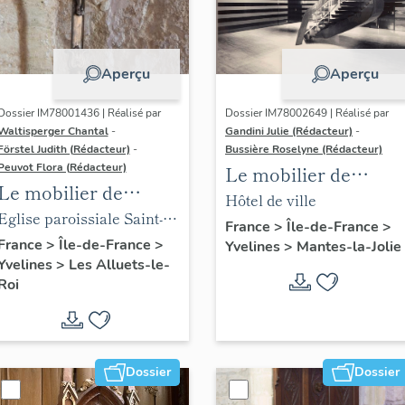
Aperçu
Aperçu
Dossier IM78001436 | Réalisé par
Dossier IM78002649 | Réalisé par
Waltisperger Chantal
-
Gandini Julie (Rédacteur)
-
Förstel Judith (Rédacteur)
-
Bussière Roselyne (Rédacteur)
Peuvot Flora (Rédacteur)
Le mobilier de
Le mobilier de
l'hôtel de ville
Hôtel de ville
l'église paroissiale
Eglise paroissiale Saint-
France
>
Île-de-France
>
Saint-Nicolas
Nicolas
France
>
Île-de-France
>
Yvelines
>
Mantes-la-Jolie
Yvelines
>
Les Alluets-le-
Roi
Dossier
Dossier