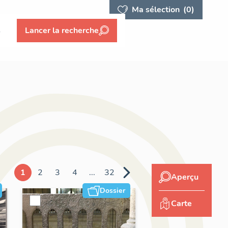
Ma sélection
(0)
s
Lancer la recherche
1
2
3
4
...
32
Aperçu
Dossier
Carte