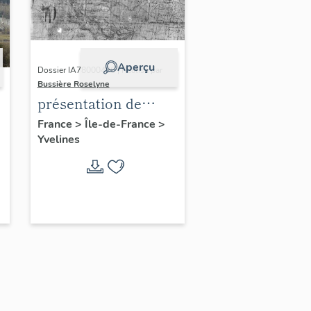
Aperçu
Dossier IA78000496 | Réalisé par
Bussière Roselyne
présentation de
l'étude du
France
>
Île-de-France
>
Yvelines
patrimoine de l'aire
d'étude Versailles
périphérie sud
-