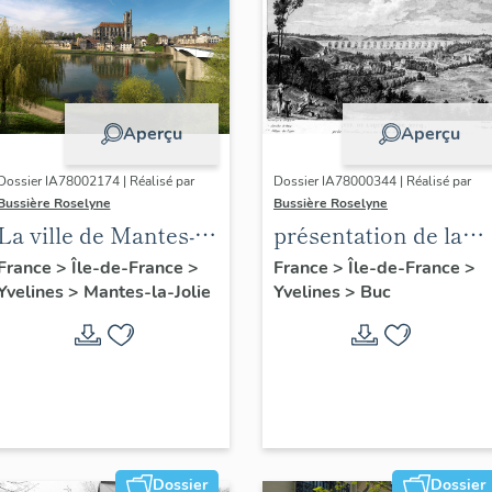
Aperçu
Aperçu
Dossier IA78002174 | Réalisé par
Dossier IA78000344 | Réalisé par
Bussière Roselyne
Bussière Roselyne
La ville de Mantes-la-
présentation de la
Jolie
commune de Buc
France
>
Île-de-France
>
France
>
Île-de-France
>
Yvelines
>
Mantes-la-Jolie
Yvelines
>
Buc
Dossier
Dossier