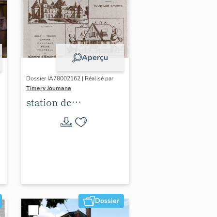
Aperçu
Dossier IA78002162 | Réalisé par
Timery Joumana
station de
villégiature
d'Elisabethville
Dossier