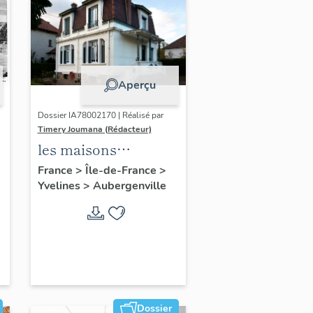
Aperçu
Dossier IA78002170 | Réalisé par
Timery Joumana (Rédacteur)
les maisons
d'Elisabethville
France
>
Île-de-France
>
Yvelines
>
Aubergenville
Dossier