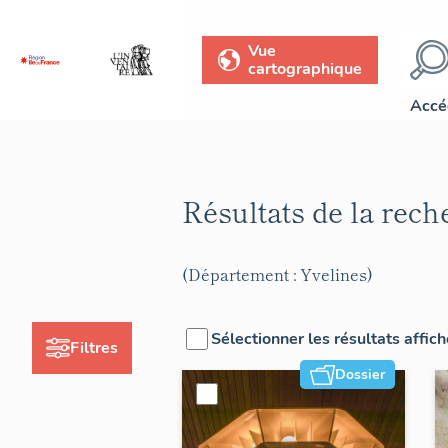
Vue
cartographique
Accé
Résultats de la rec
(Département : Yvelines)
Sélectionner les résultats affic
Filtres
Dossier