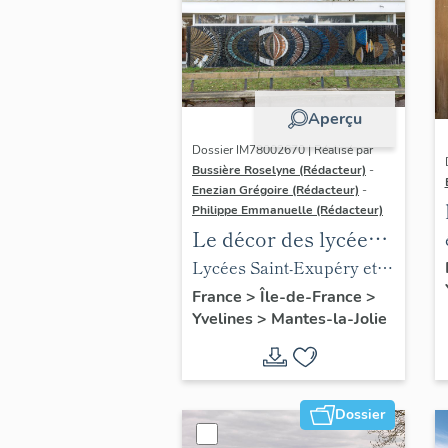
Aperçu
Dossier IM78002670 | Réalisé par
Bussière Roselyne (Rédacteur)
-
Enezian Grégoire (Rédacteur)
-
Philippe Emmanuelle (Rédacteur)
Le décor des lycées
de Mantes
Lycées Saint-Exupéry et
Jean Rostand
France
>
Île-de-France
>
Yvelines
>
Mantes-la-Jolie
Dossier