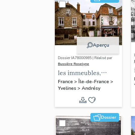
Aperçu
Dossier IA78000985 | Réalisé par
Bussière Roselyne
les immeubles,
maisons et fermes
France
>
Île-de-France
>
Yvelines
>
Andrésy
du canton d'Andrésy
Dossier