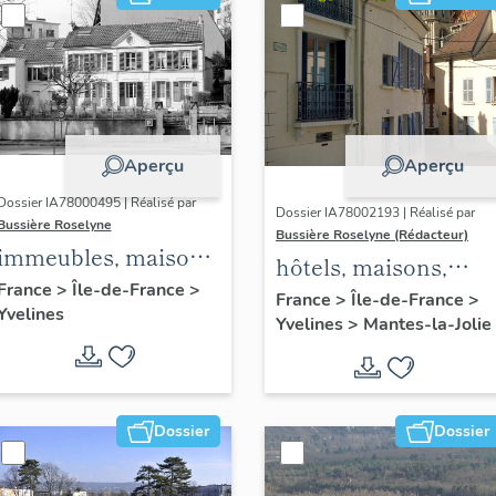
Aperçu
Aperçu
Dossier IA78000495 | Réalisé par
Dossier IA78002193 | Réalisé par
Bussière Roselyne
Bussière Roselyne (Rédacteur)
immeubles, maisons,
hôtels, maisons,
fermes
France
>
Île-de-France
>
immeubles
France
>
Île-de-France
>
Yvelines
Yvelines
>
Mantes-la-Jolie
Dossier
Dossier