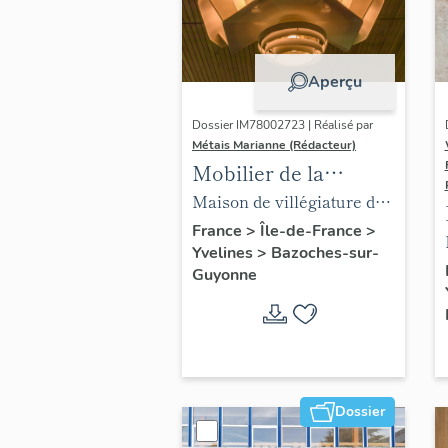
Aperçu
Dossier IM78002723 | Réalisé par
Métais Marianne (Rédacteur)
Mobilier de la
maison Louis Carré
Maison de villégiature dite
maison Louis Carré
France
>
Île-de-France
>
Yvelines
>
Bazoches-sur-
Guyonne
Dossier