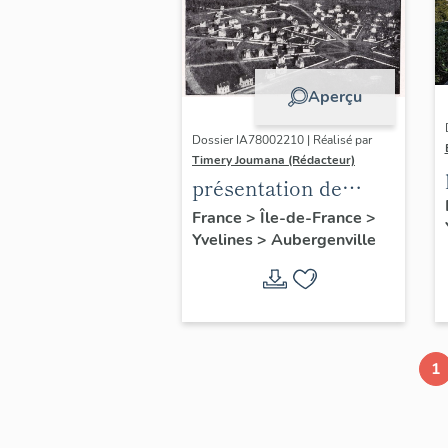
Aperçu
Dossier IA78002210 | Réalisé par
Timery Joumana (Rédacteur)
présentation de
l'étude
France
>
Île-de-France
>
Yvelines
>
Aubergenville
d'Elisabethville
1