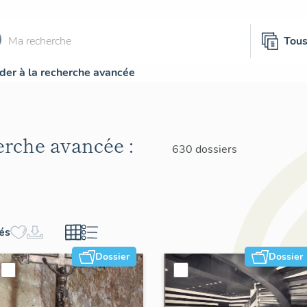
Tou
der à la recherche avancée
herche avancée :
630 dossiers
hés
Dossier
Dossier