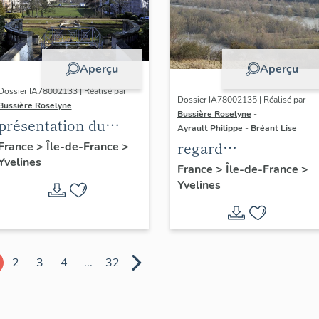
Aperçu
Aperçu
Dossier IA78002133 | Réalisé par
Dossier IA78002135 | Réalisé par
Bussière Roselyne
Bussière Roselyne
-
présentation du
Ayrault Philippe
-
Bréant Lise
diagnostic
regard
France
>
Île-de-France
>
Yvelines
patrimonial, urbain
photographique sur
France
>
Île-de-France
>
et paysager de Seine-
Yvelines
le territoire de Seine
Aval
Aval
2
3
4
...
32