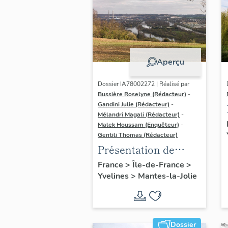
Aperçu
Dossier IA78002272 | Réalisé par
Bussière Roselyne (Rédacteur)
-
Gandini Julie (Rédacteur)
-
Mélandri Magali (Rédacteur)
-
Malek Houssam (Enquêteur)
-
Gentili Thomas (Rédacteur)
Présentation de
l'étude
France
>
Île-de-France
>
Yvelines
>
Mantes-la-Jolie
Dossier