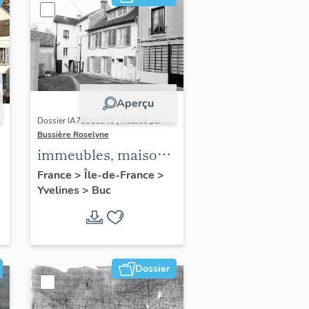
Aperçu
Dossier IA78000345 | Réalisé par
Bussière Roselyne
immeubles, maisons,
fermes
France
>
Île-de-France
>
Yvelines
>
Buc
Dossier