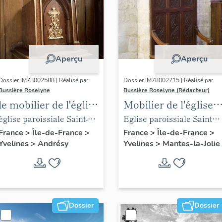
Aperçu
Aperçu
Dossier IM78002588 | Réalisé par
Dossier IM78002715 | Réalisé par
Bussière Roselyne
Bussière Roselyne (Rédacteur)
le mobilier de l'église
Mobilier de l'église
Saint-Germain-de-
Sainte-Anne de
église paroissiale Saint-
Eglise paroissiale Sainte-
Paris (liste
Gassicourt
Germain
Anne
France
>
Île-de-France
>
France
>
Île-de-France
>
Yvelines
>
Andrésy
Yvelines
>
Mantes-la-Jolie
supplémentaire)
Dossier
Dossier